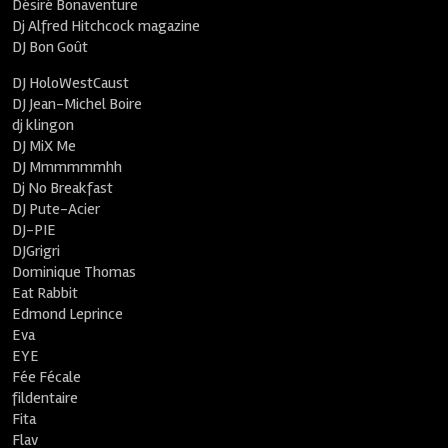
Désiré Bonaventure
Dj Alfred Hitchcock magazine
DJ Bon Goût
DJ HoloWestCaust
DJ Jean-Michel Boire
dj klingon
DJ MiX Me
DJ Mmmmmmhh
Dj No Breakfast
DJ Pute-Acier
DJ-PIE
DJGrigri
Dominique Thomas
Eat Rabbit
Edmond Leprince
Eva
EYE
Fée Fécale
fildentaire
Fita
Flav