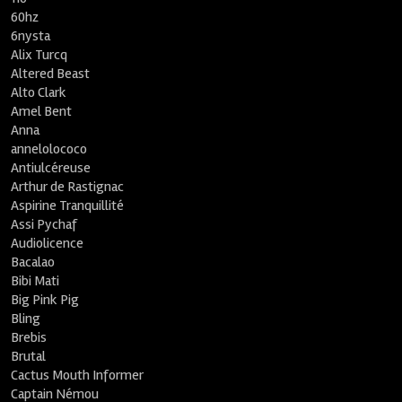
60hz
6nysta
Alix Turcq
Altered Beast
Alto Clark
Amel Bent
Anna
annelolococo
Antiulcéreuse
Arthur de Rastignac
Aspirine Tranquillité
Assi Pychaf
Audiolicence
Bacalao
Bibi Mati
Big Pink Pig
Bling
Brebis
Brutal
Cactus Mouth Informer
Captain Némou