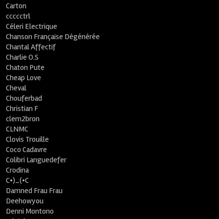
Carton
ccccctrl
Céleri Electrique
Chanson Française Dégénérée
Chantal Affectif
Charlie O.S
Chaton Pute
Cheap Love
Cheval
Chouferbad
Christian F
clem2bron
CLNMC
Clovis Trouille
Coco Cadavre
Colibri Languedefer
Crodina
C•)_(•C
Damned Frau Frau
Deehowyou
Denni Montono