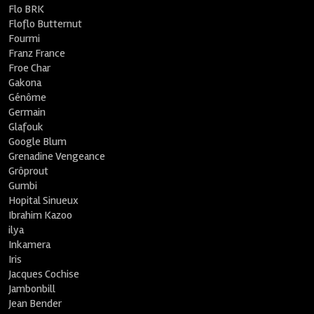
Flo BRK
Floflo Butternut
Fourmi
Franz France
Froe Char
Gakona
Génôme
Germain
Glafouk
Google Blum
Grenadine Vengeance
Grôprout
Gumbi
Hopital Sinueux
Ibrahim Kazoo
ilya
Inkamera
Iris
Jacques Cochise
Jambonbill
Jean Bender