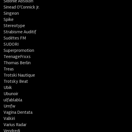
Sidonie Absolon
Sinead O'Connick Jr.
Singeon
Spike
Stereotype
Strabisme Auditif
Sudètes FM
SUDORI
Superpromotion
TeenageFrxxs
Thomas Berlin
Treas
Trotski Nautique
Trotsky Beat
Ubik
Ubunoir
ulfablabla
Umfw
Vagina Dentata
Valkiri
Varius Radar
Vendredi