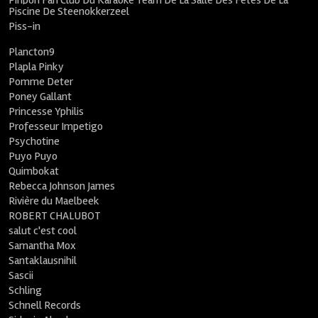
Pinpon Fan Club Du Karaoké Team De La Salle Des Fêtes De La
Piscine De Steenokkerzeel
Piss-in
Plancton9
Plapla Pinky
Pomme Deter
Poney Gallant
Princesse Yphilis
Professeur Impetigo
Psychotine
Puyo Puyo
Quimbokat
Rebecca Johnson James
Rivière du Maelbeek
ROBERT CHALUBOT
salut c'est cool
Samantha Mox
Santaklausnihil
Sascii
Schling
Schnell Records