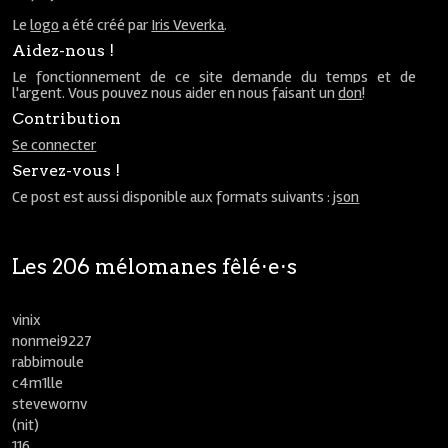
Le
logo
a été créé par
Iris Veverka
.
Aidez-nous !
Le fonctionnement de ce site demande du temps et de
l'argent. Vous pouvez nous aider en nous faisant un
don
!
Contribution
Se connecter
Servez-vous !
Ce post est aussi disponible aux formats suivants :
json
Les 206 mélomanes fêlé⋅e⋅s
vinix
nonmei9227
rabbimoule
c4m1lle
stevewornv
(nit)
116