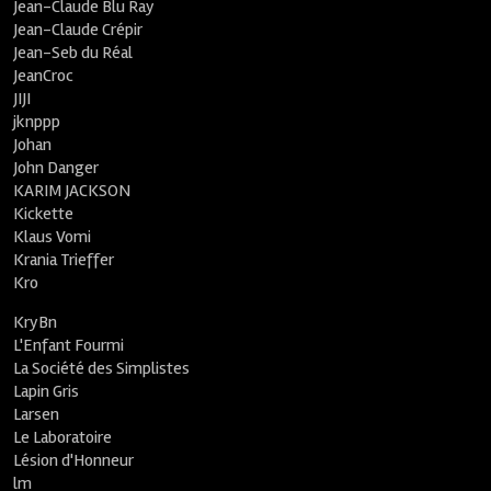
Jean-Claude Blu Ray
Jean-Claude Crépir
Jean-Seb du Réal
JeanCroc
JIJI
jknppp
Johan
John Danger
KARIM JACKSON
Kickette
Klaus Vomi
Krania Trieffer
Kro
KryBn
L'Enfant Fourmi
La Société des Simplistes
Lapin Gris
Larsen
Le Laboratoire
Lésion d'Honneur
lm