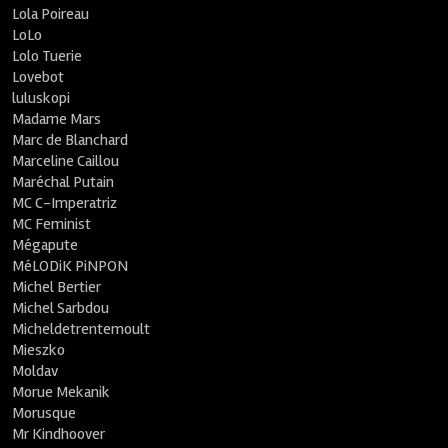
Lola Poireau
LoLo
Lolo Tuerie
Lovebot
luluskopi
Madame Mars
Marc de Blanchard
Marceline Caillou
Maréchal Putain
MC C-Imperatriz
MC Feminist
Mégapute
MéLODiK PiNPON
Michel Bertier
Michel Sarbdou
Micheldetrentemoult
Mieszko
Moldav
Morue Mekanik
Morusque
Mr Kindhoover