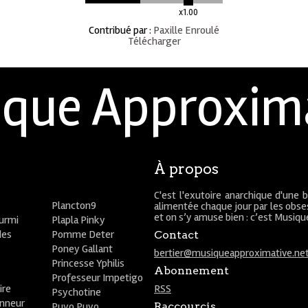
x1.00
Contribué par
:
Paxille Enroulé
Télécharger
que Approxim
À propos
C'est l'exutoire anarchique d'une 
Plancton9
alimentée chaque jour par les obses
et on s’y amuse bien : c’est Musiq
ourmi
Plapla Pinky
des
Pomme Deter
Contact
Poney Gallant
bertier@musiqueapproximative.ne
Princesse Yphilis
Abonnement
Professeur Impetigo
ire
RSS
Psychotine
onneur
Puyo Puyo
Raccourcis