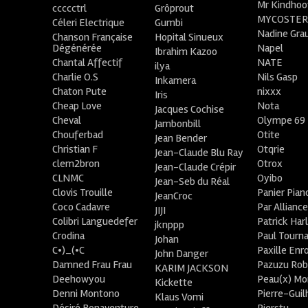
Mr Kindhoo
ccccctrl
Grôprout
MYCOSTE
Céleri Electrique
Gumbi
Nadine Gra
Chanson Française
Hopital Sinueux
Dégénérée
Napel
Ibrahim Kazoo
Chantal Affectif
NATE
ilya
Charlie O.S
Nils Gasp
Inkamera
Chaton Pute
nixxx
Iris
Cheap Love
Nota
Jacques Cochise
Cheval
Olympe 69
Jambonbill
Chouferbad
Otite
Jean Bender
Christian F
Otqrie
Jean-Claude Blu Ray
clem2bron
Otrox
Jean-Claude Crépir
CLNMC
Oyibo
Jean-Seb du Réal
Clovis Trouille
Panier Pian
JeanCroc
Coco Cadavre
Par Allianc
JIJI
Colibri Languedefer
Patrick Har
jknppp
Crodina
Paul Tourn
Johan
C•)_(•C
Paxille Enr
John Danger
Damned Frau Frau
Pazuzu Rob
KARIM JACKSON
Deehowyou
Peau(x) Mo
Kickette
Denni Montono
Pierre-Gui
Klaus Vomi