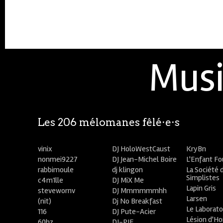
Musi
Les 206 mélomanes fêlé⋅e⋅s
vinix
DJ HoloWestCaust
KryBn
nonmei9227
DJ Jean-Michel Boire
L'Enfant F
rabbimoule
dj klingon
La Société 
Simplistes
c4m1lle
DJ MiX Me
Lapin Gris
stevewornv
DJ Mmmmmmhh
Larsen
(nit)
Dj No Breakfast
Le Laborato
116
DJ Pute-Acier
Lésion d'H
60hz
DJ-PIE