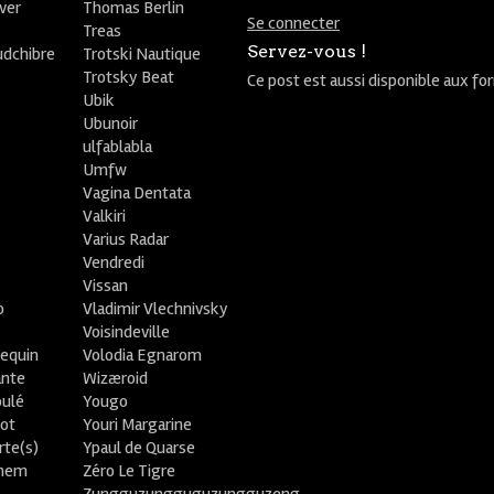
ver
Thomas Berlin
Se connecter
R
Treas
Servez-vous !
udchibre
Trotski Nautique
Trotsky Beat
Ce post est aussi disponible aux fo
Ubik
Ubunoir
ulfablabla
Umfw
Vagina Dentata
Valkiri
Varius Radar
Vendredi
Vissan
o
Vladimir Vlechnivsky
e
Voisindeville
lequin
Volodia Egnarom
ante
Wizæroid
oulé
Yougo
ot
Youri Margarine
rte(s)
Ypaul de Quarse
lhem
Zéro Le Tigre