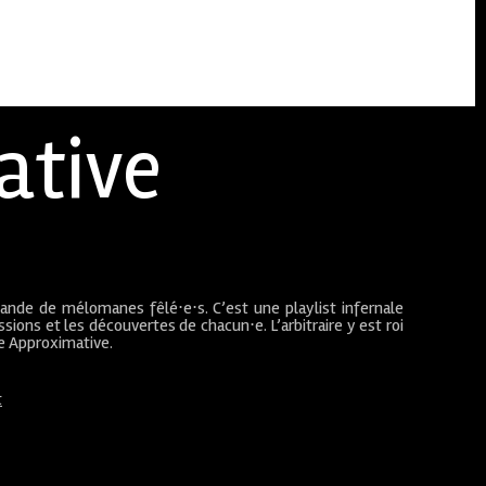
ative
bande de mélomanes fêlé⋅e⋅s. C’est une playlist infernale
sions et les découvertes de chacun⋅e. L’arbitraire y est roi
ue Approximative.
t