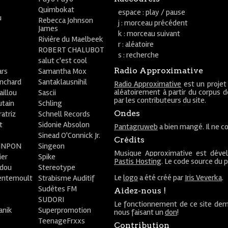
Quimbokat
espace : play / pause
u
Rebecca Johnson
j : morceau précédent
James
k : morceau suivant
Rivière du Maelbeek
r : aléatoire
ROBERT CHALUBOT
s : recherche
salut c'est cool
Radio Approximative
rs
Samantha Mox
anchard
Santaklausnihil
Radio Approximative
est un projet
aléatoirement à partir du corpus 
aillou
Sascii
par les contributeurs du site.
utain
Schling
Ondes
atriz
Schnell Records
t
Sidonie Absolon
Pantagruweb
a bien mangé. Il ne co
Sinead O'Connick Jr.
Crédits
PiNPON
Singeon
Musique Approximative est déve
ier
Spike
Pastis Hosting
. Le code source du 
bdou
Stereotype
Le
logo
a été créé par
Iris Veverka
.
entemoult
Strabisme Auditif
Sudètes FM
Aidez-nous !
SUDORI
Le fonctionnement de ce site dem
anik
Superpromotion
nous faisant un
don
!
TeenageFrxxs
Contribution