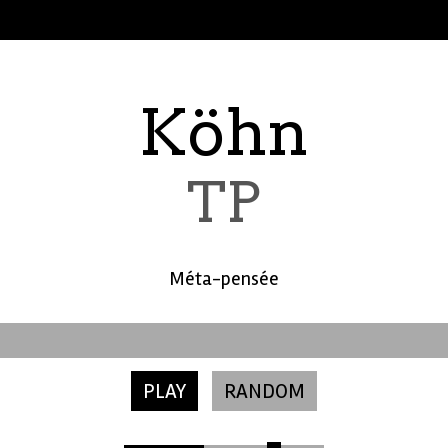
Köhn
TP
Méta-pensée
PLAY
RANDOM