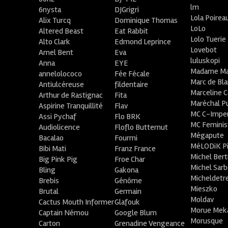
lm
6nysta
DJGrigri
Lola Poirea
Alix Turcq
Dominique Thomas
LoLo
Altered Beast
Eat Rabbit
Lolo Tuerie
Alto Clark
Edmond Leprince
Lovebot
Amel Bent
Eva
luluskopi
Anna
EYE
Madame Ma
annelolococo
Fée Fécale
Marc de Bl
Antiulcéreuse
fildentaire
Marceline C
Arthur de Rastignac
Fita
Maréchal P
Aspirine Tranquillité
Flav
MC C-Imper
Assi Pychaf
Flo BRK
MC Feminis
Audiolicence
Floflo Butternut
Mégapute
Bacalao
Fourmi
MéLODiK 
Bibi Mati
Franz France
Michel Bert
Big Pink Pig
Froe Char
Michel Sar
Bling
Gakona
Micheldetr
Brebis
Génôme
Mieszko
Brutal
Germain
Moldav
Cactus Mouth Informer
Glafouk
Morue Mek
Captain Némou
Google Blum
Morusque
Carton
Grenadine Vengeance