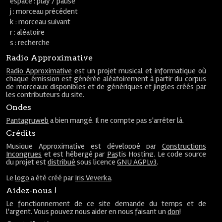
espace : play / pause
j : morceau précédent
k : morceau suivant
r : aléatoire
s : recherche
Radio Approximative
Radio Approximative
est un projet musical et informatique où
chaque émission est générée aléatoirement à partir du corpus
de morceaux disponibles et de génériques et jingles créés par
les contributeurs du site.
Ondes
Pantagruweb
a bien mangé. Il ne compte pas s'arrêter là.
Crédits
Musique Approximative est développé par
Constructions
Incongrues
et est hébergé par
Pastis Hosting
. Le code source
du projet est
distribué
sous licence
GNU AGPLv3
.
Le
logo
a été créé par
Iris Veverka
.
Aidez-nous !
Le fonctionnement de ce site demande du temps et de
l'argent. Vous pouvez nous aider en nous faisant un
don
!