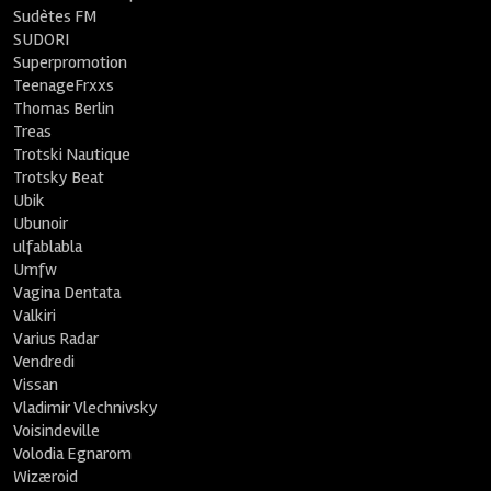
Sudètes FM
SUDORI
Superpromotion
TeenageFrxxs
Thomas Berlin
Treas
Trotski Nautique
Trotsky Beat
Ubik
Ubunoir
ulfablabla
Umfw
Vagina Dentata
Valkiri
Varius Radar
Vendredi
Vissan
Vladimir Vlechnivsky
Voisindeville
Volodia Egnarom
Wizæroid