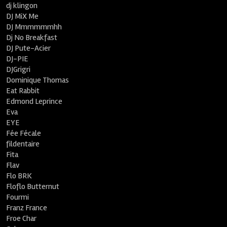
dj klingon
DJ MiX Me
DJ Mmmmmmhh
Dj No Breakfast
DJ Pute-Acier
DJ-PIE
DJGrigri
Dominique Thomas
Eat Rabbit
Edmond Leprince
Eva
EYE
Fée Fécale
fildentaire
Fita
Flav
Flo BRK
Floflo Butternut
Fourmi
Franz France
Froe Char