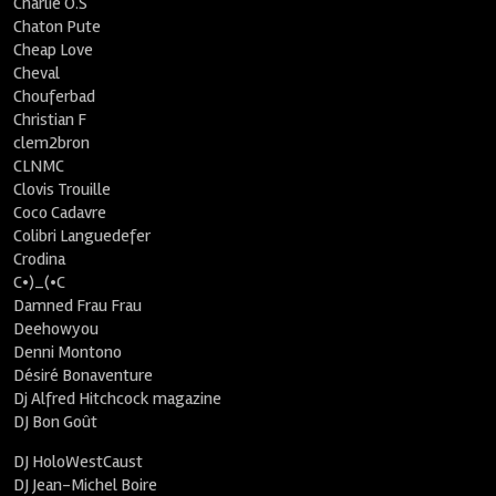
Charlie O.S
Chaton Pute
Cheap Love
Cheval
Chouferbad
Christian F
clem2bron
CLNMC
Clovis Trouille
Coco Cadavre
Colibri Languedefer
Crodina
C•)_(•C
Damned Frau Frau
Deehowyou
Denni Montono
Désiré Bonaventure
Dj Alfred Hitchcock magazine
DJ Bon Goût
DJ HoloWestCaust
DJ Jean-Michel Boire