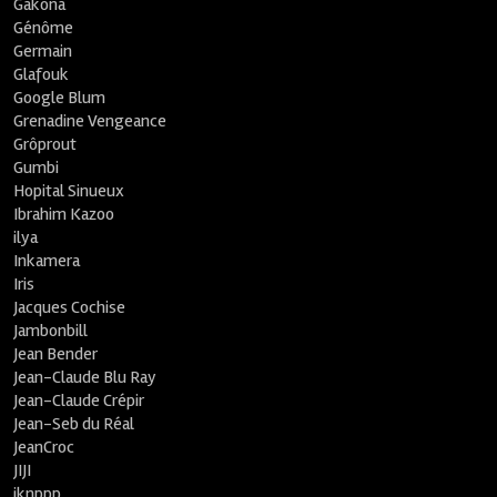
Gakona
Génôme
Germain
Glafouk
Google Blum
Grenadine Vengeance
Grôprout
Gumbi
Hopital Sinueux
Ibrahim Kazoo
ilya
Inkamera
Iris
Jacques Cochise
Jambonbill
Jean Bender
Jean-Claude Blu Ray
Jean-Claude Crépir
Jean-Seb du Réal
JeanCroc
JIJI
jknppp