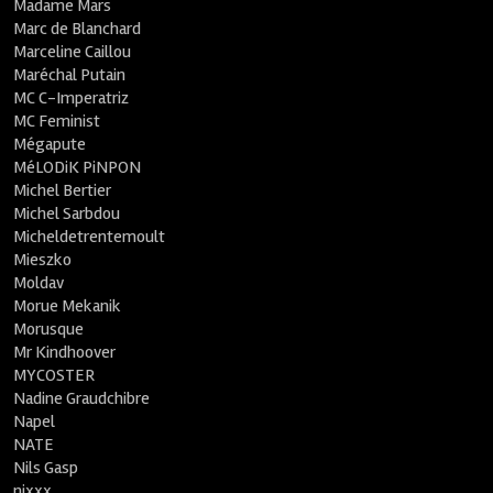
Madame Mars
Marc de Blanchard
Marceline Caillou
Maréchal Putain
MC C-Imperatriz
MC Feminist
Mégapute
MéLODiK PiNPON
Michel Bertier
Michel Sarbdou
Micheldetrentemoult
Mieszko
Moldav
Morue Mekanik
Morusque
Mr Kindhoover
MYCOSTER
Nadine Graudchibre
Napel
NATE
Nils Gasp
nixxx