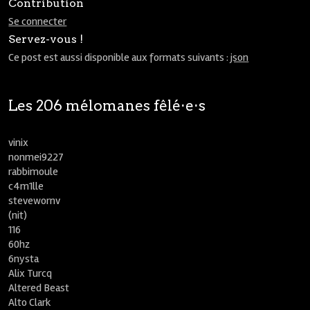
Contribution
Se connecter
Servez-vous !
Ce post est aussi disponible aux formats suivants :
json
Les 206 mélomanes fêlé⋅e⋅s
vinix
nonmei9227
rabbimoule
c4m1lle
stevewornv
(nit)
116
60hz
6nysta
Alix Turcq
Altered Beast
Alto Clark