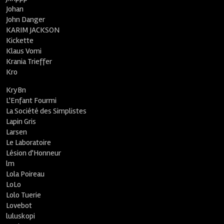
Johan
John Danger
KARIM JACKSON
Kickette
Klaus Vomi
Krania Trieffer
Kro
KryBn
L'Enfant Fourmi
La Société des Simplistes
Lapin Gris
Larsen
Le Laboratoire
Lésion d'Honneur
lm
Lola Poireau
LoLo
Lolo Tuerie
Lovebot
luluskopi