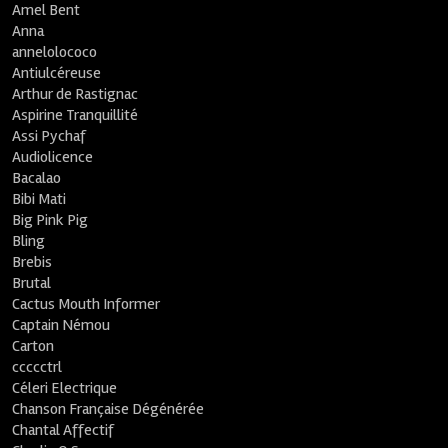
Amel Bent
Anna
annelolococo
Antiulcéreuse
Arthur de Rastignac
Aspirine Tranquillité
Assi Pychaf
Audiolicence
Bacalao
Bibi Mati
Big Pink Pig
Bling
Brebis
Brutal
Cactus Mouth Informer
Captain Némou
Carton
ccccctrl
Céleri Electrique
Chanson Française Dégénérée
Chantal Affectif