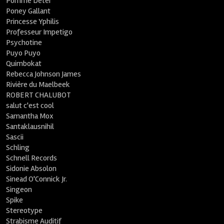
Pomme Deter
Poney Gallant
Princesse Yphilis
Professeur Impetigo
Psychotine
Puyo Puyo
Quimbokat
Rebecca Johnson James
Rivière du Maelbeek
ROBERT CHALUBOT
salut c'est cool
Samantha Mox
Santaklausnihil
Sascii
Schling
Schnell Records
Sidonie Absolon
Sinead O'Connick Jr.
Singeon
Spike
Stereotype
Strabisme Auditif