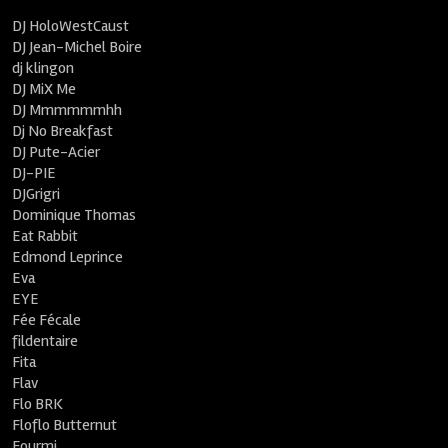
DJ HoloWestCaust
DJ Jean-Michel Boire
dj klingon
DJ MiX Me
DJ Mmmmmmhh
Dj No Breakfast
DJ Pute-Acier
DJ-PIE
DJGrigri
Dominique Thomas
Eat Rabbit
Edmond Leprince
Eva
EYE
Fée Fécale
fildentaire
Fita
Flav
Flo BRK
Floflo Butternut
Fourmi