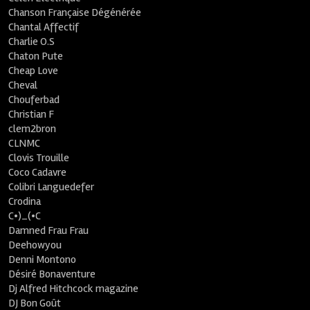
Chanson Française Dégénérée
Chantal Affectif
Charlie O.S
Chaton Pute
Cheap Love
Cheval
Chouferbad
Christian F
clem2bron
CLNMC
Clovis Trouille
Coco Cadavre
Colibri Languedefer
Crodina
C•)_(•C
Damned Frau Frau
Deehowyou
Denni Montono
Désiré Bonaventure
Dj Alfred Hitchcock magazine
DJ Bon Goût