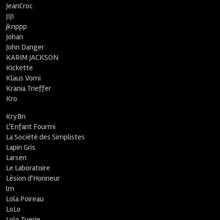
JeanCroc
JIJI
jknppp
Johan
John Danger
KARIM JACKSON
Kickette
Klaus Vomi
Krania Trieffer
Kro
KryBn
L'Enfant Fourmi
La Société des Simplistes
Lapin Gris
Larsen
Le Laboratoire
Lésion d'Honneur
lm
Lola Poireau
LoLo
Lolo Tuerie