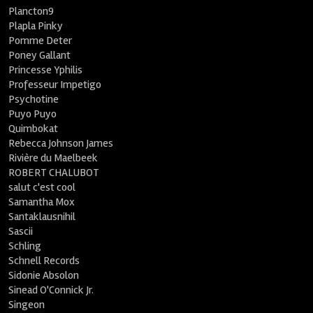
Plancton9
Plapla Pinky
Pomme Deter
Poney Gallant
Princesse Yphilis
Professeur Impetigo
Psychotine
Puyo Puyo
Quimbokat
Rebecca Johnson James
Rivière du Maelbeek
ROBERT CHALUBOT
salut c'est cool
Samantha Mox
Santaklausnihil
Sascii
Schling
Schnell Records
Sidonie Absolon
Sinead O'Connick Jr.
Singeon