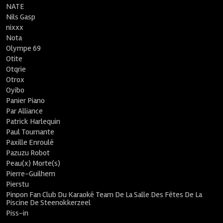
NATE
Nils Gasp
nixxx
Nota
Olympe 69
Otite
Otqrie
Otrox
Oyibo
Panier Piano
Par Alliance
Patrick Harlequin
Paul Tournante
Paxille Enroulé
Pazuzu Robot
Peau(x) Morte(s)
Pierre-Guilhem
Pierstu
Pinpon Fan Club Du Karaoké Team De La Salle Des Fêtes De La
Piscine De Steenokkerzeel
Piss-in