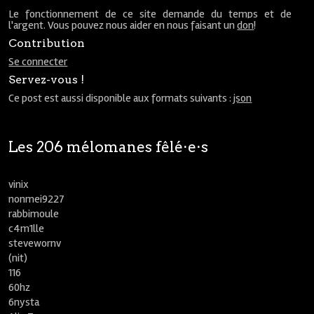
Le fonctionnement de ce site demande du temps et de
l'argent. Vous pouvez nous aider en nous faisant un
don
!
Contribution
Se connecter
Servez-vous !
Ce post est aussi disponible aux formats suivants :
json
Les 206 mélomanes fêlé⋅e⋅s
vinix
nonmei9227
rabbimoule
c4m1lle
stevewornv
(nit)
116
60hz
6nysta