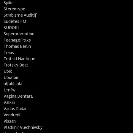
Spike
Stereotype
Strabisme Auditif
Sudètes FM
SUDORI
Superpromotion
TeenageFrxxs
Thomas Berlin
Treas
Trotski Nautique
Trotsky Beat
Ubik
Ubunoir
ulfablabla
Umfw
Vagina Dentata
Valkiri
Varius Radar
Vendredi
Vissan
Vladimir Vlechnivsky