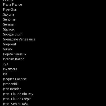
Franz France
Froe Char
Gakona
Génôme
Germain
Glafouk
Google Blum
Grenadine Vengeance
Grôprout
Gumbi
Hopital Sinueux
Ibrahim Kazoo
ilya
Inkamera
Iris
Jacques Cochise
Jambonbill
Jean Bender
Jean-Claude Blu Ray
Jean-Claude Crépir
Jean-Seb du Réal