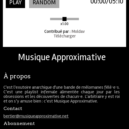
00:00
05:10
PLAY
RANDOM
x1.00
Contribué par
:
Moldav
Télécharger
Musique Approximative
À propos
C'est l'exutoire anarchique d'une bande de mélomanes fêlé⋅e⋅s.
C’est une playlist infernale alimentée chaque jour par les
obsessions et les découvertes de chacun⋅e. L’arbitraire y est roi
et on s’y amuse bien : c’est Musique Approximative.
Contact
bertier@musiqueapproximative.net
Abonnement