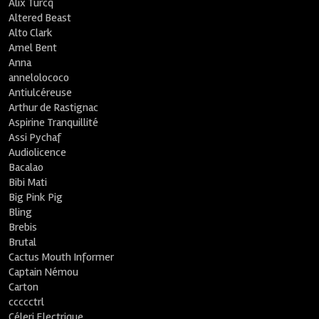
Alix Turcq
Altered Beast
Alto Clark
Amel Bent
Anna
annelolococo
Antiulcéreuse
Arthur de Rastignac
Aspirine Tranquillité
Assi Pychaf
Audiolicence
Bacalao
Bibi Mati
Big Pink Pig
Bling
Brebis
Brutal
Cactus Mouth Informer
Captain Némou
Carton
ccccctrl
Céleri Electrique