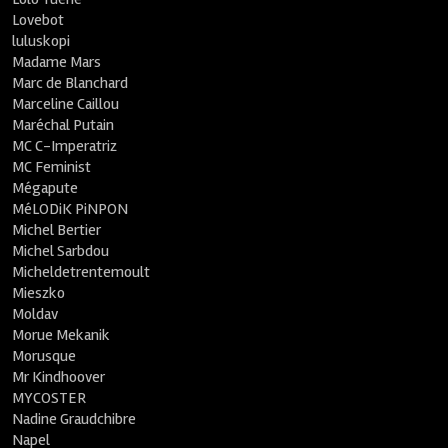
Lovebot
luluskopi
Madame Mars
Marc de Blanchard
Marceline Caillou
Maréchal Putain
MC C-Imperatriz
MC Feminist
Mégapute
MéLODiK PiNPON
Michel Bertier
Michel Sarbdou
Micheldetrentemoult
Mieszko
Moldav
Morue Mekanik
Morusque
Mr Kindhoover
MYCOSTER
Nadine Graudchibre
Napel