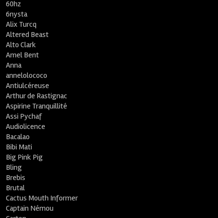
60hz
6nysta
Alix Turcq
Altered Beast
Alto Clark
Amel Bent
Anna
annelolococo
Antiulcéreuse
Arthur de Rastignac
Aspirine Tranquillité
Assi Pychaf
Audiolicence
Bacalao
Bibi Mati
Big Pink Pig
Bling
Brebis
Brutal
Cactus Mouth Informer
Captain Némou