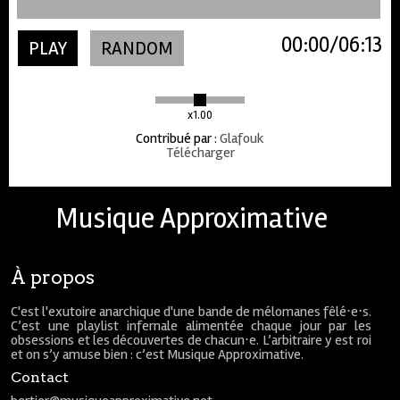
00:00
06:13
PLAY
RANDOM
x1.00
Contribué par
:
Glafouk
Télécharger
Musique Approximative
À propos
C'est l'exutoire anarchique d'une bande de mélomanes fêlé⋅e⋅s.
C’est une playlist infernale alimentée chaque jour par les
obsessions et les découvertes de chacun⋅e. L’arbitraire y est roi
et on s’y amuse bien : c’est Musique Approximative.
Contact