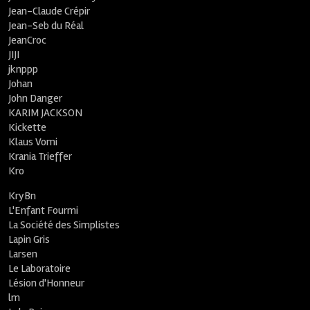
Jean-Claude Crépir
Jean-Seb du Réal
JeanCroc
JIJI
jknppp
Johan
John Danger
KARIM JACKSON
Kickette
Klaus Vomi
Krania Trieffer
Kro
KryBn
L'Enfant Fourmi
La Société des Simplistes
Lapin Gris
Larsen
Le Laboratoire
Lésion d'Honneur
lm