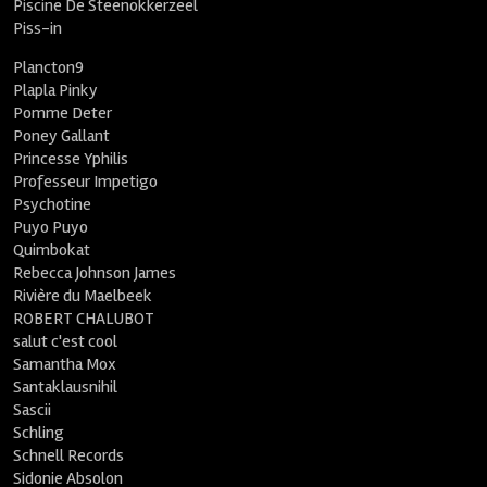
Piscine De Steenokkerzeel
Piss-in
Plancton9
Plapla Pinky
Pomme Deter
Poney Gallant
Princesse Yphilis
Professeur Impetigo
Psychotine
Puyo Puyo
Quimbokat
Rebecca Johnson James
Rivière du Maelbeek
ROBERT CHALUBOT
salut c'est cool
Samantha Mox
Santaklausnihil
Sascii
Schling
Schnell Records
Sidonie Absolon