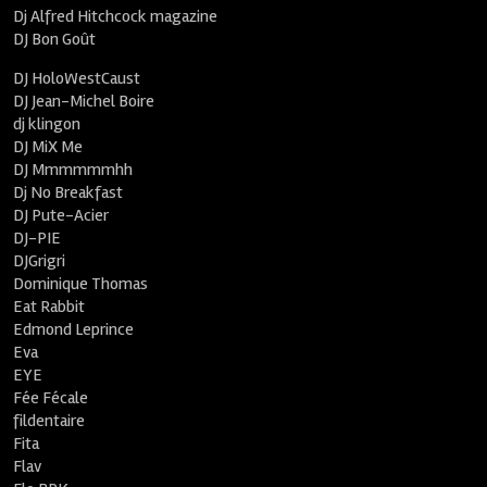
Dj Alfred Hitchcock magazine
DJ Bon Goût
DJ HoloWestCaust
DJ Jean-Michel Boire
dj klingon
DJ MiX Me
DJ Mmmmmmhh
Dj No Breakfast
DJ Pute-Acier
DJ-PIE
DJGrigri
Dominique Thomas
Eat Rabbit
Edmond Leprince
Eva
EYE
Fée Fécale
fildentaire
Fita
Flav