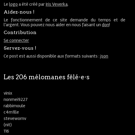
Le
logo
a été créé par
Iris Veverka
.
Aidez-nous !
Le fonctionnement de ce site demande du temps et de
l'argent. Vous pouvez nous aider en nous faisant un
don
!
Contribution
Se connecter
Servez-vous !
Ce post est aussi disponible aux formats suivants :
json
Les 206 mélomanes fêlé⋅e⋅s
vinix
nonmei9227
rabbimoule
c4m1lle
stevewornv
(nit)
116