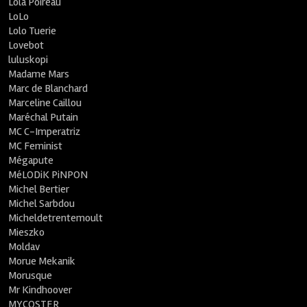
Lola Poireau
LoLo
Lolo Tuerie
Lovebot
luluskopi
Madame Mars
Marc de Blanchard
Marceline Caillou
Maréchal Putain
MC C-Imperatriz
MC Feminist
Mégapute
MéLODiK PiNPON
Michel Bertier
Michel Sarbdou
Micheldetrentemoult
Mieszko
Moldav
Morue Mekanik
Morusque
Mr Kindhoover
MYCOSTER