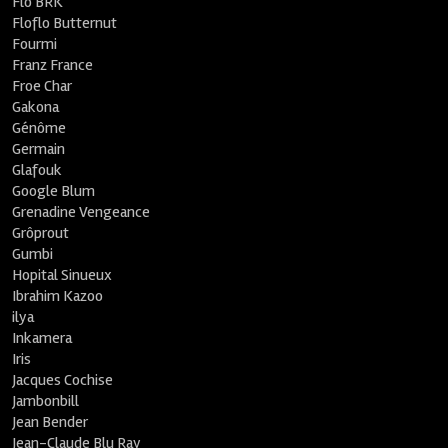
Flo BRK
Floflo Butternut
Fourmi
Franz France
Froe Char
Gakona
Génôme
Germain
Glafouk
Google Blum
Grenadine Vengeance
Grôprout
Gumbi
Hopital Sinueux
Ibrahim Kazoo
ilya
Inkamera
Iris
Jacques Cochise
Jambonbill
Jean Bender
Jean-Claude Blu Ray