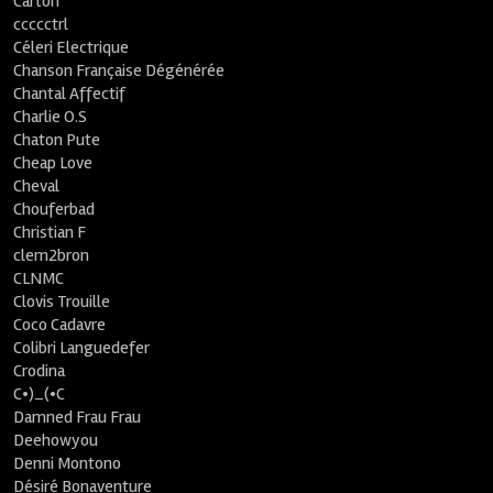
Carton
ccccctrl
Céleri Electrique
Chanson Française Dégénérée
Chantal Affectif
Charlie O.S
Chaton Pute
Cheap Love
Cheval
Chouferbad
Christian F
clem2bron
CLNMC
Clovis Trouille
Coco Cadavre
Colibri Languedefer
Crodina
C•)_(•C
Damned Frau Frau
Deehowyou
Denni Montono
Désiré Bonaventure