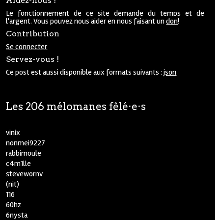
Aidez-nous !
Le fonctionnement de ce site demande du temps et de
l'argent. Vous pouvez nous aider en nous faisant un
don
!
Contribution
Se connecter
Servez-vous !
Ce post est aussi disponible aux formats suivants :
json
Les 206 mélomanes fêlé⋅e⋅s
vinix
nonmei9227
rabbimoule
c4m1lle
stevewornv
(nit)
116
60hz
6nysta