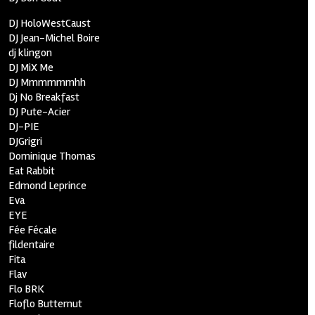
DJ HoloWestCaust
DJ Jean-Michel Boire
dj klingon
DJ MiX Me
DJ Mmmmmmhh
Dj No Breakfast
DJ Pute-Acier
DJ-PIE
DJGrigri
Dominique Thomas
Eat Rabbit
Edmond Leprince
Eva
EYE
Fée Fécale
fildentaire
Fita
Flav
Flo BRK
Floflo Butternut