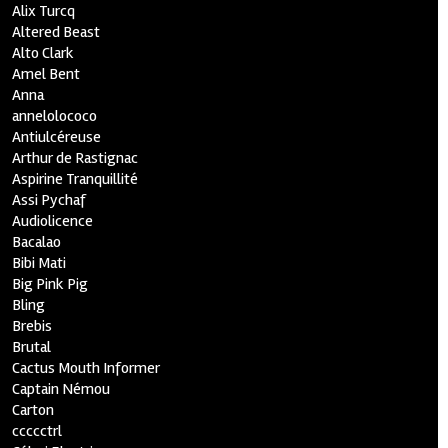
Alix Turcq
Altered Beast
Alto Clark
Amel Bent
Anna
annelolococo
Antiulcéreuse
Arthur de Rastignac
Aspirine Tranquillité
Assi Pychaf
Audiolicence
Bacalao
Bibi Mati
Big Pink Pig
Bling
Brebis
Brutal
Cactus Mouth Informer
Captain Némou
Carton
ccccctrl