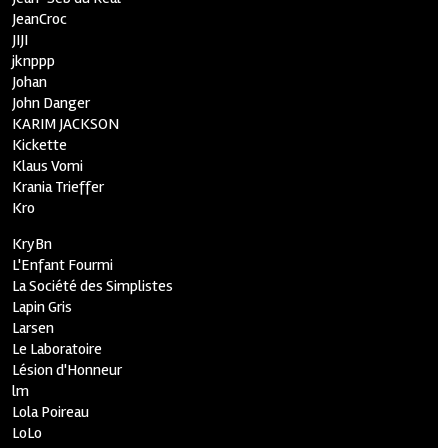
JeanCroc
JIJI
jknppp
Johan
John Danger
KARIM JACKSON
Kickette
Klaus Vomi
Krania Trieffer
Kro
KryBn
L'Enfant Fourmi
La Société des Simplistes
Lapin Gris
Larsen
Le Laboratoire
Lésion d'Honneur
lm
Lola Poireau
LoLo