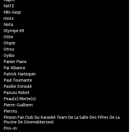
NATE
Nils Gasp
nixxx
Nota
Olympe 69
Otite
Otqrie
Otrox
Oyibo
Panier Piano
Par Alliance
Patrick Harlequin
Paul Tournante
Paxille Enroulé
Pazuzu Robot
Peau(x) Morte(s)
Pierre-Guilhem
Pierstu
Pinpon Fan Club Du Karaoké Team De La Salle Des Fêtes De La
Piscine De Steenokkerzeel
Piss-in