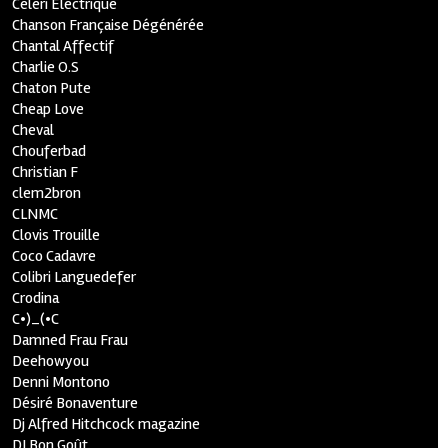
Céleri Electrique
Chanson Française Dégénérée
Chantal Affectif
Charlie O.S
Chaton Pute
Cheap Love
Cheval
Chouferbad
Christian F
clem2bron
CLNMC
Clovis Trouille
Coco Cadavre
Colibri Languedefer
Crodina
C•)_(•C
Damned Frau Frau
Deehowyou
Denni Montono
Désiré Bonaventure
Dj Alfred Hitchcock magazine
DJ Bon Goût