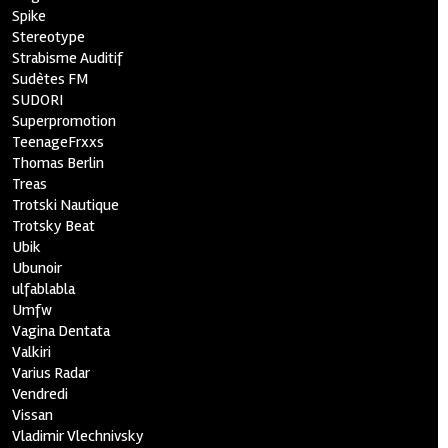
Spike
Stereotype
Strabisme Auditif
Sudètes FM
SUDORI
Superpromotion
TeenageFrxxs
Thomas Berlin
Treas
Trotski Nautique
Trotsky Beat
Ubik
Ubunoir
ulfablabla
Umfw
Vagina Dentata
Valkiri
Varius Radar
Vendredi
Vissan
Vladimir Vlechnivsky