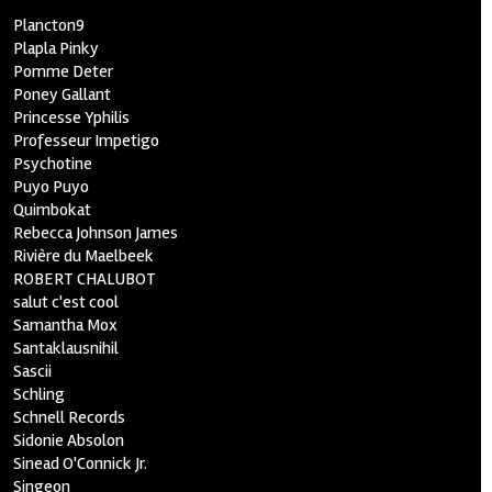
Plancton9
Plapla Pinky
Pomme Deter
Poney Gallant
Princesse Yphilis
Professeur Impetigo
Psychotine
Puyo Puyo
Quimbokat
Rebecca Johnson James
Rivière du Maelbeek
ROBERT CHALUBOT
salut c'est cool
Samantha Mox
Santaklausnihil
Sascii
Schling
Schnell Records
Sidonie Absolon
Sinead O'Connick Jr.
Singeon