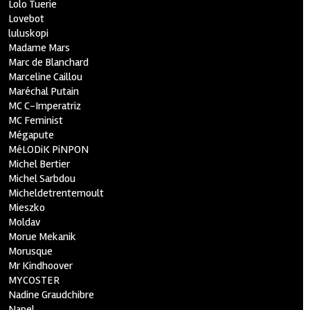
Lolo Tuerie
Lovebot
luluskopi
Madame Mars
Marc de Blanchard
Marceline Caillou
Maréchal Putain
MC C-Imperatriz
MC Feminist
Mégapute
MéLODiK PiNPON
Michel Bertier
Michel Sarbdou
Micheldetrentemoult
Mieszko
Moldav
Morue Mekanik
Morusque
Mr Kindhoover
MYCOSTER
Nadine Graudchibre
Napel