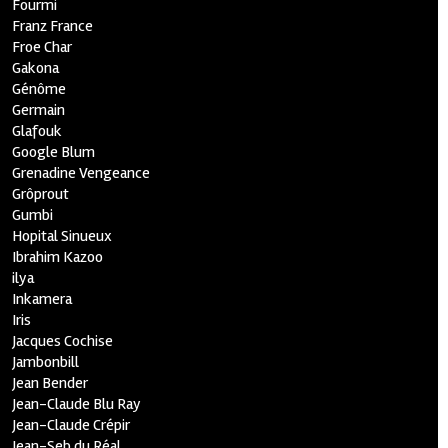
Fourmi
Franz France
Froe Char
Gakona
Génôme
Germain
Glafouk
Google Blum
Grenadine Vengeance
Grôprout
Gumbi
Hopital Sinueux
Ibrahim Kazoo
ilya
Inkamera
Iris
Jacques Cochise
Jambonbill
Jean Bender
Jean-Claude Blu Ray
Jean-Claude Crépir
Jean-Seb du Réal