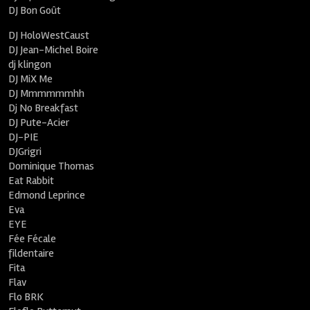
DJ Bon Goût
DJ HoloWestCaust
DJ Jean-Michel Boire
dj klingon
DJ MiX Me
DJ Mmmmmmhh
Dj No Breakfast
DJ Pute-Acier
DJ-PIE
DJGrigri
Dominique Thomas
Eat Rabbit
Edmond Leprince
Eva
EYE
Fée Fécale
fildentaire
Fita
Flav
Flo BRK