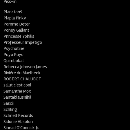
Piss-in
Plancton9
Plapla Pinky
Pomme Deter
Poney Gallant
Princesse Yphilis
Professeur Impetigo
Psychotine
Puyo Puyo
Quimbokat
Rebecca Johnson James
Rivière du Maelbeek
ROBERT CHALUBOT
salut c'est cool
Samantha Mox
Santaklausnihil
Sascii
Schling
Schnell Records
Sidonie Absolon
Sinead O'Connick Jr.