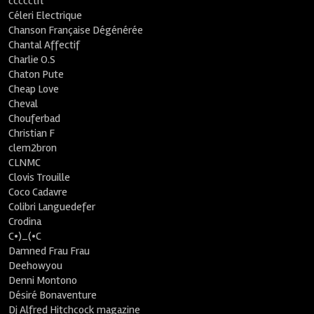
ccccctrl
Céleri Electrique
Chanson Française Dégénérée
Chantal Affectif
Charlie O.S
Chaton Pute
Cheap Love
Cheval
Chouferbad
Christian F
clem2bron
CLNMC
Clovis Trouille
Coco Cadavre
Colibri Languedefer
Crodina
C•)_(•C
Damned Frau Frau
Deehowyou
Denni Montono
Désiré Bonaventure
Dj Alfred Hitchcock magazine