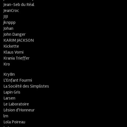
Jean-Seb du Réal
JeanCroc
JIJI
jknppp
Johan
John Danger
KARIM JACKSON
Kickette
Klaus Vomi
Krania Trieffer
Kro
KryBn
L'Enfant Fourmi
La Société des Simplistes
Lapin Gris
Larsen
Le Laboratoire
Lésion d'Honneur
lm
Lola Poireau