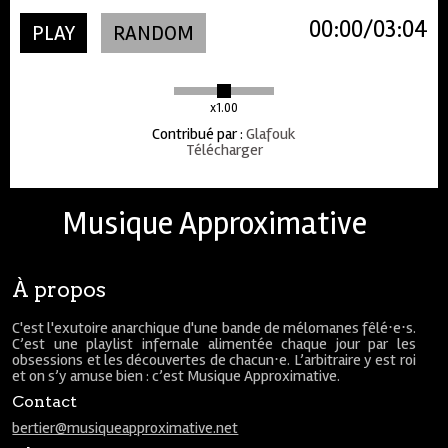
00:00
03:04
PLAY
RANDOM
x1.00
Contribué par
:
Glafouk
Télécharger
Musique Approximative
À propos
C'est l'exutoire anarchique d'une bande de mélomanes fêlé⋅e⋅s.
C’est une playlist infernale alimentée chaque jour par les
obsessions et les découvertes de chacun⋅e. L’arbitraire y est roi
et on s’y amuse bien : c’est Musique Approximative.
Contact
bertier@musiqueapproximative.net