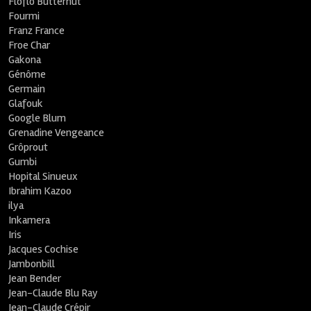
Floflo Butternut
Fourmi
Franz France
Froe Char
Gakona
Génôme
Germain
Glafouk
Google Blum
Grenadine Vengeance
Grôprout
Gumbi
Hopital Sinueux
Ibrahim Kazoo
ilya
Inkamera
Iris
Jacques Cochise
Jambonbill
Jean Bender
Jean-Claude Blu Ray
Jean-Claude Crépir