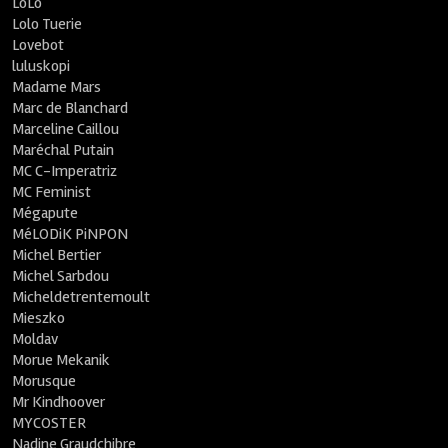
LoLo
Lolo Tuerie
Lovebot
luluskopi
Madame Mars
Marc de Blanchard
Marceline Caillou
Maréchal Putain
MC C-Imperatriz
MC Feminist
Mégapute
MéLODiK PiNPON
Michel Bertier
Michel Sarbdou
Micheldetrentemoult
Mieszko
Moldav
Morue Mekanik
Morusque
Mr Kindhoover
MYCOSTER
Nadine Graudchibre