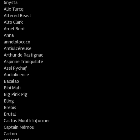
6nysta
Alix Turcq
Altered Beast
Alto Clark
Amel Bent
Anna
annelolococo
Antiulcéreuse
Arthur de Rastignac
Aspirine Tranquillité
Assi Pychaf
Audiolicence
Bacalao
Bibi Mati
Big Pink Pig
Bling
Brebis
Brutal
Cactus Mouth Informer
Captain Némou
Carton