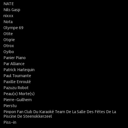
NATE
Nils Gasp
nixxx
Nota
Olympe 69
Otite
Otqrie
Otrox
Oyibo
Panier Piano
Par Alliance
Patrick Harlequin
Paul Tournante
Paxille Enroulé
Pazuzu Robot
Peau(x) Morte(s)
Pierre-Guilhem
Pierstu
Pinpon Fan Club Du Karaoké Team De La Salle Des Fêtes De La
Piscine De Steenokkerzeel
Piss-in