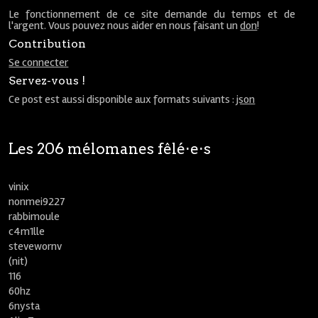
Le fonctionnement de ce site demande du temps et de
l'argent. Vous pouvez nous aider en nous faisant un
don
!
Contribution
Se connecter
Servez-vous !
Ce post est aussi disponible aux formats suivants :
json
Les 206 mélomanes fêlé⋅e⋅s
vinix
nonmei9227
rabbimoule
c4m1lle
stevewornv
(nit)
116
60hz
6nysta