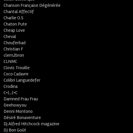
Chanson Française Dégénérée
Chantal Affectif
Charlie O.S
Chaton Pute
Cheap Love
Cheval
Chouferbad
Christian F
clem2bron
CLNMC
Clovis Trouille
Coco Cadavre
Colibri Languedefer
Crodina
C•)_(•C
Damned Frau Frau
Deehowyou
Denni Montono
Désiré Bonaventure
Dj Alfred Hitchcock magazine
DJ Bon Goût