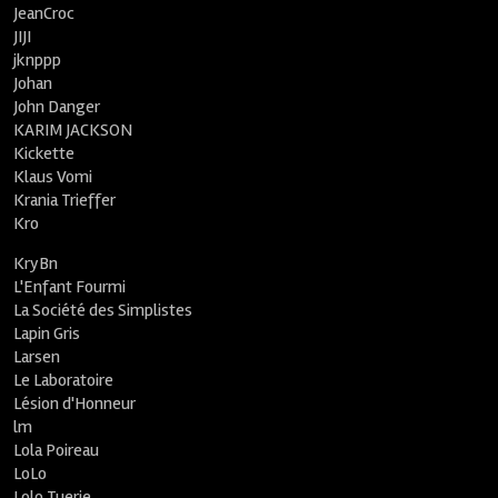
JeanCroc
JIJI
jknppp
Johan
John Danger
KARIM JACKSON
Kickette
Klaus Vomi
Krania Trieffer
Kro
KryBn
L'Enfant Fourmi
La Société des Simplistes
Lapin Gris
Larsen
Le Laboratoire
Lésion d'Honneur
lm
Lola Poireau
LoLo
Lolo Tuerie