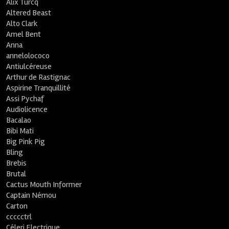
Alix Turcq
Altered Beast
Alto Clark
Amel Bent
Anna
annelolococo
Antiulcéreuse
Arthur de Rastignac
Aspirine Tranquillité
Assi Pychaf
Audiolicence
Bacalao
Bibi Mati
Big Pink Pig
Bling
Brebis
Brutal
Cactus Mouth Informer
Captain Némou
Carton
ccccctrl
Céleri Electrique