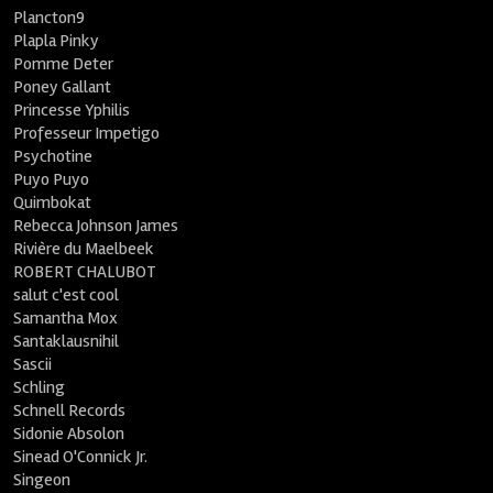
Plancton9
Plapla Pinky
Pomme Deter
Poney Gallant
Princesse Yphilis
Professeur Impetigo
Psychotine
Puyo Puyo
Quimbokat
Rebecca Johnson James
Rivière du Maelbeek
ROBERT CHALUBOT
salut c'est cool
Samantha Mox
Santaklausnihil
Sascii
Schling
Schnell Records
Sidonie Absolon
Sinead O'Connick Jr.
Singeon