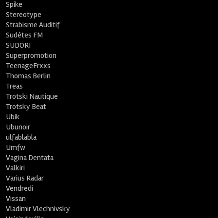
Spike
Stereotype
Strabisme Auditif
Sudètes FM
SUDORI
Superpromotion
TeenageFrxxs
Thomas Berlin
Treas
Trotski Nautique
Trotsky Beat
Ubik
Ubunoir
ulfablabla
Umfw
Vagina Dentata
Valkiri
Varius Radar
Vendredi
Vissan
Vladimir Vlechnivsky