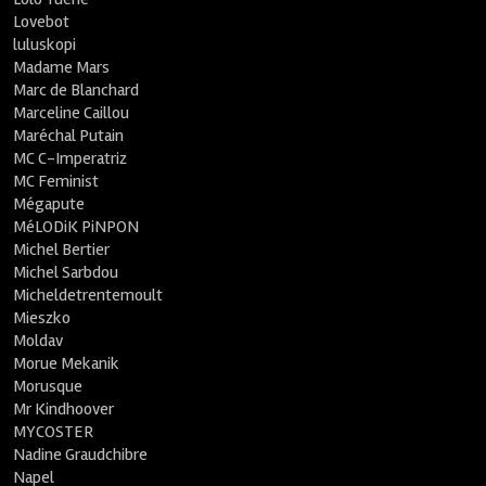
Lovebot
luluskopi
Madame Mars
Marc de Blanchard
Marceline Caillou
Maréchal Putain
MC C-Imperatriz
MC Feminist
Mégapute
MéLODiK PiNPON
Michel Bertier
Michel Sarbdou
Micheldetrentemoult
Mieszko
Moldav
Morue Mekanik
Morusque
Mr Kindhoover
MYCOSTER
Nadine Graudchibre
Napel