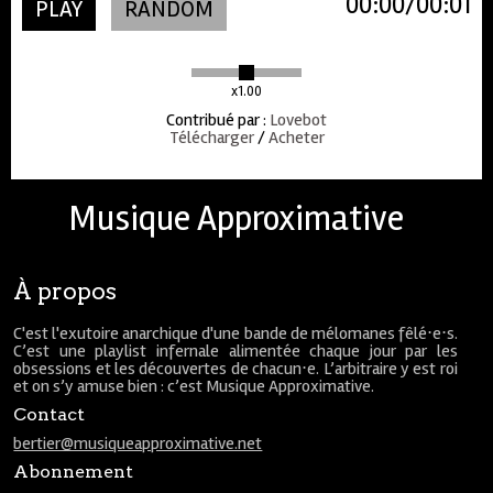
00:00
00:01
PLAY
RANDOM
x1.00
Contribué par
:
Lovebot
Télécharger
/
Acheter
Musique Approximative
À propos
C'est l'exutoire anarchique d'une bande de mélomanes fêlé⋅e⋅s.
C’est une playlist infernale alimentée chaque jour par les
obsessions et les découvertes de chacun⋅e. L’arbitraire y est roi
et on s’y amuse bien : c’est Musique Approximative.
Contact
bertier@musiqueapproximative.net
Abonnement