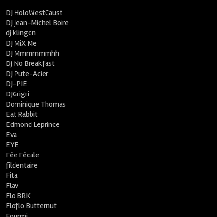
DJ HoloWestCaust
DJ Jean-Michel Boire
dj klingon
DJ MiX Me
DJ Mmmmmmhh
Dj No Breakfast
DJ Pute-Acier
DJ-PIE
DJGrigri
Dominique Thomas
Eat Rabbit
Edmond Leprince
Eva
EYE
Fée Fécale
fildentaire
Fita
Flav
Flo BRK
Floflo Butternut
Fourmi