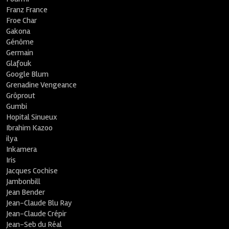
Franz France
Froe Char
Gakona
Génôme
Germain
Glafouk
Google Blum
Grenadine Vengeance
Grôprout
Gumbi
Hopital Sinueux
Ibrahim Kazoo
ilya
Inkamera
Iris
Jacques Cochise
Jambonbill
Jean Bender
Jean-Claude Blu Ray
Jean-Claude Crépir
Jean-Seb du Réal