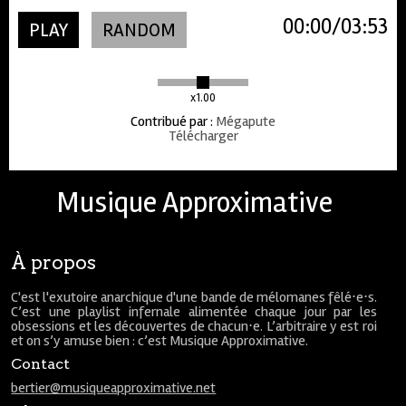
00:00
03:53
PLAY
RANDOM
x1.00
Contribué par
:
Mégapute
Télécharger
Musique Approximative
À propos
C'est l'exutoire anarchique d'une bande de mélomanes fêlé⋅e⋅s.
C’est une playlist infernale alimentée chaque jour par les
obsessions et les découvertes de chacun⋅e. L’arbitraire y est roi
et on s’y amuse bien : c’est Musique Approximative.
Contact
bertier@musiqueapproximative.net