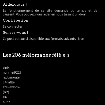
Aidez-nous !
Le fonctionnement de ce site demande du temps et de
l'argent. Vous pouvez nous aider en nous faisant un
don
!
Contribution
Se connecter
Servez-vous !
Ce post est aussi disponible aux formats suivants :
json
Les 206 mélomanes fêlé⋅e⋅s
vinix
nonmei9227
rabbimoule
c4m1lle
stevewornv
(nit)
116
60hz