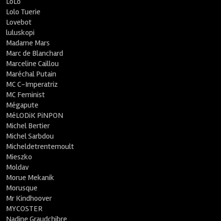
LoLo
Lolo Tuerie
Lovebot
luluskopi
Madame Mars
Marc de Blanchard
Marceline Caillou
Maréchal Putain
MC C-Imperatriz
MC Feminist
Mégapute
MéLODiK PiNPON
Michel Bertier
Michel Sarbdou
Micheldetrentemoult
Mieszko
Moldav
Morue Mekanik
Morusque
Mr Kindhoover
MYCOSTER
Nadine Graudchibre