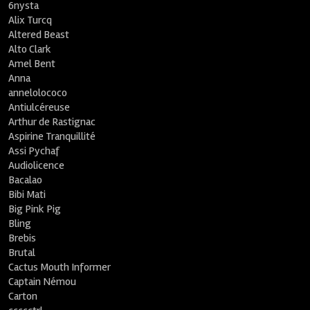
6nysta
Alix Turcq
Altered Beast
Alto Clark
Amel Bent
Anna
annelolococo
Antiulcéreuse
Arthur de Rastignac
Aspirine Tranquillité
Assi Pychaf
Audiolicence
Bacalao
Bibi Mati
Big Pink Pig
Bling
Brebis
Brutal
Cactus Mouth Informer
Captain Némou
Carton