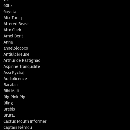
60hz
6nysta
Alix Turcq
Altered Beast
Alto Clark
Amel Bent
Anna
annelolococo
Antiulcéreuse
Arthur de Rastignac
Aspirine Tranquillité
Assi Pychaf
Audiolicence
Bacalao
Bibi Mati
Big Pink Pig
Bling
Brebis
Brutal
Cactus Mouth Informer
Captain Némou