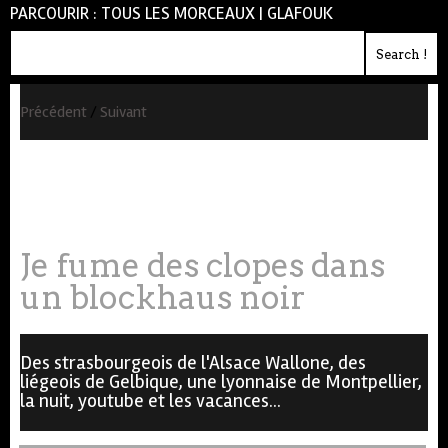
PARCOURIR :
TOUS LES MORCEAUX
|
GLAFOUK
Précédent
/
Suivant
Les Clopes
Je fume des clopes dans
un blockhaus noir
Des strasbourgeois de l'Alsace Wallone, des
liégeois de Gelbique, une lyonnaise de Montpellier,
la nuit, youtube et les vacances...