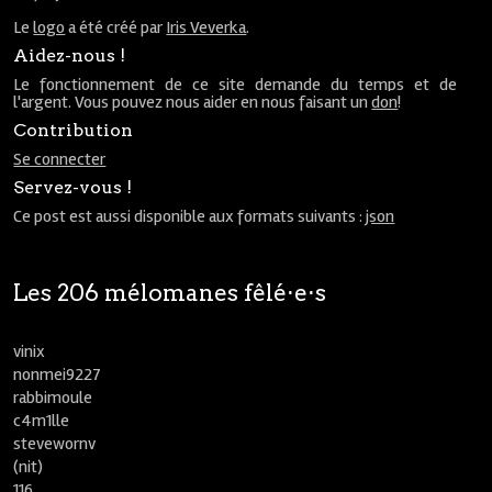
Le
logo
a été créé par
Iris Veverka
.
Aidez-nous !
Le fonctionnement de ce site demande du temps et de
l'argent. Vous pouvez nous aider en nous faisant un
don
!
Contribution
Se connecter
Servez-vous !
Ce post est aussi disponible aux formats suivants :
json
Les 206 mélomanes fêlé⋅e⋅s
vinix
nonmei9227
rabbimoule
c4m1lle
stevewornv
(nit)
116