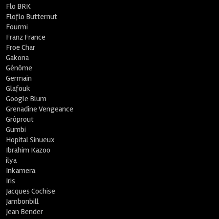
Flo BRK
Floflo Butternut
Fourmi
Franz France
Froe Char
Gakona
Génôme
Germain
Glafouk
Google Blum
Grenadine Vengeance
Grôprout
Gumbi
Hopital Sinueux
Ibrahim Kazoo
ilya
Inkamera
Iris
Jacques Cochise
Jambonbill
Jean Bender