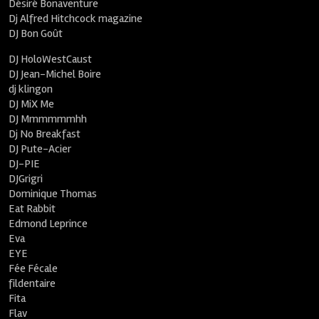
Désiré Bonaventure
Dj Alfred Hitchcock magazine
DJ Bon Goût
DJ HoloWestCaust
DJ Jean-Michel Boire
dj klingon
DJ MiX Me
DJ Mmmmmmhh
Dj No Breakfast
DJ Pute-Acier
DJ-PIE
DJGrigri
Dominique Thomas
Eat Rabbit
Edmond Leprince
Eva
EYE
Fée Fécale
fildentaire
Fita
Flav