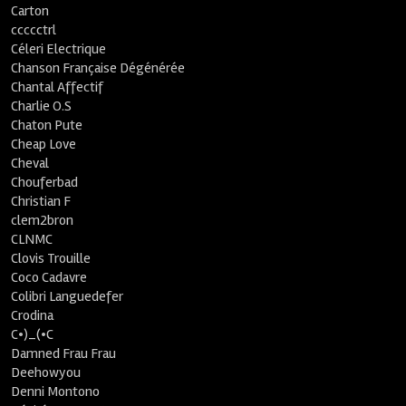
Carton
ccccctrl
Céleri Electrique
Chanson Française Dégénérée
Chantal Affectif
Charlie O.S
Chaton Pute
Cheap Love
Cheval
Chouferbad
Christian F
clem2bron
CLNMC
Clovis Trouille
Coco Cadavre
Colibri Languedefer
Crodina
C•)_(•C
Damned Frau Frau
Deehowyou
Denni Montono