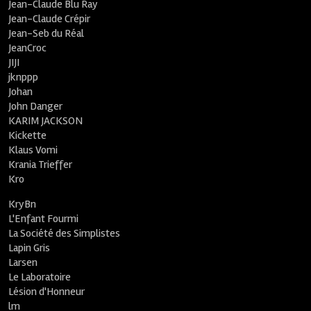
Jean-Claude Blu Ray
Jean-Claude Crépir
Jean-Seb du Réal
JeanCroc
JIJI
jknppp
Johan
John Danger
KARIM JACKSON
Kickette
Klaus Vomi
Krania Trieffer
Kro
KryBn
L'Enfant Fourmi
La Société des Simplistes
Lapin Gris
Larsen
Le Laboratoire
Lésion d'Honneur
lm