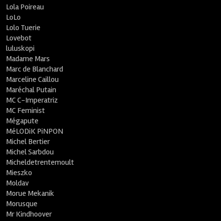
Lola Poireau
LoLo
Lolo Tuerie
Lovebot
luluskopi
Madame Mars
Marc de Blanchard
Marceline Caillou
Maréchal Putain
MC C-Imperatriz
MC Feminist
Mégapute
MéLODiK PiNPON
Michel Bertier
Michel Sarbdou
Micheldetrentemoult
Mieszko
Moldav
Morue Mekanik
Morusque
Mr Kindhoover