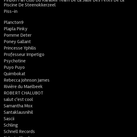
Pinpon Fan Club Du Karaoké Team De La Salle Des Fêtes De La
Piscine De Steenokkerzeel
Piss-in
Plancton9
Plapla Pinky
Pomme Deter
Poney Gallant
Princesse Yphilis
Professeur Impetigo
Psychotine
Puyo Puyo
Quimbokat
Rebecca Johnson James
Rivière du Maelbeek
ROBERT CHALUBOT
salut c'est cool
Samantha Mox
Santaklausnihil
Sascii
Schling
Schnell Records