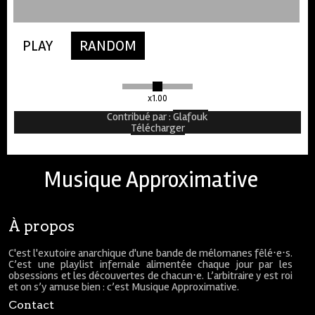
00:00
03:40
PLAY
RANDOM
x1.00
Contribué par
:
Glafouk
Télécharger
Musique Approximative
À propos
C'est l'exutoire anarchique d'une bande de mélomanes fêlé⋅e⋅s.
C’est une playlist infernale alimentée chaque jour par les
obsessions et les découvertes de chacun⋅e. L’arbitraire y est roi
et on s’y amuse bien : c’est Musique Approximative.
Contact