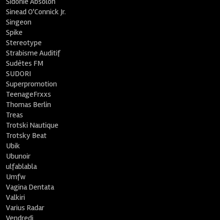
Sidonie Absolon
Sinead O'Connick Jr.
Singeon
Spike
Stereotype
Strabisme Auditif
Sudètes FM
SUDORI
Superpromotion
TeenageFrxxs
Thomas Berlin
Treas
Trotski Nautique
Trotsky Beat
Ubik
Ubunoir
ulfablabla
Umfw
Vagina Dentata
Valkiri
Varius Radar
Vendredi