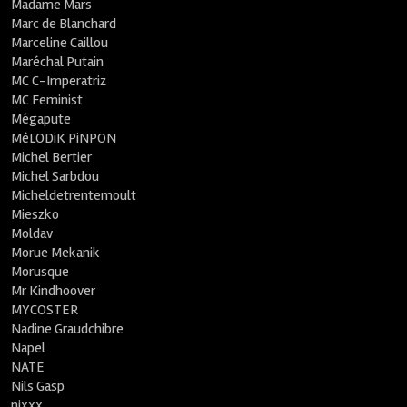
Madame Mars
Marc de Blanchard
Marceline Caillou
Maréchal Putain
MC C-Imperatriz
MC Feminist
Mégapute
MéLODiK PiNPON
Michel Bertier
Michel Sarbdou
Micheldetrentemoult
Mieszko
Moldav
Morue Mekanik
Morusque
Mr Kindhoover
MYCOSTER
Nadine Graudchibre
Napel
NATE
Nils Gasp
nixxx