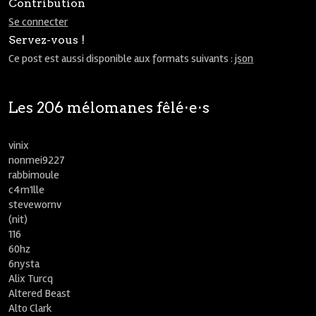
Contribution
Se connecter
Servez-vous !
Ce post est aussi disponible aux formats suivants :
json
Les 206 mélomanes fêlé⋅e⋅s
vinix
nonmei9227
rabbimoule
c4m1lle
stevewornv
(nit)
116
60hz
6nysta
Alix Turcq
Altered Beast
Alto Clark