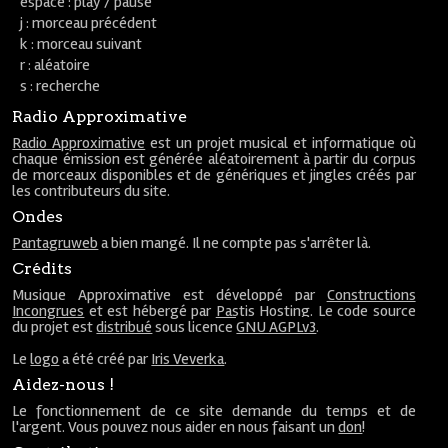
espace : play / pause
j : morceau précédent
k : morceau suivant
r : aléatoire
s : recherche
Radio Approximative
Radio Approximative
est un projet musical et informatique où
chaque émission est générée aléatoirement à partir du corpus
de morceaux disponibles et de génériques et jingles créés par
les contributeurs du site.
Ondes
Pantagruweb
a bien mangé. Il ne compte pas s'arrêter là.
Crédits
Musique Approximative est développé par
Constructions
Incongrues
et est hébergé par
Pastis Hosting
. Le code source
du projet est
distribué
sous licence
GNU AGPLv3
.
Le
logo
a été créé par
Iris Veverka
.
Aidez-nous !
Le fonctionnement de ce site demande du temps et de
l'argent. Vous pouvez nous aider en nous faisant un
don
!