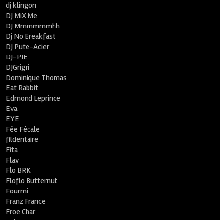
dj klingon
DJ MiX Me
DJ Mmmmmmhh
Dj No Breakfast
DJ Pute-Acier
DJ-PIE
DJGrigri
Dominique Thomas
Eat Rabbit
Edmond Leprince
Eva
EYE
Fée Fécale
fildentaire
Fita
Flav
Flo BRK
Floflo Butternut
Fourmi
Franz France
Froe Char