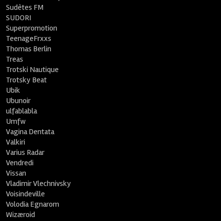
Sudètes FM
SUDORI
Superpromotion
TeenageFrxxs
Thomas Berlin
Treas
Trotski Nautique
Trotsky Beat
Ubik
Ubunoir
ulfablabla
Umfw
Vagina Dentata
Valkiri
Varius Radar
Vendredi
Vissan
Vladimir Vlechnivsky
Voisindeville
Volodia Egnarom
Wizæroid