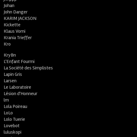
Johan
John Danger
KARIM JACKSON
Kickette
Klaus Vomi
Krania Trieffer
Kro
KryBn
L'Enfant Fourmi
La Société des Simplistes
Lapin Gris
Larsen
Le Laboratoire
Lésion d'Honneur
lm
Lola Poireau
LoLo
Lolo Tuerie
Lovebot
luluskopi