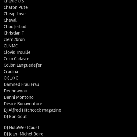
Charlie O.S
Chaton Pute
Cheap Love
Cheval
Chouferbad
Christian F
clem2bron
CLNMC
Clovis Trouille
Coco Cadavre
Colibri Languedefer
Crodina
C•)_(•C
Damned Frau Frau
Deehowyou
Denni Montono
Désiré Bonaventure
Dj Alfred Hitchcock magazine
DJ Bon Goût
DJ HoloWestCaust
DJ Jean-Michel Boire