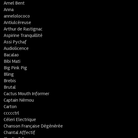
Amel Bent
Anna
annelolococo
Antiulcéreuse
Arthur de Rastignac
Aspirine Tranquillité
Assi Pychaf
Audiolicence
Bacalao
Bibi Mati
Big Pink Pig
Bling
Brebis
Brutal
Cactus Mouth Informer
Captain Némou
Carton
ccccctrl
Céleri Electrique
Chanson Française Dégénérée
Chantal Affectif