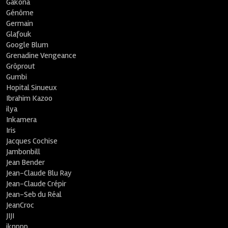
Gakona
Génôme
Germain
Glafouk
Google Blum
Grenadine Vengeance
Grôprout
Gumbi
Hopital Sinueux
Ibrahim Kazoo
ilya
Inkamera
Iris
Jacques Cochise
Jambonbill
Jean Bender
Jean-Claude Blu Ray
Jean-Claude Crépir
Jean-Seb du Réal
JeanCroc
JIJI
jknppp