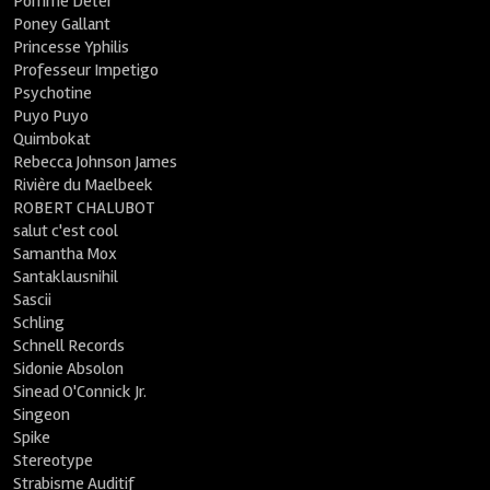
Pomme Deter
Poney Gallant
Princesse Yphilis
Professeur Impetigo
Psychotine
Puyo Puyo
Quimbokat
Rebecca Johnson James
Rivière du Maelbeek
ROBERT CHALUBOT
salut c'est cool
Samantha Mox
Santaklausnihil
Sascii
Schling
Schnell Records
Sidonie Absolon
Sinead O'Connick Jr.
Singeon
Spike
Stereotype
Strabisme Auditif