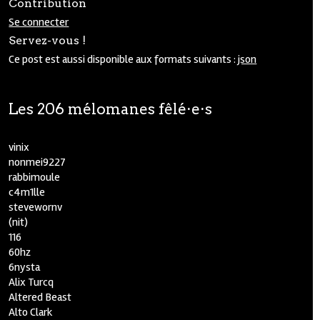
Contribution
Se connecter
Servez-vous !
Ce post est aussi disponible aux formats suivants :
json
Les 206 mélomanes fêlé⋅e⋅s
vinix
nonmei9227
rabbimoule
c4m1lle
stevewornv
(nit)
116
60hz
6nysta
Alix Turcq
Altered Beast
Alto Clark