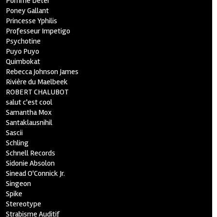
Pomme Deter
Poney Gallant
Princesse Yphilis
Professeur Impetigo
Psychotine
Puyo Puyo
Quimbokat
Rebecca Johnson James
Rivière du Maelbeek
ROBERT CHALUBOT
salut c'est cool
Samantha Mox
Santaklausnihil
Sascii
Schling
Schnell Records
Sidonie Absolon
Sinead O'Connick Jr.
Singeon
Spike
Stereotype
Strabisme Auditif