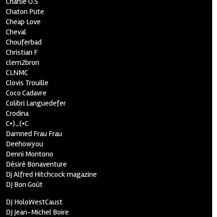
Charlie O.S
Chaton Pute
Cheap Love
Cheval
Chouferbad
Christian F
clem2bron
CLNMC
Clovis Trouille
Coco Cadavre
Colibri Languedefer
Crodina
C•)_(•C
Damned Frau Frau
Deehowyou
Denni Montono
Désiré Bonaventure
Dj Alfred Hitchcock magazine
DJ Bon Goût
DJ HoloWestCaust
DJ Jean-Michel Boire