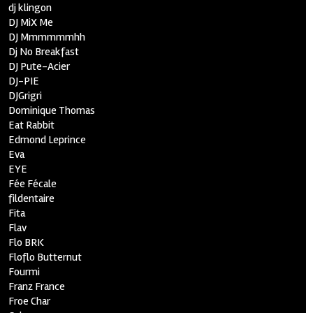
dj klingon
DJ MiX Me
DJ Mmmmmmhh
Dj No Breakfast
DJ Pute-Acier
DJ-PIE
DJGrigri
Dominique Thomas
Eat Rabbit
Edmond Leprince
Eva
EYE
Fée Fécale
fildentaire
Fita
Flav
Flo BRK
Floflo Butternut
Fourmi
Franz France
Froe Char