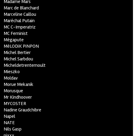
Madame Mars
Marc de Blanchard
Marceline Caillou
Maréchal Putain
MC C-Imperatriz
MC Feminist
Mégapute
MéLODiK PiNPON
Michel Bertier
Michel Sarbdou
Micheldetrentemoult
Mieszko
Moldav
Morue Mekanik
Morusque
Mr Kindhoover
MYCOSTER
Nadine Graudchibre
Napel
NATE
Nils Gasp
nixxx