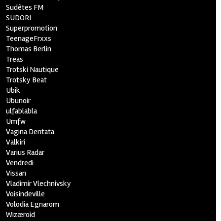
Sudètes FM
SUDORI
Superpromotion
TeenageFrxxs
Thomas Berlin
Treas
Trotski Nautique
Trotsky Beat
Ubik
Ubunoir
ulfablabla
Umfw
Vagina Dentata
Valkiri
Varius Radar
Vendredi
Vissan
Vladimir Vlechnivsky
Voisindeville
Volodia Egnarom
Wizæroid