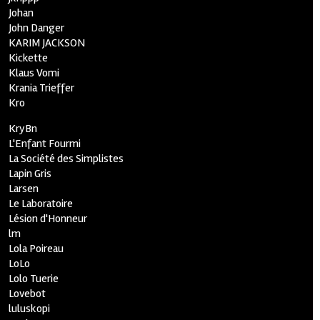
Johan
John Danger
KARIM JACKSON
Kickette
Klaus Vomi
Krania Trieffer
Kro
KryBn
L'Enfant Fourmi
La Société des Simplistes
Lapin Gris
Larsen
Le Laboratoire
Lésion d'Honneur
lm
Lola Poireau
LoLo
Lolo Tuerie
Lovebot
luluskopi