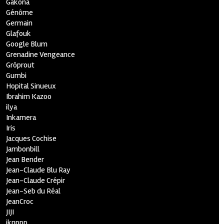
Gakona
Génôme
Germain
Glafouk
Google Blum
Grenadine Vengeance
Grôprout
Gumbi
Hopital Sinueux
Ibrahim Kazoo
ilya
Inkamera
Iris
Jacques Cochise
Jambonbill
Jean Bender
Jean-Claude Blu Ray
Jean-Claude Crépir
Jean-Seb du Réal
JeanCroc
JIJI
jknppp