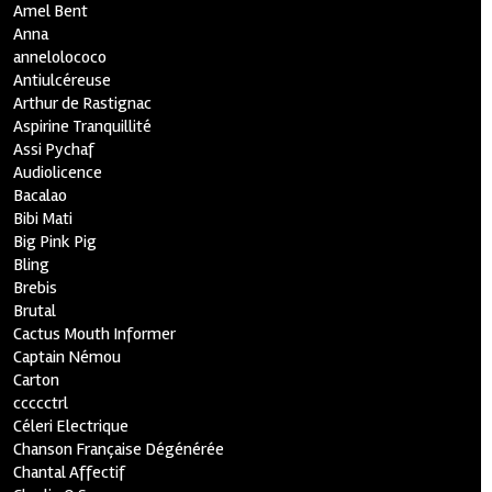
Amel Bent
Anna
annelolococo
Antiulcéreuse
Arthur de Rastignac
Aspirine Tranquillité
Assi Pychaf
Audiolicence
Bacalao
Bibi Mati
Big Pink Pig
Bling
Brebis
Brutal
Cactus Mouth Informer
Captain Némou
Carton
ccccctrl
Céleri Electrique
Chanson Française Dégénérée
Chantal Affectif