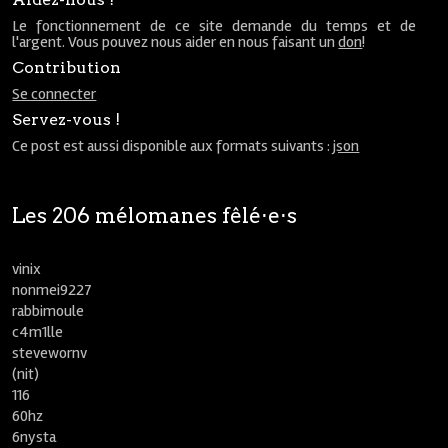
Le fonctionnement de ce site demande du temps et de
l'argent. Vous pouvez nous aider en nous faisant un
don
!
Contribution
Se connecter
Servez-vous !
Ce post est aussi disponible aux formats suivants :
json
Les 206 mélomanes fêlé⋅e⋅s
vinix
nonmei9227
rabbimoule
c4m1lle
stevewornv
(nit)
116
60hz
6nysta