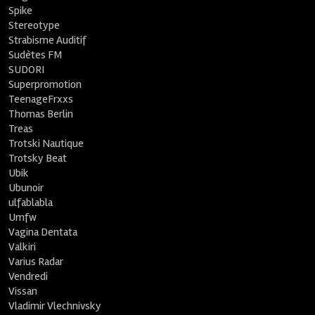
Spike
Stereotype
Strabisme Auditif
Sudètes FM
SUDORI
Superpromotion
TeenageFrxxs
Thomas Berlin
Treas
Trotski Nautique
Trotsky Beat
Ubik
Ubunoir
ulfablabla
Umfw
Vagina Dentata
Valkiri
Varius Radar
Vendredi
Vissan
Vladimir Vlechnivsky