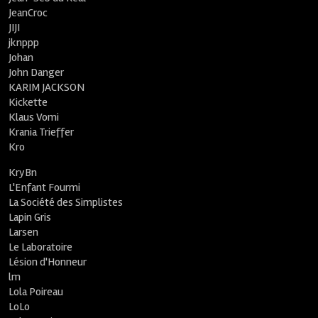
JeanCroc
JIJI
jknppp
Johan
John Danger
KARIM JACKSON
Kickette
Klaus Vomi
Krania Trieffer
Kro
KryBn
L'Enfant Fourmi
La Société des Simplistes
Lapin Gris
Larsen
Le Laboratoire
Lésion d'Honneur
lm
Lola Poireau
LoLo