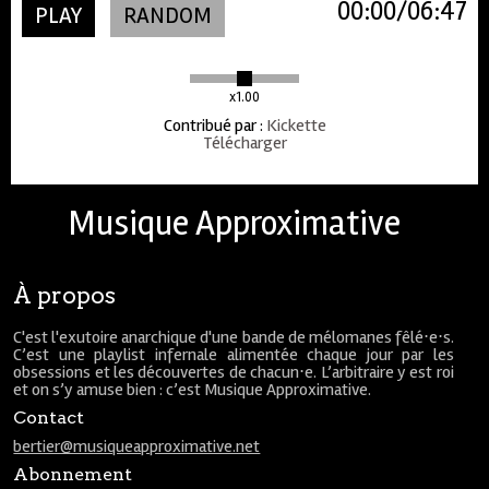
00:00
06:47
PLAY
RANDOM
x1.00
Contribué par
:
Kickette
Télécharger
Musique Approximative
À propos
C'est l'exutoire anarchique d'une bande de mélomanes fêlé⋅e⋅s.
C’est une playlist infernale alimentée chaque jour par les
obsessions et les découvertes de chacun⋅e. L’arbitraire y est roi
et on s’y amuse bien : c’est Musique Approximative.
Contact
bertier@musiqueapproximative.net
Abonnement