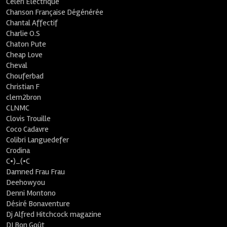
Céleri Electrique
Chanson Française Dégénérée
Chantal Affectif
Charlie O.S
Chaton Pute
Cheap Love
Cheval
Chouferbad
Christian F
clem2bron
CLNMC
Clovis Trouille
Coco Cadavre
Colibri Languedefer
Crodina
C•)_(•C
Damned Frau Frau
Deehowyou
Denni Montono
Désiré Bonaventure
Dj Alfred Hitchcock magazine
DJ Bon Goût