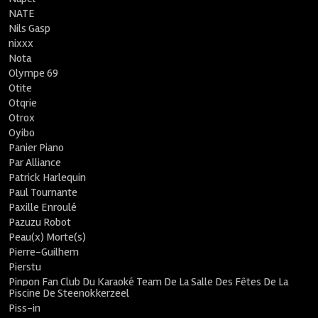
NATE
Nils Gasp
nixxx
Nota
Olympe 69
Otite
Otqrie
Otrox
Oyibo
Panier Piano
Par Alliance
Patrick Harlequin
Paul Tournante
Paxille Enroulé
Pazuzu Robot
Peau(x) Morte(s)
Pierre-Guilhem
Pierstu
Pinpon Fan Club Du Karaoké Team De La Salle Des Fêtes De La
Piscine De Steenokkerzeel
Piss-in