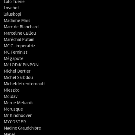
Lolo Tuerie
Lovebot
luluskopi
Madame Mars
Marc de Blanchard
Marceline Caillou
Maréchal Putain
MC C-Imperatriz
MC Feminist
Mégapute
MéLODiK PiNPON
Michel Bertier
Michel Sarbdou
Micheldetrentemoult
Mieszko
Moldav
Morue Mekanik
Morusque
Mr Kindhoover
MYCOSTER
Nadine Graudchibre
Napel