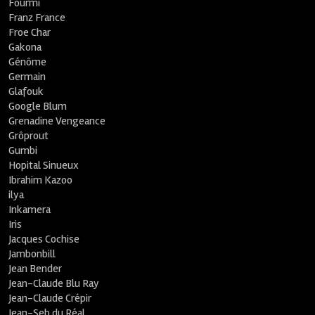
Fourmi
Franz France
Froe Char
Gakona
Génôme
Germain
Glafouk
Google Blum
Grenadine Vengeance
Grôprout
Gumbi
Hopital Sinueux
Ibrahim Kazoo
ilya
Inkamera
Iris
Jacques Cochise
Jambonbill
Jean Bender
Jean-Claude Blu Ray
Jean-Claude Crépir
Jean-Seb du Réal