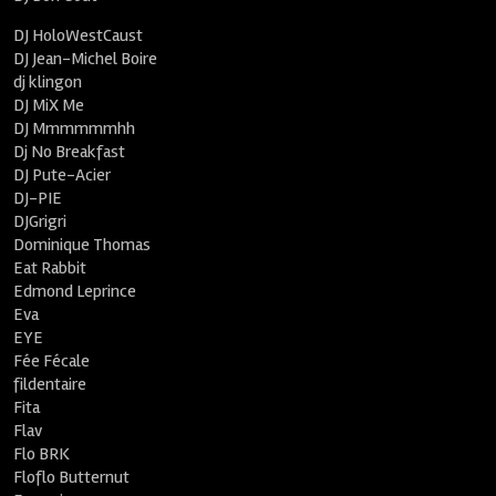
DJ HoloWestCaust
DJ Jean-Michel Boire
dj klingon
DJ MiX Me
DJ Mmmmmmhh
Dj No Breakfast
DJ Pute-Acier
DJ-PIE
DJGrigri
Dominique Thomas
Eat Rabbit
Edmond Leprince
Eva
EYE
Fée Fécale
fildentaire
Fita
Flav
Flo BRK
Floflo Butternut