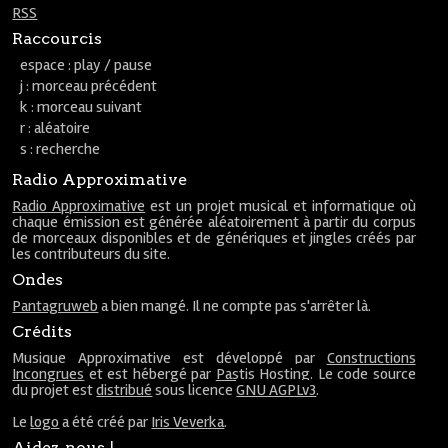
RSS
Raccourcis
espace : play / pause
j : morceau précédent
k : morceau suivant
r : aléatoire
s : recherche
Radio Approximative
Radio Approximative
est un projet musical et informatique où
chaque émission est générée aléatoirement à partir du corpus
de morceaux disponibles et de génériques et jingles créés par
les contributeurs du site.
Ondes
Pantagruweb
a bien mangé. Il ne compte pas s'arrêter là.
Crédits
Musique Approximative est développé par
Constructions
Incongrues
et est hébergé par
Pastis Hosting
. Le code source
du projet est
distribué
sous licence
GNU AGPLv3
.
Le
logo
a été créé par
Iris Veverka
.
Aidez-nous !