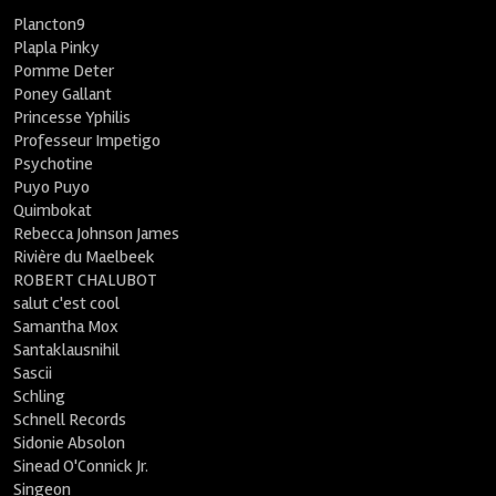
Plancton9
Plapla Pinky
Pomme Deter
Poney Gallant
Princesse Yphilis
Professeur Impetigo
Psychotine
Puyo Puyo
Quimbokat
Rebecca Johnson James
Rivière du Maelbeek
ROBERT CHALUBOT
salut c'est cool
Samantha Mox
Santaklausnihil
Sascii
Schling
Schnell Records
Sidonie Absolon
Sinead O'Connick Jr.
Singeon