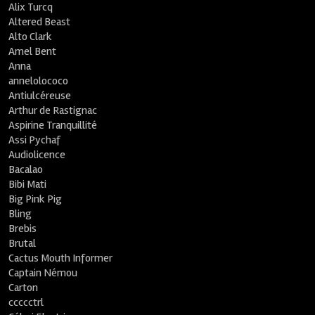
Alix Turcq
Altered Beast
Alto Clark
Amel Bent
Anna
annelolococo
Antiulcéreuse
Arthur de Rastignac
Aspirine Tranquillité
Assi Pychaf
Audiolicence
Bacalao
Bibi Mati
Big Pink Pig
Bling
Brebis
Brutal
Cactus Mouth Informer
Captain Némou
Carton
ccccctrl