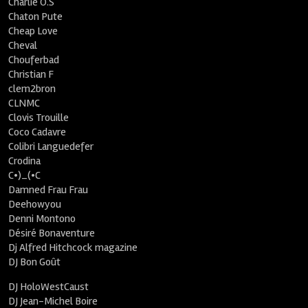
Charlie O.S
Chaton Pute
Cheap Love
Cheval
Chouferbad
Christian F
clem2bron
CLNMC
Clovis Trouille
Coco Cadavre
Colibri Languedefer
Crodina
C•)_(•C
Damned Frau Frau
Deehowyou
Denni Montono
Désiré Bonaventure
Dj Alfred Hitchcock magazine
DJ Bon Goût
DJ HoloWestCaust
DJ Jean-Michel Boire