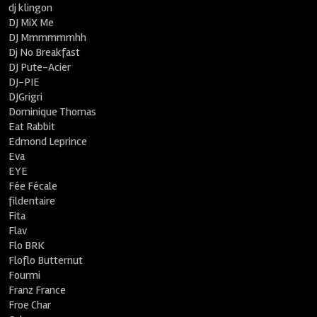
dj klingon
DJ MiX Me
DJ Mmmmmmhh
Dj No Breakfast
DJ Pute-Acier
DJ-PIE
DJGrigri
Dominique Thomas
Eat Rabbit
Edmond Leprince
Eva
EYE
Fée Fécale
fildentaire
Fita
Flav
Flo BRK
Floflo Butternut
Fourmi
Franz France
Froe Char