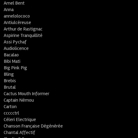
Amel Bent
Anna
annelolococo
Antiulcéreuse
Arthur de Rastignac
Aspirine Tranquillité
Assi Pychaf
Audiolicence
Bacalao
Bibi Mati
Big Pink Pig
Bling
Brebis
Brutal
Cactus Mouth Informer
Captain Némou
Carton
ccccctrl
Céleri Electrique
Chanson Française Dégénérée
Chantal Affectif