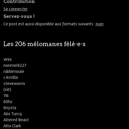
Contribution
Se connecter
Servez-vous !
Ce post est aussi disponible aux formats suivants :
json
Les 206 mélomanes fêlé⋅e⋅s
vinix
nonmei9227
rabbimoule
c4m1lle
stevewornv
(nit)
116
60hz
6nysta
Alix Turcq
Altered Beast
Alto Clark