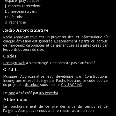
espace : play / pause
j : morceau précédent
k : morceau suivant
r : aléatoire
s : recherche
Radio Approximative
Radio Approximative
est un projet musical et informatique où
chaque émission est générée aléatoirement à partir du corpus
de morceaux disponibles et de génériques et jingles créés par
les contributeurs du site.
Ondes
Pantagruweb
a bien mangé. Il ne compte pas s'arrêter là.
Crédits
Musique Approximative est développé par
Constructions
Incongrues
et est hébergé par
Pastis Hosting
. Le code source
du projet est
distribué
sous licence
GNU AGPLv3
.
Le
logo
a été créé par
Iris Veverka
.
Aidez-nous !
Le fonctionnement de ce site demande du temps et de
l'argent. Vous pouvez nous aider en nous faisant un
don
!