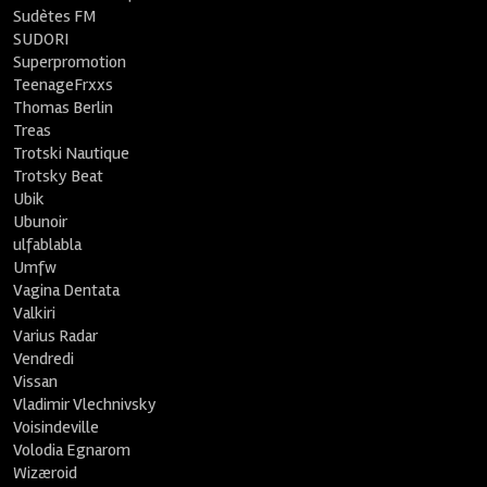
Sudètes FM
SUDORI
Superpromotion
TeenageFrxxs
Thomas Berlin
Treas
Trotski Nautique
Trotsky Beat
Ubik
Ubunoir
ulfablabla
Umfw
Vagina Dentata
Valkiri
Varius Radar
Vendredi
Vissan
Vladimir Vlechnivsky
Voisindeville
Volodia Egnarom
Wizæroid