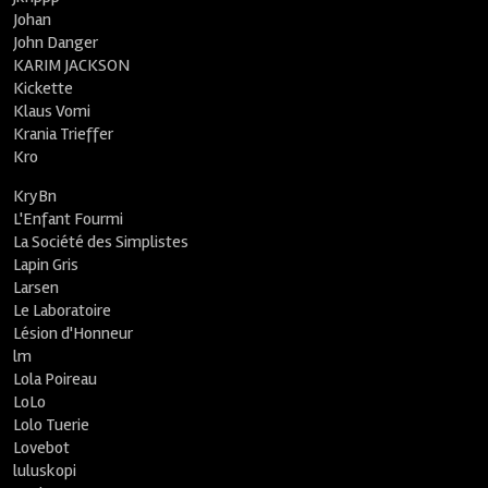
Johan
John Danger
KARIM JACKSON
Kickette
Klaus Vomi
Krania Trieffer
Kro
KryBn
L'Enfant Fourmi
La Société des Simplistes
Lapin Gris
Larsen
Le Laboratoire
Lésion d'Honneur
lm
Lola Poireau
LoLo
Lolo Tuerie
Lovebot
luluskopi