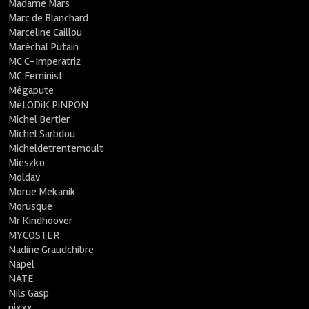
Madame Mars
Marc de Blanchard
Marceline Caillou
Maréchal Putain
MC C-Imperatriz
MC Feminist
Mégapute
MéLODiK PiNPON
Michel Bertier
Michel Sarbdou
Micheldetrentemoult
Mieszko
Moldav
Morue Mekanik
Morusque
Mr Kindhoover
MYCOSTER
Nadine Graudchibre
Napel
NATE
Nils Gasp
nixxx