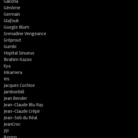
Gakona
Génôme
Germain
Glafouk
Google Blum
Grenadine Vengeance
Grôprout
Gumbi
Hopital Sinueux
Ibrahim Kazoo
ilya
Inkamera
Iris
Jacques Cochise
Jambonbill
Jean Bender
Jean-Claude Blu Ray
Jean-Claude Crépir
Jean-Seb du Réal
JeanCroc
JIJI
jknppp