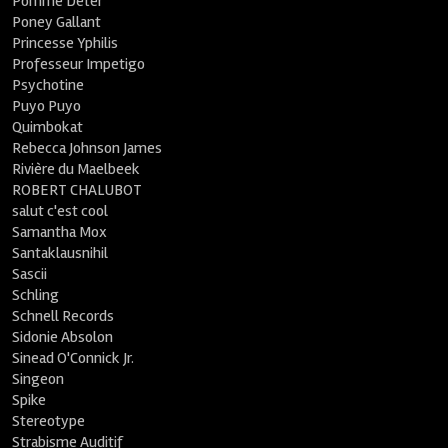
Pomme Deter
Poney Gallant
Princesse Yphilis
Professeur Impetigo
Psychotine
Puyo Puyo
Quimbokat
Rebecca Johnson James
Rivière du Maelbeek
ROBERT CHALUBOT
salut c'est cool
Samantha Mox
Santaklausnihil
Sascii
Schling
Schnell Records
Sidonie Absolon
Sinead O'Connick Jr.
Singeon
Spike
Stereotype
Strabisme Auditif