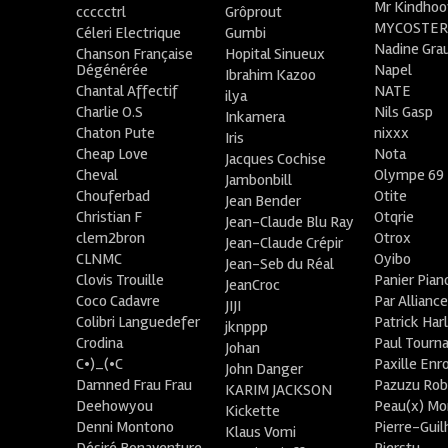
Mr Kindhoo
ccccctrl
Grôprout
MYCOSTE
Céleri Electrique
Gumbi
Nadine Gra
Chanson Française
Hopital Sinueux
Dégénérée
Napel
Ibrahim Kazoo
Chantal Affectif
NATE
ilya
Charlie O.S
Nils Gasp
Inkamera
Chaton Pute
nixxx
Iris
Cheap Love
Nota
Jacques Cochise
Cheval
Olympe 69
Jambonbill
Chouferbad
Otite
Jean Bender
Christian F
Otqrie
Jean-Claude Blu Ray
clem2bron
Otrox
Jean-Claude Crépir
CLNMC
Oyibo
Jean-Seb du Réal
Clovis Trouille
Panier Pian
JeanCroc
Coco Cadavre
Par Allianc
JIJI
Colibri Languedefer
Patrick Har
jknppp
Crodina
Paul Tourn
Johan
C•)_(•C
Paxille Enr
John Danger
Damned Frau Frau
Pazuzu Rob
KARIM JACKSON
Deehowyou
Peau(x) Mo
Kickette
Denni Montono
Pierre-Gui
Klaus Vomi