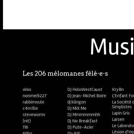
Musi
Les 206 mélomanes fêlé⋅e⋅s
vinix
DJ HoloWestCaust
KryBn
nonmei9227
DJ Jean-Michel Boire
L'Enfant F
rabbimoule
dj klingon
La Société 
Simplistes
c4m1lle
DJ MiX Me
Lapin Gris
stevewornv
DJ Mmmmmmhh
Larsen
(nit)
Dj No Breakfast
Le Laborato
116
DJ Pute-Acier
Lésion d'H
60hz
DJ-PIE