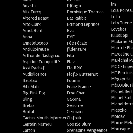
lm
6nysta
DJGrigri
Lola Poirea
Alix Turcq
Dominique Thomas
LoLo
Altered Beast
Eat Rabbit
Lolo Tuerie
Alto Clark
Edmond Leprince
Lovebot
Amel Bent
Eva
luluskopi
Anna
EYE
Madame Ma
annelolococo
Fée Fécale
Marc de Bl
Antiulcéreuse
fildentaire
Marceline C
Arthur de Rastignac
Fita
Maréchal P
Aspirine Tranquillité
Flav
MC C-Imper
Assi Pychaf
Flo BRK
MC Feminis
Audiolicence
Floflo Butternut
Mégapute
Bacalao
Fourmi
MéLODiK 
Bibi Mati
Franz France
Michel Bert
Big Pink Pig
Froe Char
Michel Sar
Bling
Gakona
Micheldetr
Brebis
Génôme
Mieszko
Brutal
Germain
Moldav
Cactus Mouth Informer
Glafouk
Morue Mek
Captain Némou
Google Blum
Morusque
Carton
Grenadine Vengeance