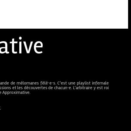
ative
bande de mélomanes fêlé⋅e⋅s. C’est une playlist infernale
sions et les découvertes de chacun⋅e. L’arbitraire y est roi
ue Approximative.
t