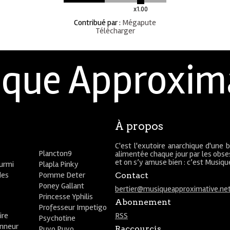
x1.00
Contribué par
:
Mégapute
Télécharger
que Approxim
À propos
C'est l'exutoire anarchique d'une 
Plancton9
alimentée chaque jour par les obses
et on s’y amuse bien : c’est Musiq
ourmi
Plapla Pinky
des
Pomme Deter
Contact
Poney Gallant
bertier@musiqueapproximative.ne
Princesse Yphilis
Abonnement
Professeur Impetigo
ire
RSS
Psychotine
onneur
Puyo Puyo
Raccourcis