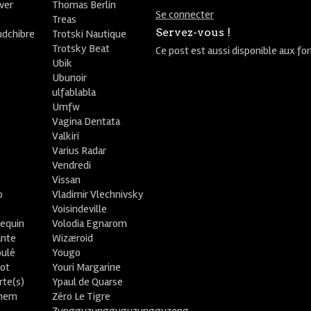
ver
Thomas Berlin
Se connecter
R
Treas
Servez-vous !
udchibre
Trotski Nautique
Trotsky Beat
Ce post est aussi disponible aux fo
Ubik
Ubunoir
ulfablabla
Umfw
Vagina Dentata
Valkiri
Varius Radar
Vendredi
Vissan
o
Vladimir Vlechnivsky
e
Voisindeville
lequin
Volodia Egnarom
ante
Wizæroid
oulé
Yougo
ot
Youri Margarine
rte(s)
Ypaul de Quarse
lhem
Zéro Le Tigre