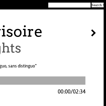
isoire
ghts
uo, sans distinguo"
00:00
02:34