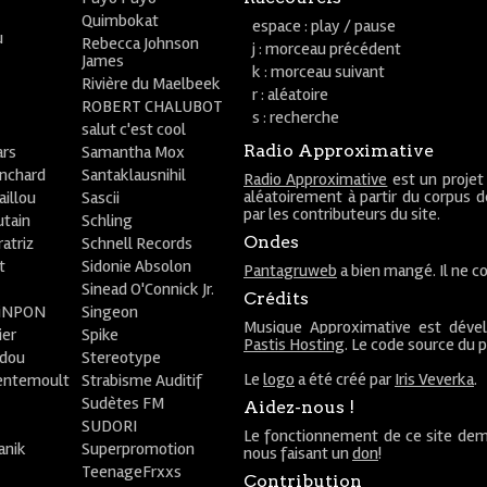
Quimbokat
espace : play / pause
u
Rebecca Johnson
j : morceau précédent
James
k : morceau suivant
Rivière du Maelbeek
r : aléatoire
ROBERT CHALUBOT
s : recherche
salut c'est cool
Radio Approximative
rs
Samantha Mox
anchard
Santaklausnihil
Radio Approximative
est un projet
aléatoirement à partir du corpus 
aillou
Sascii
par les contributeurs du site.
utain
Schling
Ondes
atriz
Schnell Records
t
Sidonie Absolon
Pantagruweb
a bien mangé. Il ne co
Sinead O'Connick Jr.
Crédits
PiNPON
Singeon
Musique Approximative est déve
ier
Spike
Pastis Hosting
. Le code source du 
bdou
Stereotype
Le
logo
a été créé par
Iris Veverka
.
entemoult
Strabisme Auditif
Sudètes FM
Aidez-nous !
SUDORI
Le fonctionnement de ce site dem
anik
Superpromotion
nous faisant un
don
!
TeenageFrxxs
Contribution