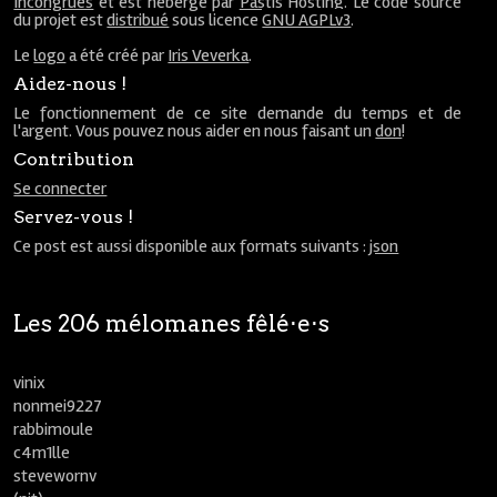
Incongrues
et est hébergé par
Pastis Hosting
. Le code source
du projet est
distribué
sous licence
GNU AGPLv3
.
Le
logo
a été créé par
Iris Veverka
.
Aidez-nous !
Le fonctionnement de ce site demande du temps et de
l'argent. Vous pouvez nous aider en nous faisant un
don
!
Contribution
Se connecter
Servez-vous !
Ce post est aussi disponible aux formats suivants :
json
Les 206 mélomanes fêlé⋅e⋅s
vinix
nonmei9227
rabbimoule
c4m1lle
stevewornv