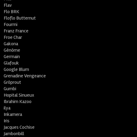
Flav
Flo BRK
Floflo Butternut
Fourmi
Franz France
Froe Char
Gakona
Génôme
Germain
Glafouk
Google Blum
Grenadine Vengeance
Grôprout
Gumbi
Hopital Sinueux
Ibrahim Kazoo
ilya
Inkamera
Iris
Jacques Cochise
Jambonbill