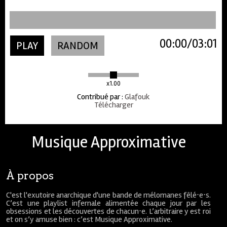
00:00
03:01
PLAY
RANDOM
x1.00
Contribué par
:
Glafouk
Télécharger
Musique Approximative
À propos
C'est l'exutoire anarchique d'une bande de mélomanes fêlé⋅e⋅s.
C’est une playlist infernale alimentée chaque jour par les
obsessions et les découvertes de chacun⋅e. L’arbitraire y est roi
et on s’y amuse bien : c’est Musique Approximative.