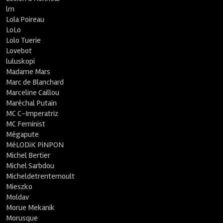
lm
Lola Poireau
LoLo
Lolo Tuerie
Lovebot
luluskopi
Madame Mars
Marc de Blanchard
Marceline Caillou
Maréchal Putain
MC C-Imperatriz
MC Feminist
Mégapute
MéLODiK PiNPON
Michel Bertier
Michel Sarbdou
Micheldetrentemoult
Mieszko
Moldav
Morue Mekanik
Morusque