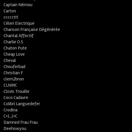
Captain Némou
Carton
ccccctrl
Céleri Electrique
Chanson Française Dégénérée
Chantal Affectif
Charlie O.S
Chaton Pute
Cheap Love
Cheval
Chouferbad
Christian F
clem2bron
CLNMC
Clovis Trouille
Coco Cadavre
Colibri Languedefer
Crodina
C•)_(•C
Damned Frau Frau
Deehowyou