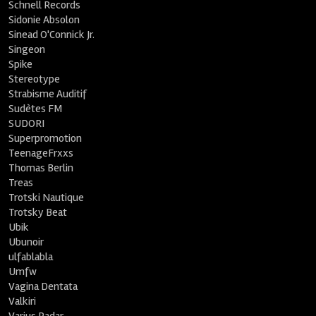
Schnell Records
Sidonie Absolon
Sinead O'Connick Jr.
Singeon
Spike
Stereotype
Strabisme Auditif
Sudètes FM
SUDORI
Superpromotion
TeenageFrxxs
Thomas Berlin
Treas
Trotski Nautique
Trotsky Beat
Ubik
Ubunoir
ulfablabla
Umfw
Vagina Dentata
Valkiri