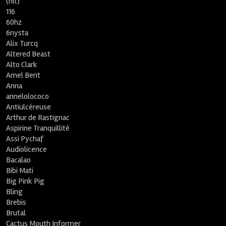
(nit)
116
60hz
6nysta
Alix Turcq
Altered Beast
Alto Clark
Amel Bent
Anna
annelolococo
Antiulcéreuse
Arthur de Rastignac
Aspirine Tranquillité
Assi Pychaf
Audiolicence
Bacalao
Bibi Mati
Big Pink Pig
Bling
Brebis
Brutal
Cactus Mouth Informer