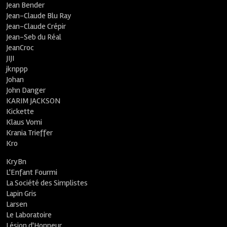
Jean Bender
Jean-Claude Blu Ray
Jean-Claude Crépir
Jean-Seb du Réal
JeanCroc
JIJI
jknppp
Johan
John Danger
KARIM JACKSON
Kickette
Klaus Vomi
Krania Trieffer
Kro
KryBn
L'Enfant Fourmi
La Société des Simplistes
Lapin Gris
Larsen
Le Laboratoire
Lésion d'Honneur