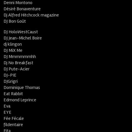
Denni Montono
Désiré Bonaventure
Dj Alfred Hitchcock magazine
DJ Bon Goût
DJ HoloWestCaust
DJ Jean-Michel Boire
dj klingon
DJ MiX Me
DJ Mmmmmmhh
Dj No Breakfast
DJ Pute-Acier
DJ-PIE
DJGrigri
Dominique Thomas
Eat Rabbit
Edmond Leprince
Eva
EYE
Fée Fécale
fildentaire
Fita