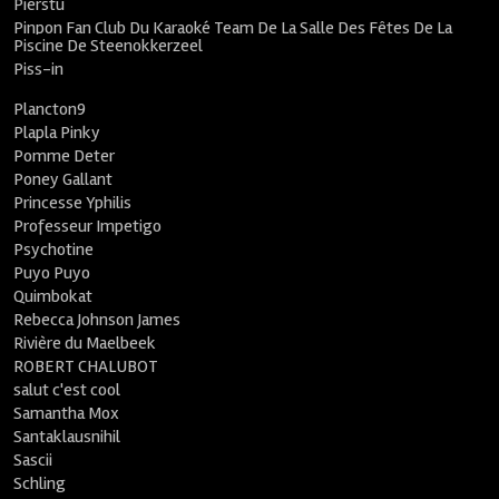
Pierstu
Pinpon Fan Club Du Karaoké Team De La Salle Des Fêtes De La
Piscine De Steenokkerzeel
Piss-in
Plancton9
Plapla Pinky
Pomme Deter
Poney Gallant
Princesse Yphilis
Professeur Impetigo
Psychotine
Puyo Puyo
Quimbokat
Rebecca Johnson James
Rivière du Maelbeek
ROBERT CHALUBOT
salut c'est cool
Samantha Mox
Santaklausnihil
Sascii
Schling