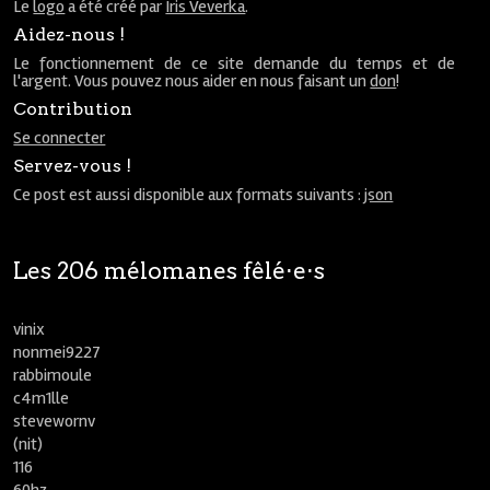
Le
logo
a été créé par
Iris Veverka
.
Aidez-nous !
Le fonctionnement de ce site demande du temps et de
l'argent. Vous pouvez nous aider en nous faisant un
don
!
Contribution
Se connecter
Servez-vous !
Ce post est aussi disponible aux formats suivants :
json
Les 206 mélomanes fêlé⋅e⋅s
vinix
nonmei9227
rabbimoule
c4m1lle
stevewornv
(nit)
116