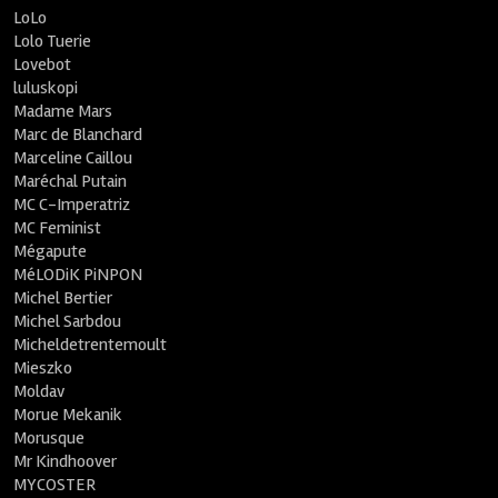
LoLo
Lolo Tuerie
Lovebot
luluskopi
Madame Mars
Marc de Blanchard
Marceline Caillou
Maréchal Putain
MC C-Imperatriz
MC Feminist
Mégapute
MéLODiK PiNPON
Michel Bertier
Michel Sarbdou
Micheldetrentemoult
Mieszko
Moldav
Morue Mekanik
Morusque
Mr Kindhoover
MYCOSTER