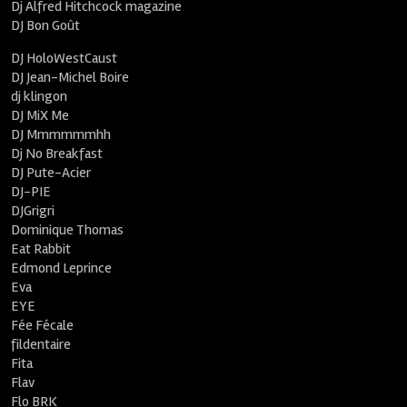
Dj Alfred Hitchcock magazine
DJ Bon Goût
DJ HoloWestCaust
DJ Jean-Michel Boire
dj klingon
DJ MiX Me
DJ Mmmmmmhh
Dj No Breakfast
DJ Pute-Acier
DJ-PIE
DJGrigri
Dominique Thomas
Eat Rabbit
Edmond Leprince
Eva
EYE
Fée Fécale
fildentaire
Fita
Flav
Flo BRK