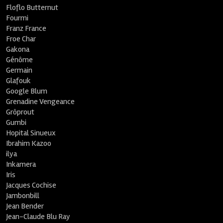
Floflo Butternut
Fourmi
Franz France
Froe Char
Gakona
Génôme
Germain
Glafouk
Google Blum
Grenadine Vengeance
Grôprout
Gumbi
Hopital Sinueux
Ibrahim Kazoo
ilya
Inkamera
Iris
Jacques Cochise
Jambonbill
Jean Bender
Jean-Claude Blu Ray