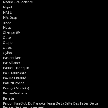
Nadine Graudchibre
Napel
NATE
Nils Gasp
nixxx
Nota
Olympe 69
Otite
Otqrie
Otrox
Oyibo
Panier Piano
Par Alliance
Patrick Harlequin
Paul Tournante
Paxille Enroulé
Pazuzu Robot
Peau(x) Morte(s)
Pierre-Guilhem
Pierstu
Pinpon Fan Club Du Karaoké Team De La Salle Des Fêtes De La
Piscine De Steenokkerzeel