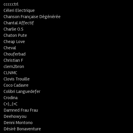
ccccctrl
Céleri Electrique
Chanson Française Dégénérée
Chantal Affectif
Charlie O.S
Chaton Pute
Cheap Love
Cheval
Chouferbad
Christian F
clem2bron
CLNMC
Clovis Trouille
Coco Cadavre
Colibri Languedefer
Crodina
C•)_(•C
Damned Frau Frau
Deehowyou
Denni Montono
Désiré Bonaventure