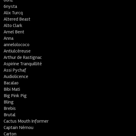
60hz
6nysta
Alix Turcq
Altered Beast
Alto Clark
Amel Bent
Anna
annelolococo
Antiulcéreuse
Arthur de Rastignac
Aspirine Tranquillité
Assi Pychaf
Audiolicence
Bacalao
Bibi Mati
Big Pink Pig
Bling
Brebis
Brutal
Cactus Mouth Informer
Captain Némou
Carton