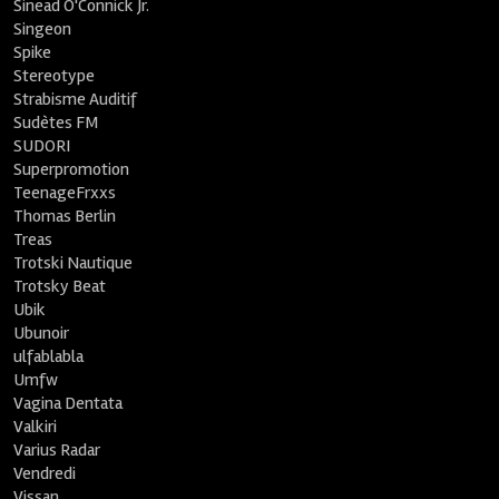
Sinead O'Connick Jr.
Singeon
Spike
Stereotype
Strabisme Auditif
Sudètes FM
SUDORI
Superpromotion
TeenageFrxxs
Thomas Berlin
Treas
Trotski Nautique
Trotsky Beat
Ubik
Ubunoir
ulfablabla
Umfw
Vagina Dentata
Valkiri
Varius Radar
Vendredi
Vissan