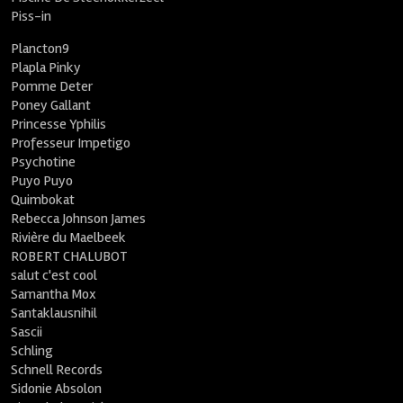
Piss-in
Plancton9
Plapla Pinky
Pomme Deter
Poney Gallant
Princesse Yphilis
Professeur Impetigo
Psychotine
Puyo Puyo
Quimbokat
Rebecca Johnson James
Rivière du Maelbeek
ROBERT CHALUBOT
salut c'est cool
Samantha Mox
Santaklausnihil
Sascii
Schling
Schnell Records
Sidonie Absolon