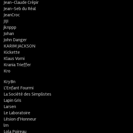
Jean-Claude Crépir
Jean-Seb du Réal
JeanCroc
JIJI
jknppp
Johan
John Danger
KARIM JACKSON
Kickette
Klaus Vomi
Krania Trieffer
Kro
KryBn
L'Enfant Fourmi
La Société des Simplistes
Lapin Gris
Larsen
Le Laboratoire
Lésion d'Honneur
lm
Lola Poireau