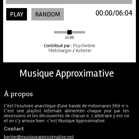
00:00
06:04
PLAY
RANDOM
x1.00
Contribué par
:
Psychotine
Télécharger
/
Acheter
Musique Approximative
À propos
C'est l'exutoire anarchique d'une bande de mélomanes fêlé⋅e⋅s.
C’est une playlist infernale alimentée chaque jour par les
obsessions et les découvertes de chacun⋅e. L’arbitraire y est roi
et on s’y amuse bien : c’est Musique Approximative.
Contact
bertier@musiqueapproximative.net