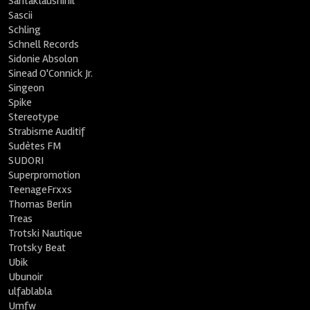
Santaklausnihil
Sascii
Schling
Schnell Records
Sidonie Absolon
Sinead O'Connick Jr.
Singeon
Spike
Stereotype
Strabisme Auditif
Sudètes FM
SUDORI
Superpromotion
TeenageFrxxs
Thomas Berlin
Treas
Trotski Nautique
Trotsky Beat
Ubik
Ubunoir
ulfablabla
Umfw