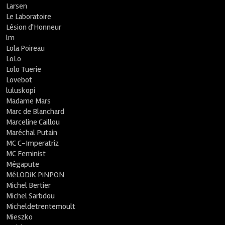
Larsen
Le Laboratoire
Lésion d'Honneur
lm
Lola Poireau
LoLo
Lolo Tuerie
Lovebot
luluskopi
Madame Mars
Marc de Blanchard
Marceline Caillou
Maréchal Putain
MC C-Imperatriz
MC Feminist
Mégapute
MéLODiK PiNPON
Michel Bertier
Michel Sarbdou
Micheldetrentemoult
Mieszko