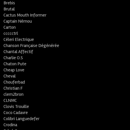
Brebis
Brutal
Cactus Mouth Informer
Captain Némou
Carton
ccccctrl
Céleri Electrique
Chanson Française Dégénérée
Chantal Affectif
Charlie O.S
Chaton Pute
Cheap Love
Cheval
Chouferbad
Christian F
clem2bron
CLNMC
Clovis Trouille
Coco Cadavre
Colibri Languedefer
Crodina