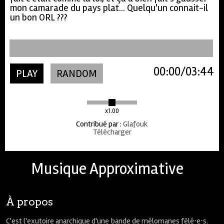
mon camarade du pays plat... Quelqu'un connait-il
un bon ORL ???
00:00
03:44
PLAY
RANDOM
x1.00
Contribué par
:
Glafouk
Télécharger
Musique Approximative
À propos
C'est l'exutoire anarchique d'une bande de mélomanes fêlé⋅e⋅s.