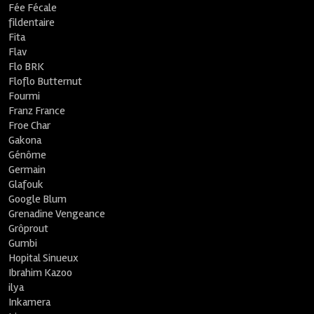
Fée Fécale
fildentaire
Fita
Flav
Flo BRK
Floflo Butternut
Fourmi
Franz France
Froe Char
Gakona
Génôme
Germain
Glafouk
Google Blum
Grenadine Vengeance
Grôprout
Gumbi
Hopital Sinueux
Ibrahim Kazoo
ilya
Inkamera