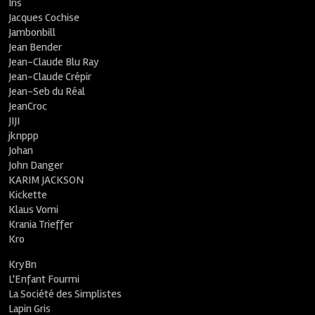
Iris
Jacques Cochise
Jambonbill
Jean Bender
Jean-Claude Blu Ray
Jean-Claude Crépir
Jean-Seb du Réal
JeanCroc
JIJI
jknppp
Johan
John Danger
KARIM JACKSON
Kickette
Klaus Vomi
Krania Trieffer
Kro
KryBn
L'Enfant Fourmi
La Société des Simplistes
Lapin Gris