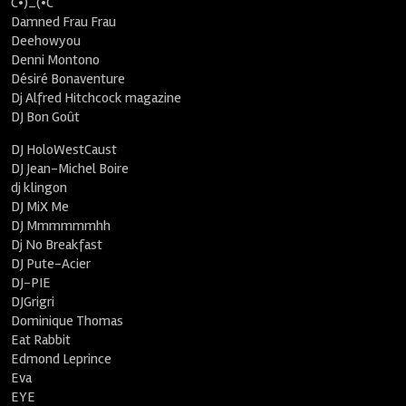
C•)_(•C
Damned Frau Frau
Deehowyou
Denni Montono
Désiré Bonaventure
Dj Alfred Hitchcock magazine
DJ Bon Goût
DJ HoloWestCaust
DJ Jean-Michel Boire
dj klingon
DJ MiX Me
DJ Mmmmmmhh
Dj No Breakfast
DJ Pute-Acier
DJ-PIE
DJGrigri
Dominique Thomas
Eat Rabbit
Edmond Leprince
Eva
EYE