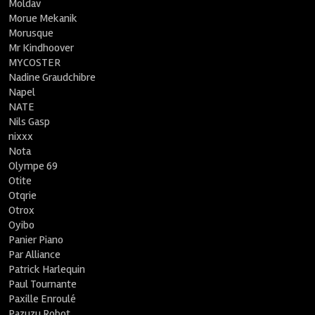
Moldav
Morue Mekanik
Morusque
Mr Kindhoover
MYCOSTER
Nadine Graudchibre
Napel
NATE
Nils Gasp
nixxx
Nota
Olympe 69
Otite
Otqrie
Otrox
Oyibo
Panier Piano
Par Alliance
Patrick Harlequin
Paul Tournante
Paxille Enroulé
Pazuzu Robot