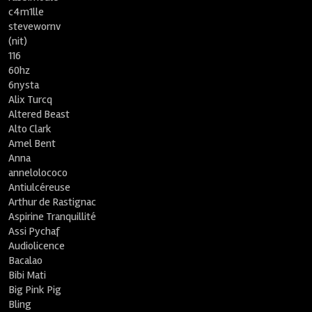
c4m1lle
stevewornv
(nit)
116
60hz
6nysta
Alix Turcq
Altered Beast
Alto Clark
Amel Bent
Anna
annelolococo
Antiulcéreuse
Arthur de Rastignac
Aspirine Tranquillité
Assi Pychaf
Audiolicence
Bacalao
Bibi Mati
Big Pink Pig
Bling