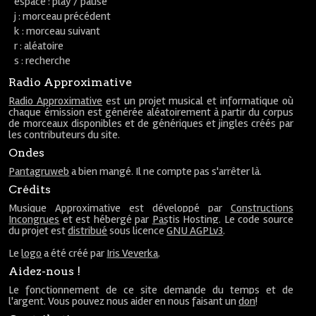
espace : play / pause
j : morceau précédent
k : morceau suivant
r : aléatoire
s : recherche
Radio Approximative
Radio Approximative
est un projet musical et informatique où
chaque émission est générée aléatoirement à partir du corpus
de morceaux disponibles et de génériques et jingles créés par
les contributeurs du site.
Ondes
Pantagruweb
a bien mangé. Il ne compte pas s'arrêter là.
Crédits
Musique Approximative est développé par
Constructions
Incongrues
et est hébergé par
Pastis Hosting
. Le code source
du projet est
distribué
sous licence
GNU AGPLv3
.
Le
logo
a été créé par
Iris Veverka
.
Aidez-nous !
Le fonctionnement de ce site demande du temps et de
l'argent. Vous pouvez nous aider en nous faisant un
don
!