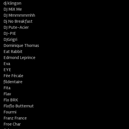
dj klingon
DJ MiX Me
DJ Mmmmmmhh
Dj No Breakfast
DJ Pute-Acier
DJ-PIE
DJGrigri
Dominique Thomas
Eat Rabbit
Edmond Leprince
Eva
EYE
Fée Fécale
fildentaire
Fita
Flav
Flo BRK
Floflo Butternut
Fourmi
Franz France
Froe Char