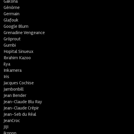
Gakona
Génôme
Germain
Glafouk
Google Blum
Grenadine Vengeance
Grôprout
Gumbi
Hopital Sinueux
Ibrahim Kazoo
ilya
Inkamera
Iris
Jacques Cochise
Jambonbill
Jean Bender
Jean-Claude Blu Ray
Jean-Claude Crépir
Jean-Seb du Réal
JeanCroc
JIJI
jknppp