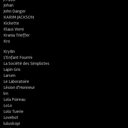
Johan
John Danger
KARIM JACKSON
Kickette
Klaus Vomi
Krania Trieffer
Kro
KryBn
L'Enfant Fourmi
La Société des Simplistes
Lapin Gris
Larsen
Le Laboratoire
Lésion d'Honneur
lm
Lola Poireau
LoLo
Lolo Tuerie
Lovebot
luluskopi