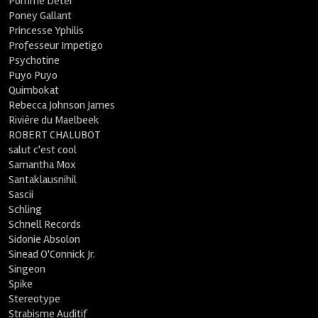
Pomme Deter
Poney Gallant
Princesse Yphilis
Professeur Impetigo
Psychotine
Puyo Puyo
Quimbokat
Rebecca Johnson James
Rivière du Maelbeek
ROBERT CHALUBOT
salut c'est cool
Samantha Mox
Santaklausnihil
Sascii
Schling
Schnell Records
Sidonie Absolon
Sinead O'Connick Jr.
Singeon
Spike
Stereotype
Strabisme Auditif