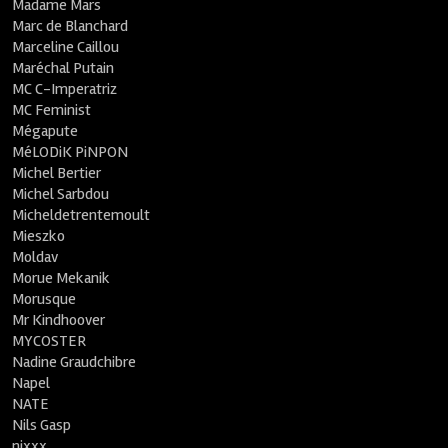
Madame Mars
Marc de Blanchard
Marceline Caillou
Maréchal Putain
MC C-Imperatriz
MC Feminist
Mégapute
MéLODiK PiNPON
Michel Bertier
Michel Sarbdou
Micheldetrentemoult
Mieszko
Moldav
Morue Mekanik
Morusque
Mr Kindhoover
MYCOSTER
Nadine Graudchibre
Napel
NATE
Nils Gasp
nixxx