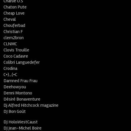
Charlie O.S
Chaton Pute
Cheap Love
Cheval
Chouferbad
Christian F
clem2bron
CLNMC
Clovis Trouille
Coco Cadavre
Colibri Languedefer
Crodina
C•)_(•C
Damned Frau Frau
Deehowyou
Denni Montono
Désiré Bonaventure
Dj Alfred Hitchcock magazine
DJ Bon Goût
DJ HoloWestCaust
DJ Jean-Michel Boire