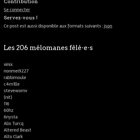
Contribution
Se connecter
Servez-vous !
Ce post est aussi disponible aux formats suivants :
json
Les 206 mélomanes fêlé⋅e⋅s
vinix
nonmei9227
rabbimoule
c4m1lle
stevewornv
(nit)
116
60hz
6nysta
Alix Turcq
Altered Beast
Alto Clark