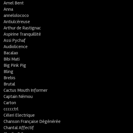
Amel Bent
Anna
annelolococo
Antiulcéreuse
Arthur de Rastignac
Aspirine Tranquillité
Assi Pychaf
Audiolicence
Bacalao
Bibi Mati
Big Pink Pig
Bling
Brebis
Brutal
Cactus Mouth Informer
Captain Némou
Carton
ccccctrl
Céleri Electrique
Chanson Française Dégénérée
Chantal Affectif