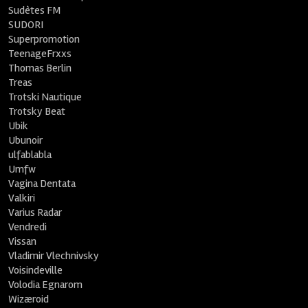
Sudètes FM
SUDORI
Superpromotion
TeenageFrxxs
Thomas Berlin
Treas
Trotski Nautique
Trotsky Beat
Ubik
Ubunoir
ulfablabla
Umfw
Vagina Dentata
Valkiri
Varius Radar
Vendredi
Vissan
Vladimir Vlechnivsky
Voisindeville
Volodia Egnarom
Wizæroid