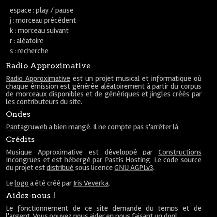
espace : play / pause
j : morceau précédent
k : morceau suivant
r : aléatoire
s : recherche
Radio Approximative
Radio Approximative
est un projet musical et informatique où
chaque émission est générée aléatoirement à partir du corpus
de morceaux disponibles et de génériques et jingles créés par
les contributeurs du site.
Ondes
Pantagruweb
a bien mangé. Il ne compte pas s'arrêter là.
Crédits
Musique Approximative est développé par
Constructions
Incongrues
et est hébergé par
Pastis Hosting
. Le code source
du projet est
distribué
sous licence
GNU AGPLv3
.
Le
logo
a été créé par
Iris Veverka
.
Aidez-nous !
Le fonctionnement de ce site demande du temps et de
l'argent. Vous pouvez nous aider en nous faisant un
don
!