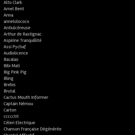
Alto Clark
Amel Bent
Anna
annelolococo
Antiulcéreuse
Arthur de Rastignac
Aspirine Tranquillité
Assi Pychaf
Audiolicence
Bacalao
Bibi Mati
Big Pink Pig
Bling
Brebis
Brutal
Cactus Mouth Informer
Captain Némou
Carton
ccccctrl
Céleri Electrique
Chanson Française Dégénérée