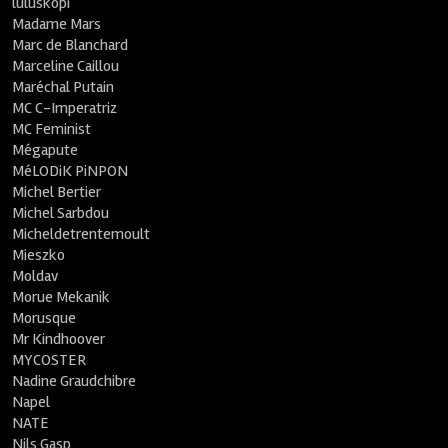
luluskopi
Madame Mars
Marc de Blanchard
Marceline Caillou
Maréchal Putain
MC C-Imperatriz
MC Feminist
Mégapute
MéLODiK PiNPON
Michel Bertier
Michel Sarbdou
Micheldetrentemoult
Mieszko
Moldav
Morue Mekanik
Morusque
Mr Kindhoover
MYCOSTER
Nadine Graudchibre
Napel
NATE
Nils Gasp