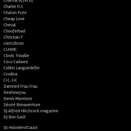
Chantal Affectif
Charlie O.S
Chaton Pute
Cheap Love
Cheval
Chouferbad
Christian F
clem2bron
CLNMC
Clovis Trouille
Coco Cadavre
Colibri Languedefer
Crodina
C•)_(•C
Damned Frau Frau
Deehowyou
Denni Montono
Désiré Bonaventure
Dj Alfred Hitchcock magazine
DJ Bon Goût
DJ HoloWestCaust