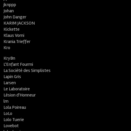
jknppp
Johan
John Danger
KARIM JACKSON
Kickette
Klaus Vomi
Krania Trieffer
Kro
KryBn
L'Enfant Fourmi
La Société des Simplistes
Lapin Gris
Larsen
Le Laboratoire
Lésion d'Honneur
lm
Lola Poireau
LoLo
Lolo Tuerie
Lovebot