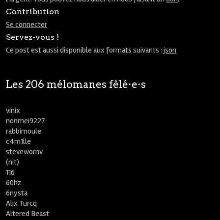
Contribution
Se connecter
Servez-vous !
Ce post est aussi disponible aux formats suivants :
json
Les 206 mélomanes fêlé⋅e⋅s
vinix
nonmei9227
rabbimoule
c4m1lle
stevewornv
(nit)
116
60hz
6nysta
Alix Turcq
Altered Beast