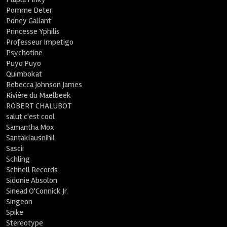
Pomme Deter
Poney Gallant
Princesse Yphilis
Professeur Impetigo
Psychotine
Puyo Puyo
Quimbokat
Rebecca Johnson James
Rivière du Maelbeek
ROBERT CHALUBOT
salut c'est cool
Samantha Mox
Santaklausnihil
Sascii
Schling
Schnell Records
Sidonie Absolon
Sinead O'Connick Jr.
Singeon
Spike
Stereotype