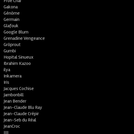
Froe Char
Gakona
Génôme
Germain
Glafouk
Google Blum
Grenadine Vengeance
Grôprout
Gumbi
Hopital Sinueux
Ibrahim Kazoo
ilya
Inkamera
Iris
Jacques Cochise
Jambonbill
Jean Bender
Jean-Claude Blu Ray
Jean-Claude Crépir
Jean-Seb du Réal
JeanCroc
JIJI