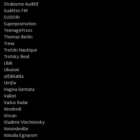
Strabisme Auditif
Sudètes FM
SUDORI
Superpromotion
TeenageFrxxs
Thomas Berlin
Treas
Trotski Nautique
Trotsky Beat
Ubik
Ubunoir
ulfablabla
Umfw
Vagina Dentata
Valkiri
Varius Radar
Vendredi
Vissan
Vladimir Vlechnivsky
Voisindeville
Volodia Egnarom