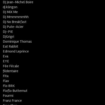
DJ Jean-Michel Boire
dj klingon
DJ MiX Me
DJ Mmmmmmhh
Dj No Breakfast
DJ Pute-Acier
DJ-PIE
DJGrigri
Dominique Thomas
Eat Rabbit
Edmond Leprince
Eva
EYE
Fée Fécale
fildentaire
Fita
Flav
Flo BRK
Floflo Butternut
Fourmi
Franz France