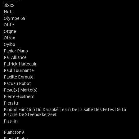
nixxx
Nota
Olympe 69
Otite
Otqrie
Otrox
Oyibo
Panier Piano
Par Alliance
Patrick Harlequin
Paul Tournante
Paxille Enroulé
Pazuzu Robot
Peau(x) Morte(s)
Pierre-Guilhem
Pierstu
Pinpon Fan Club Du Karaoké Team De La Salle Des Fêtes De La
Piscine De Steenokkerzeel
Piss-in
Plancton9
Plapla Pinky