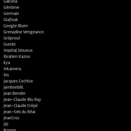
Gakona
Génôme
Germain
Glafouk
Google Blum
Grenadine Vengeance
Grôprout
Gumbi
Hopital Sinueux
Ibrahim Kazoo
ilya
Inkamera
Iris
Jacques Cochise
Jambonbill
Jean Bender
Jean-Claude Blu Ray
Jean-Claude Crépir
Jean-Seb du Réal
JeanCroc
JIJI
jknppp