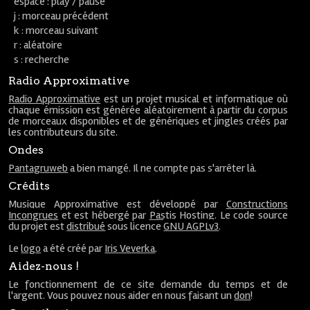
espace : play / pause
j : morceau précédent
k : morceau suivant
r : aléatoire
s : recherche
Radio Approximative
Radio Approximative
est un projet musical et informatique où
chaque émission est générée aléatoirement à partir du corpus
de morceaux disponibles et de génériques et jingles créés par
les contributeurs du site.
Ondes
Pantagruweb
a bien mangé. Il ne compte pas s'arrêter là.
Crédits
Musique Approximative est développé par
Constructions
Incongrues
et est hébergé par
Pastis Hosting
. Le code source
du projet est
distribué
sous licence
GNU AGPLv3
.
Le
logo
a été créé par
Iris Veverka
.
Aidez-nous !
Le fonctionnement de ce site demande du temps et de
l'argent. Vous pouvez nous aider en nous faisant un
don
!