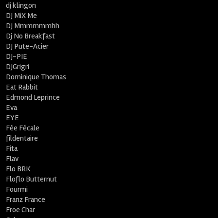
dj klingon
DJ MiX Me
DJ Mmmmmmhh
Dj No Breakfast
DJ Pute-Acier
DJ-PIE
DJGrigri
Dominique Thomas
Eat Rabbit
Edmond Leprince
Eva
EYE
Fée Fécale
fildentaire
Fita
Flav
Flo BRK
Floflo Butternut
Fourmi
Franz France
Froe Char