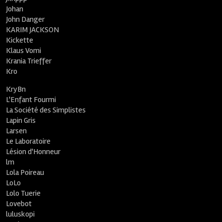
Johan
John Danger
KARIM JACKSON
Kickette
Klaus Vomi
Krania Trieffer
Kro
KryBn
L'Enfant Fourmi
La Société des Simplistes
Lapin Gris
Larsen
Le Laboratoire
Lésion d'Honneur
lm
Lola Poireau
LoLo
Lolo Tuerie
Lovebot
luluskopi