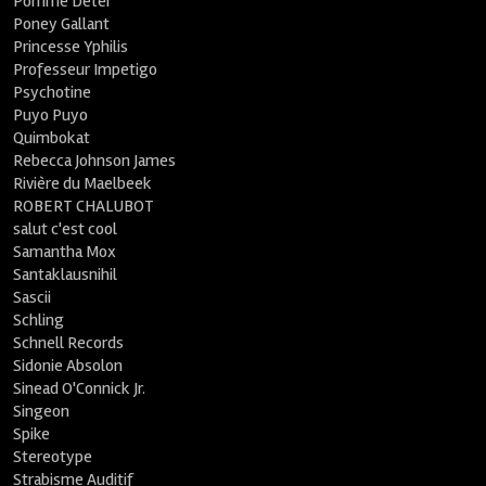
Pomme Deter
Poney Gallant
Princesse Yphilis
Professeur Impetigo
Psychotine
Puyo Puyo
Quimbokat
Rebecca Johnson James
Rivière du Maelbeek
ROBERT CHALUBOT
salut c'est cool
Samantha Mox
Santaklausnihil
Sascii
Schling
Schnell Records
Sidonie Absolon
Sinead O'Connick Jr.
Singeon
Spike
Stereotype
Strabisme Auditif