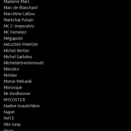
Madame Mars
Marc de Blanchard
Marceline Caillou
Maréchal Putain
MC C-Imperatriz
MC Feminist
Mégapute
MéLODiK PiNPON
Michel Bertier
Michel Sarbdou
Micheldetrentemoult
Mieszko
Moldav
Morue Mekanik
Morusque
Mr Kindhoover
MYCOSTER
Nadine Graudchibre
Napel
NATE
Nils Gasp
nixxx