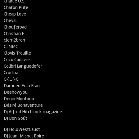
Charlie O.S
Chaton Pute
Cheap Love
Cheval
Chouferbad
Christian F
clem2bron
CLNMC
Clovis Trouille
Coco Cadavre
Colibri Languedefer
Crodina
C•)_(•C
Damned Frau Frau
Deehowyou
Denni Montono
Désiré Bonaventure
Dj Alfred Hitchcock magazine
DJ Bon Goût
DJ HoloWestCaust
DJ Jean-Michel Boire