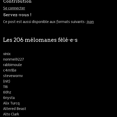
Contribution
Se connecter
Servez-vous !
Ce post est aussi disponible aux formats suivants :
json
Les 206 mélomanes fêlé⋅e⋅s
vinix
nonmei9227
rabbimoule
c4m1lle
stevewornv
(nit)
116
60hz
6nysta
Alix Turcq
Altered Beast
Alto Clark