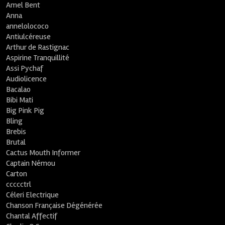
Amel Bent
Anna
annelolococo
Antiulcéreuse
Arthur de Rastignac
Aspirine Tranquillité
Assi Pychaf
Audiolicence
Bacalao
Bibi Mati
Big Pink Pig
Bling
Brebis
Brutal
Cactus Mouth Informer
Captain Némou
Carton
ccccctrl
Céleri Electrique
Chanson Française Dégénérée
Chantal Affectif