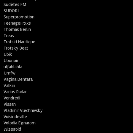
Sudètes FM
SUDORI
Superpromotion
TeenageFrxxs
Thomas Berlin
Treas
Trotski Nautique
Trotsky Beat
Ubik
Ubunoir
ulfablabla
Umfw
Vagina Dentata
Valkiri
Varius Radar
Vendredi
Vissan
Vladimir Vlechnivsky
Voisindeville
Volodia Egnarom
Wizæroid