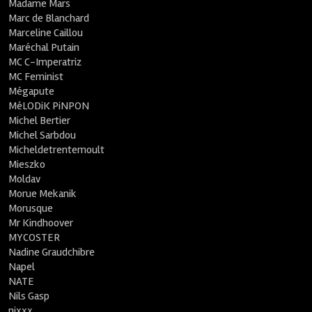
Madame Mars
Marc de Blanchard
Marceline Caillou
Maréchal Putain
MC C-Imperatriz
MC Feminist
Mégapute
MéLODiK PiNPON
Michel Bertier
Michel Sarbdou
Micheldetrentemoult
Mieszko
Moldav
Morue Mekanik
Morusque
Mr Kindhoover
MYCOSTER
Nadine Graudchibre
Napel
NATE
Nils Gasp
nixxx