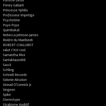
Pomme Deter
Poney Gallant
Princesse Yphilis
Professeur Impetigo
Psychotine
Puyo Puyo
Quimbokat
Rebecca Johnson James
Rivière du Maelbeek
ROBERT CHALUBOT
salut c'est cool
Samantha Mox
Santaklausnihil
Sascii
Schling
Schnell Records
Sidonie Absolon
Sinead O'Connick Jr.
Singeon
Spike
Stereotype
Strabisme Auditif