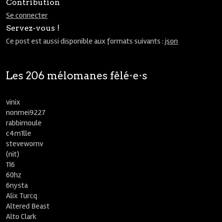
Contribution
Se connecter
Servez-vous !
Ce post est aussi disponible aux formats suivants :
json
Les 206 mélomanes fêlé⋅e⋅s
vinix
nonmei9227
rabbimoule
c4m1lle
stevewornv
(nit)
116
60hz
6nysta
Alix Turcq
Altered Beast
Alto Clark