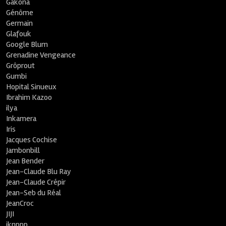
Gakona
Génôme
Germain
Glafouk
Google Blum
Grenadine Vengeance
Grôprout
Gumbi
Hopital Sinueux
Ibrahim Kazoo
ilya
Inkamera
Iris
Jacques Cochise
Jambonbill
Jean Bender
Jean-Claude Blu Ray
Jean-Claude Crépir
Jean-Seb du Réal
JeanCroc
JIJI
jknppp