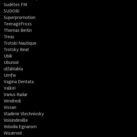
Sudètes FM
SUDORI
Superpromotion
TeenageFrxxs
Thomas Berlin
Treas
Trotski Nautique
Trotsky Beat
Ubik
Ubunoir
ulfablabla
Umfw
Vagina Dentata
Valkiri
Varius Radar
Vendredi
Vissan
Vladimir Vlechnivsky
Voisindeville
Volodia Egnarom
Wizæroid