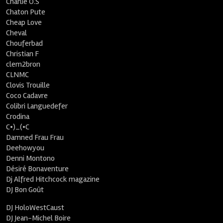
Charlie O.S
Chaton Pute
Cheap Love
Cheval
Chouferbad
Christian F
clem2bron
CLNMC
Clovis Trouille
Coco Cadavre
Colibri Languedefer
Crodina
C•)_(•C
Damned Frau Frau
Deehowyou
Denni Montono
Désiré Bonaventure
Dj Alfred Hitchcock magazine
DJ Bon Goût
DJ HoloWestCaust
DJ Jean-Michel Boire