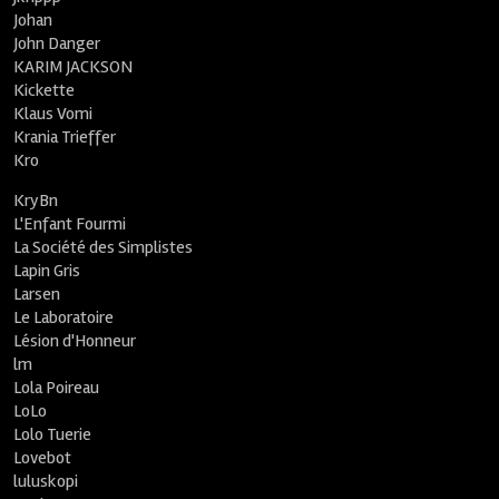
Johan
John Danger
KARIM JACKSON
Kickette
Klaus Vomi
Krania Trieffer
Kro
KryBn
L'Enfant Fourmi
La Société des Simplistes
Lapin Gris
Larsen
Le Laboratoire
Lésion d'Honneur
lm
Lola Poireau
LoLo
Lolo Tuerie
Lovebot
luluskopi