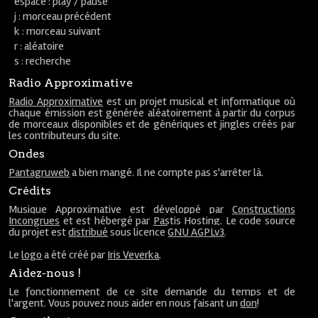
espace : play / pause
j : morceau précédent
k : morceau suivant
r : aléatoire
s : recherche
Radio Approximative
Radio Approximative
est un projet musical et informatique où
chaque émission est générée aléatoirement à partir du corpus
de morceaux disponibles et de génériques et jingles créés par
les contributeurs du site.
Ondes
Pantagruweb
a bien mangé. Il ne compte pas s'arrêter là.
Crédits
Musique Approximative est développé par
Constructions
Incongrues
et est hébergé par
Pastis Hosting
. Le code source
du projet est
distribué
sous licence
GNU AGPLv3
.
Le
logo
a été créé par
Iris Veverka
.
Aidez-nous !
Le fonctionnement de ce site demande du temps et de
l'argent. Vous pouvez nous aider en nous faisant un
don
!