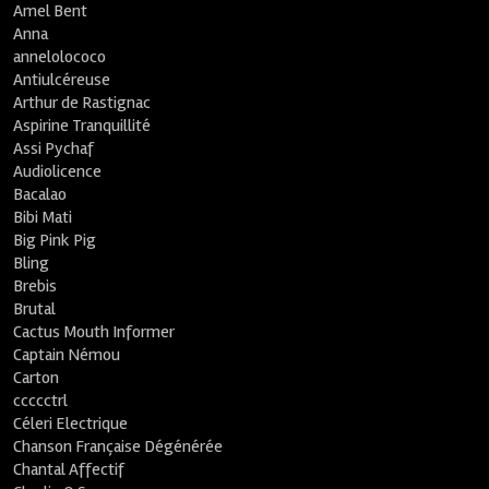
Amel Bent
Anna
annelolococo
Antiulcéreuse
Arthur de Rastignac
Aspirine Tranquillité
Assi Pychaf
Audiolicence
Bacalao
Bibi Mati
Big Pink Pig
Bling
Brebis
Brutal
Cactus Mouth Informer
Captain Némou
Carton
ccccctrl
Céleri Electrique
Chanson Française Dégénérée
Chantal Affectif