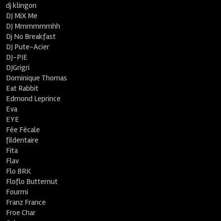
dj klingon
DJ MiX Me
DJ Mmmmmmhh
Dj No Breakfast
DJ Pute-Acier
DJ-PIE
DJGrigri
Dominique Thomas
Eat Rabbit
Edmond Leprince
Eva
EYE
Fée Fécale
fildentaire
Fita
Flav
Flo BRK
Floflo Butternut
Fourmi
Franz France
Froe Char