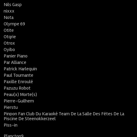
Nils Gasp
nixxx
Nota
Olympe 69
Otite
Otqrie
Otrox
Oyibo
Panier Piano
Par Alliance
Patrick Harlequin
Paul Tournante
Paxille Enroulé
Pazuzu Robot
Peau(x) Morte(s)
Pierre-Guilhem
Pierstu
Pinpon Fan Club Du Karaoké Team De La Salle Des Fêtes De La
Piscine De Steenokkerzeel
Piss-in
Plancton9