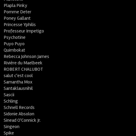
Plapla Pinky
Pomme Deter
Poney Gallant
Princesse Yphilis
Professeur Impetigo
Psychotine
Puyo Puyo
Quimbokat
Rebecca Johnson James
Rivière du Maelbeek
ROBERT CHALUBOT
salut c'est cool
Samantha Mox
Santaklausnihil
Sascii
Schling
Schnell Records
Sidonie Absolon
Sinead O'Connick Jr.
Singeon
Spike