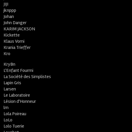
JIJI
jknppp
Johan
John Danger
KARIM JACKSON
Kickette
Klaus Vomi
Krania Trieffer
Kro
KryBn
L'Enfant Fourmi
La Société des Simplistes
Lapin Gris
Larsen
Le Laboratoire
Lésion d'Honneur
lm
Lola Poireau
LoLo
Lolo Tuerie