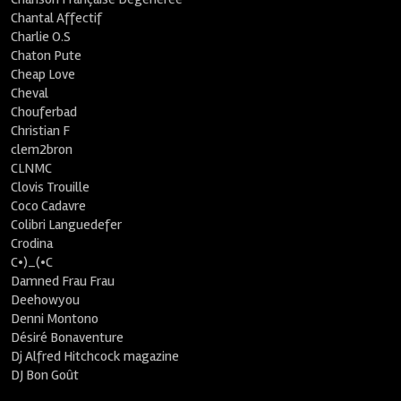
Chantal Affectif
Charlie O.S
Chaton Pute
Cheap Love
Cheval
Chouferbad
Christian F
clem2bron
CLNMC
Clovis Trouille
Coco Cadavre
Colibri Languedefer
Crodina
C•)_(•C
Damned Frau Frau
Deehowyou
Denni Montono
Désiré Bonaventure
Dj Alfred Hitchcock magazine
DJ Bon Goût