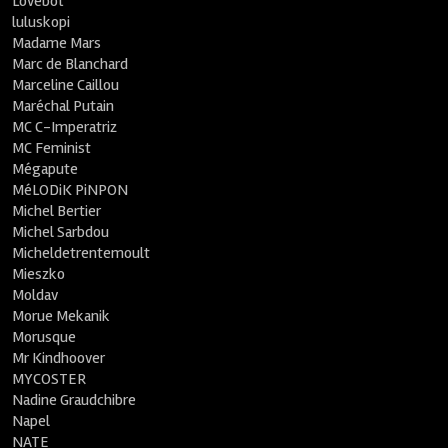
Lovebot
luluskopi
Madame Mars
Marc de Blanchard
Marceline Caillou
Maréchal Putain
MC C-Imperatriz
MC Feminist
Mégapute
MéLODiK PiNPON
Michel Bertier
Michel Sarbdou
Micheldetrentemoult
Mieszko
Moldav
Morue Mekanik
Morusque
Mr Kindhoover
MYCOSTER
Nadine Graudchibre
Napel
NATE