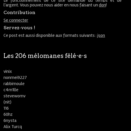
Le fonctionnement de ce site demande du temps et de
l'argent. Vous pouvez nous aider en nous faisant un
don
!
Contribution
Se connecter
Servez-vous !
Ce post est aussi disponible aux formats suivants :
json
Les 206 mélomanes fêlé⋅e⋅s
vinix
nonmei9227
rabbimoule
c4m1lle
stevewornv
(nit)
116
60hz
6nysta
Alix Turcq