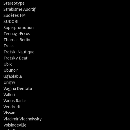
Stereotype
Strabisme Auditif
Sudètes FM
SUDORI
Superpromotion
TeenageFrxxs
Thomas Berlin
Treas
Trotski Nautique
Trotsky Beat
Ubik
Ubunoir
ulfablabla
Umfw
Vagina Dentata
Valkiri
Varius Radar
Vendredi
Vissan
Vladimir Vlechnivsky
Voisindeville