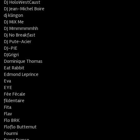
DJ HoloWestCaust
DJ Jean-Michel Boire
dj klingon
DJ MiX Me
DJ Mmmmmmhh
Dj No Breakfast
DJ Pute-Acier
DJ-PIE
DJGrigri
Dominique Thomas
Eat Rabbit
Edmond Leprince
Eva
EYE
Fée Fécale
fildentaire
Fita
Flav
Flo BRK
Floflo Butternut
Fourmi