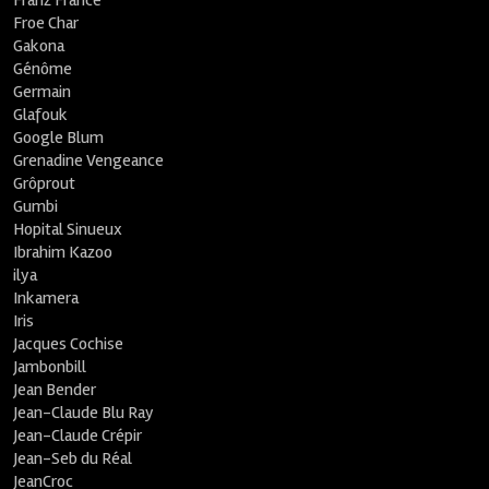
Franz France
Froe Char
Gakona
Génôme
Germain
Glafouk
Google Blum
Grenadine Vengeance
Grôprout
Gumbi
Hopital Sinueux
Ibrahim Kazoo
ilya
Inkamera
Iris
Jacques Cochise
Jambonbill
Jean Bender
Jean-Claude Blu Ray
Jean-Claude Crépir
Jean-Seb du Réal
JeanCroc