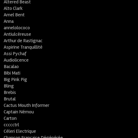
Altered Beast
Alto Clark
Amel Bent
Anna
annelolococo
Antiulcéreuse
Arthur de Rastignac
Aspirine Tranquillité
Assi Pychaf
Audiolicence
Bacalao
Bibi Mati
Big Pink Pig
Bling
Brebis
Brutal
Cactus Mouth Informer
Captain Némou
Carton
ccccctrl
Céleri Electrique
Chanson Française Dégénérée