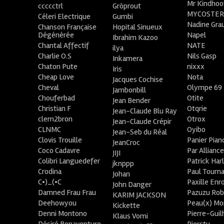
Mr Kindhoo
ccccctrl
Grôprout
MYCOSTE
Céleri Electrique
Gumbi
Nadine Gra
Chanson Française
Hopital Sinueux
Dégénérée
Napel
Ibrahim Kazoo
Chantal Affectif
NATE
ilya
Charlie O.S
Nils Gasp
Inkamera
Chaton Pute
nixxx
Iris
Cheap Love
Nota
Jacques Cochise
Cheval
Olympe 69
Jambonbill
Chouferbad
Otite
Jean Bender
Christian F
Otqrie
Jean-Claude Blu Ray
clem2bron
Otrox
Jean-Claude Crépir
CLNMC
Oyibo
Jean-Seb du Réal
Clovis Trouille
Panier Pian
JeanCroc
Coco Cadavre
Par Allianc
JIJI
Colibri Languedefer
Patrick Har
jknppp
Crodina
Paul Tourn
Johan
C•)_(•C
Paxille Enr
John Danger
Damned Frau Frau
Pazuzu Rob
KARIM JACKSON
Deehowyou
Peau(x) Mo
Kickette
Denni Montono
Pierre-Gui
Klaus Vomi