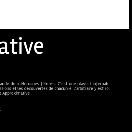
ative
bande de mélomanes fêlé⋅e⋅s. C’est une playlist infernale
sions et les découvertes de chacun⋅e. L’arbitraire y est roi
ue Approximative.
t