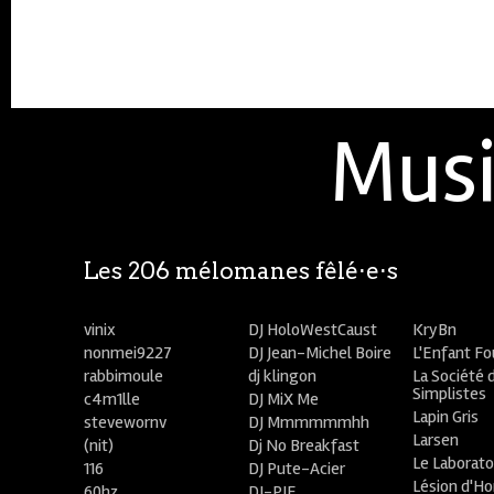
Musi
Les 206 mélomanes fêlé⋅e⋅s
vinix
DJ HoloWestCaust
KryBn
nonmei9227
DJ Jean-Michel Boire
L'Enfant F
rabbimoule
dj klingon
La Société 
Simplistes
c4m1lle
DJ MiX Me
Lapin Gris
stevewornv
DJ Mmmmmmhh
Larsen
(nit)
Dj No Breakfast
Le Laborato
116
DJ Pute-Acier
Lésion d'H
60hz
DJ-PIE