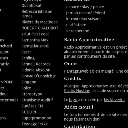
Quimbokat
espace : play / pause
u
Rebecca Johnson
j : morceau précédent
James
k : morceau suivant
Rivière du Maelbeek
r : aléatoire
ROBERT CHALUBOT
s : recherche
salut c'est cool
Radio Approximative
rs
Samantha Mox
anchard
Santaklausnihil
Radio Approximative
est un projet
aléatoirement à partir du corpus 
aillou
Sascii
par les contributeurs du site.
utain
Schling
Ondes
atriz
Schnell Records
t
Sidonie Absolon
Pantagruweb
a bien mangé. Il ne co
Sinead O'Connick Jr.
Crédits
PiNPON
Singeon
Musique Approximative est déve
ier
Spike
Pastis Hosting
. Le code source du 
bdou
Stereotype
Le
logo
a été créé par
Iris Veverka
.
entemoult
Strabisme Auditif
Sudètes FM
Aidez-nous !
SUDORI
Le fonctionnement de ce site dem
anik
Superpromotion
nous faisant un
don
!
TeenageFrxxs
Contribution