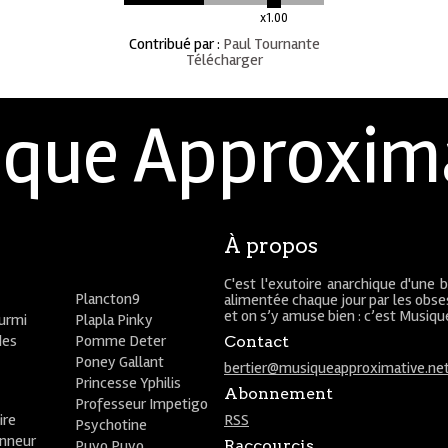
x1.00
Contribué par
:
Paul Tournante
Télécharger
que Approxim
À propos
C'est l'exutoire anarchique d'une 
Plancton9
alimentée chaque jour par les obses
et on s’y amuse bien : c’est Musiq
ourmi
Plapla Pinky
des
Pomme Deter
Contact
Poney Gallant
bertier@musiqueapproximative.ne
Princesse Yphilis
Abonnement
Professeur Impetigo
ire
RSS
Psychotine
onneur
Puyo Puyo
Raccourcis