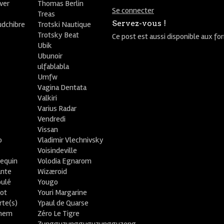
ver
Thomas Berlin
Se connecter
R
Treas
Servez-vous !
udchibre
Trotski Nautique
Trotsky Beat
Ce post est aussi disponible aux fo
Ubik
Ubunoir
ulfablabla
Umfw
Vagina Dentata
Valkiri
Varius Radar
Vendredi
Vissan
o
Vladimir Vlechnivsky
e
Voisindeville
lequin
Volodia Egnarom
ante
Wizæroid
oulé
Yougo
ot
Youri Margarine
rte(s)
Ypaul de Quarse
lhem
Zéro Le Tigre