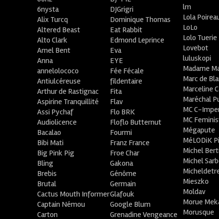
lm
6nysta
DJGrigri
Lola Poirea
Alix Turcq
Dominique Thomas
LoLo
Altered Beast
Eat Rabbit
Lolo Tuerie
Alto Clark
Edmond Leprince
Lovebot
Amel Bent
Eva
luluskopi
Anna
EYE
Madame Ma
annelolococo
Fée Fécale
Marc de Bl
Antiulcéreuse
fildentaire
Marceline C
Arthur de Rastignac
Fita
Maréchal P
Aspirine Tranquillité
Flav
MC C-Imper
Assi Pychaf
Flo BRK
MC Feminis
Audiolicence
Floflo Butternut
Mégapute
Bacalao
Fourmi
MéLODiK 
Bibi Mati
Franz France
Michel Bert
Big Pink Pig
Froe Char
Michel Sar
Bling
Gakona
Micheldetr
Brebis
Génôme
Mieszko
Brutal
Germain
Moldav
Cactus Mouth Informer
Glafouk
Morue Mek
Captain Némou
Google Blum
Morusque
Carton
Grenadine Vengeance