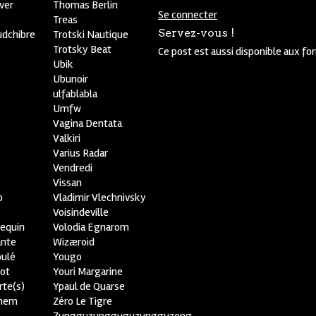
ver
Thomas Berlin
Se connecter
R
Treas
Servez-vous !
udchibre
Trotski Nautique
Trotsky Beat
Ce post est aussi disponible aux fo
Ubik
Ubunoir
ulfablabla
Umfw
Vagina Dentata
Valkiri
Varius Radar
Vendredi
Vissan
o
Vladimir Vlechnivsky
e
Voisindeville
lequin
Volodia Egnarom
ante
Wizæroid
oulé
Yougo
ot
Youri Margarine
rte(s)
Ypaul de Quarse
lhem
Zéro Le Tigre