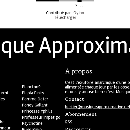
x1.00
Contribué par
:
Oyibo
Télécharger
que Approxim
À propos
C'est l'exutoire anarchique d'une 
Plancton9
alimentée chaque jour par les obses
et on s’y amuse bien : c’est Musiq
ourmi
Plapla Pinky
des
Pomme Deter
Contact
Poney Gallant
bertier@musiqueapproximative.ne
Princesse Yphilis
Abonnement
Professeur Impetigo
ire
RSS
Psychotine
onneur
Puyo Puyo
Raccourcis