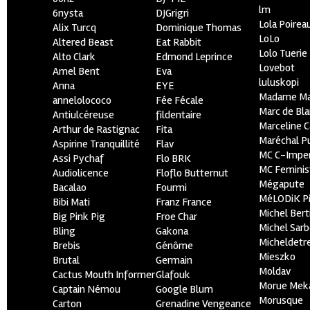
lm
6nysta
DJGrigri
Lola Poirea
Alix Turcq
Dominique Thomas
LoLo
Altered Beast
Eat Rabbit
Lolo Tuerie
Alto Clark
Edmond Leprince
Lovebot
Amel Bent
Eva
luluskopi
Anna
EYE
Madame Ma
annelolococo
Fée Fécale
Marc de Bl
Antiulcéreuse
fildentaire
Marceline C
Arthur de Rastignac
Fita
Maréchal P
Aspirine Tranquillité
Flav
MC C-Imper
Assi Pychaf
Flo BRK
MC Feminis
Audiolicence
Floflo Butternut
Mégapute
Bacalao
Fourmi
MéLODiK 
Bibi Mati
Franz France
Michel Bert
Big Pink Pig
Froe Char
Michel Sar
Bling
Gakona
Micheldetr
Brebis
Génôme
Mieszko
Brutal
Germain
Moldav
Cactus Mouth Informer
Glafouk
Morue Mek
Captain Némou
Google Blum
Morusque
Carton
Grenadine Vengeance