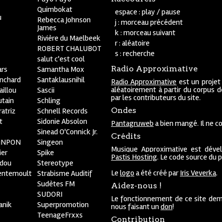
Quimbokat
espace : play / pause
u
Rebecca Johnson
j : morceau précédent
James
k : morceau suivant
Rivière du Maelbeek
r : aléatoire
ROBERT CHALUBOT
s : recherche
salut c'est cool
Radio Approximative
rs
Samantha Mox
anchard
Santaklausnihil
Radio Approximative
est un projet
aléatoirement à partir du corpus 
aillou
Sascii
par les contributeurs du site.
utain
Schling
Ondes
atriz
Schnell Records
t
Sidonie Absolon
Pantagruweb
a bien mangé. Il ne co
Sinead O'Connick Jr.
Crédits
PiNPON
Singeon
Musique Approximative est déve
ier
Spike
Pastis Hosting
. Le code source du 
bdou
Stereotype
Le
logo
a été créé par
Iris Veverka
.
entemoult
Strabisme Auditif
Sudètes FM
Aidez-nous !
SUDORI
Le fonctionnement de ce site dem
anik
Superpromotion
nous faisant un
don
!
TeenageFrxxs
Contribution