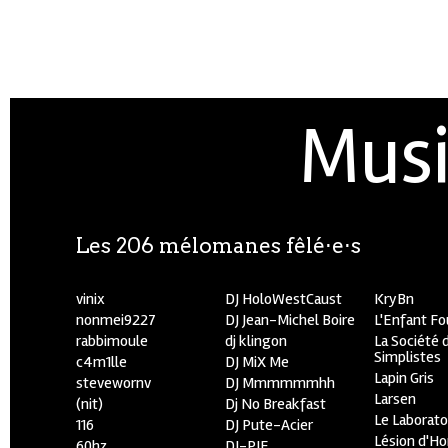
Musi
Les 206 mélomanes fêlé⋅e⋅s
vinix
DJ HoloWestCaust
KryBn
nonmei9227
DJ Jean-Michel Boire
L'Enfant F
rabbimoule
dj klingon
La Société 
Simplistes
c4m1lle
DJ MiX Me
Lapin Gris
stevewornv
DJ Mmmmmmhh
Larsen
(nit)
Dj No Breakfast
Le Laborato
116
DJ Pute-Acier
Lésion d'H
60hz
DJ-PIE