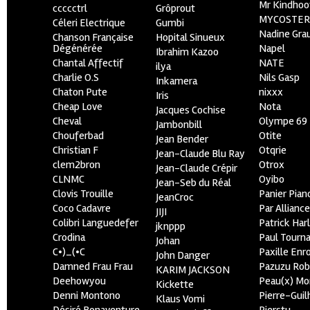
Mr Kindhoo
ccccctrl
Grôprout
MYCOSTE
Céleri Electrique
Gumbi
Nadine Gra
Chanson Française
Hopital Sinueux
Dégénérée
Napel
Ibrahim Kazoo
Chantal Affectif
NATE
ilya
Charlie O.S
Nils Gasp
Inkamera
Chaton Pute
nixxx
Iris
Cheap Love
Nota
Jacques Cochise
Cheval
Olympe 69
Jambonbill
Chouferbad
Otite
Jean Bender
Christian F
Otqrie
Jean-Claude Blu Ray
clem2bron
Otrox
Jean-Claude Crépir
CLNMC
Oyibo
Jean-Seb du Réal
Clovis Trouille
Panier Pian
JeanCroc
Coco Cadavre
Par Allianc
JIJI
Colibri Languedefer
Patrick Har
jknppp
Crodina
Paul Tourn
Johan
C•)_(•C
Paxille Enr
John Danger
Damned Frau Frau
Pazuzu Rob
KARIM JACKSON
Deehowyou
Peau(x) Mo
Kickette
Denni Montono
Pierre-Gui
Klaus Vomi