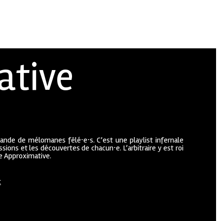
ative
bande de mélomanes fêlé⋅e⋅s. C’est une playlist infernale
sions et les découvertes de chacun⋅e. L’arbitraire y est roi
ue Approximative.
t