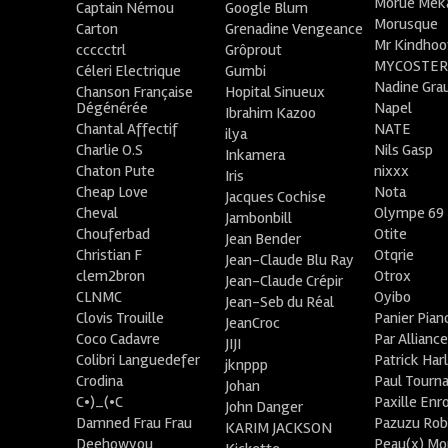
Morue Mek
Captain Némou
Google Blum
Morusque
Carton
Grenadine Vengeance
Mr Kindhoo
ccccctrl
Grôprout
MYCOSTE
Céleri Electrique
Gumbi
Nadine Gra
Chanson Française
Hopital Sinueux
Dégénérée
Napel
Ibrahim Kazoo
Chantal Affectif
NATE
ilya
Charlie O.S
Nils Gasp
Inkamera
Chaton Pute
nixxx
Iris
Cheap Love
Nota
Jacques Cochise
Cheval
Olympe 69
Jambonbill
Chouferbad
Otite
Jean Bender
Christian F
Otqrie
Jean-Claude Blu Ray
clem2bron
Otrox
Jean-Claude Crépir
CLNMC
Oyibo
Jean-Seb du Réal
Clovis Trouille
Panier Pian
JeanCroc
Coco Cadavre
Par Allianc
JIJI
Colibri Languedefer
Patrick Har
jknppp
Crodina
Paul Tourn
Johan
C•)_(•C
Paxille Enr
John Danger
Damned Frau Frau
Pazuzu Rob
KARIM JACKSON
Deehowyou
Peau(x) Mo