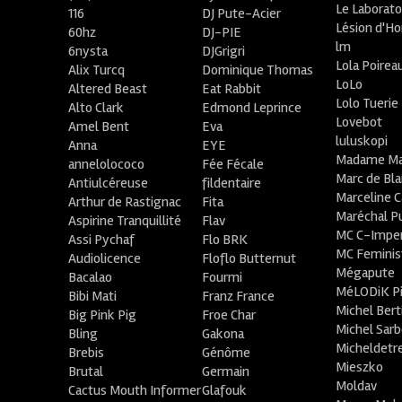
Le Laborato
116
DJ Pute-Acier
Lésion d'H
60hz
DJ-PIE
lm
6nysta
DJGrigri
Lola Poirea
Alix Turcq
Dominique Thomas
LoLo
Altered Beast
Eat Rabbit
Lolo Tuerie
Alto Clark
Edmond Leprince
Lovebot
Amel Bent
Eva
luluskopi
Anna
EYE
Madame Ma
annelolococo
Fée Fécale
Marc de Bl
Antiulcéreuse
fildentaire
Marceline C
Arthur de Rastignac
Fita
Maréchal P
Aspirine Tranquillité
Flav
MC C-Imper
Assi Pychaf
Flo BRK
MC Feminis
Audiolicence
Floflo Butternut
Mégapute
Bacalao
Fourmi
MéLODiK 
Bibi Mati
Franz France
Michel Bert
Big Pink Pig
Froe Char
Michel Sar
Bling
Gakona
Micheldetr
Brebis
Génôme
Mieszko
Brutal
Germain
Moldav
Cactus Mouth Informer
Glafouk