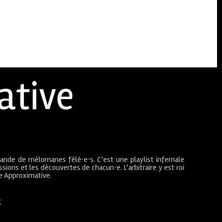
ative
bande de mélomanes fêlé⋅e⋅s. C’est une playlist infernale
sions et les découvertes de chacun⋅e. L’arbitraire y est roi
ue Approximative.
t