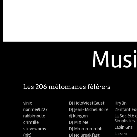
Musi
Les 206 mélomanes fêlé⋅e⋅s
vinix
DJ HoloWestCaust
KryBn
nonmei9227
DJ Jean-Michel Boire
L'Enfant F
rabbimoule
dj klingon
La Société 
Simplistes
c4m1lle
DJ MiX Me
Lapin Gris
stevewornv
DJ Mmmmmmhh
Larsen
(nit)
Dj No Breakfast