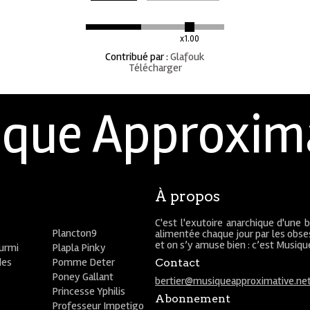
x1.00
Contribué par
:
Glafouk
Télécharger
que Approxim
À propos
C'est l'exutoire anarchique d'une 
Plancton9
alimentée chaque jour par les obses
et on s’y amuse bien : c’est Musiq
ourmi
Plapla Pinky
des
Pomme Deter
Contact
Poney Gallant
bertier@musiqueapproximative.ne
Princesse Yphilis
Abonnement
Professeur Impetigo