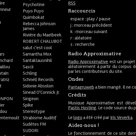
ire
RSS
Psychotine
onneur
Puyo Puyo
Raccourcis
Quimbokat
espace : play / pause
u
Rebecca Johnson
j : morceau précédent
James
k : morceau suivant
Rivière du Maelbeek
r : aléatoire
ROBERT CHALUBOT
s : recherche
salut c'est cool
Radio Approximative
rs
Samantha Mox
anchard
Santaklausnihil
Radio Approximative
est un projet
aléatoirement à partir du corpus 
aillou
Sascii
par les contributeurs du site.
utain
Schling
Ondes
atriz
Schnell Records
t
Sidonie Absolon
Pantagruweb
a bien mangé. Il ne co
Sinead O'Connick Jr.
Crédits
PiNPON
Singeon
Musique Approximative est déve
ier
Spike
Pastis Hosting
. Le code source du 
bdou
Stereotype
Le
logo
a été créé par
Iris Veverka
.
entemoult
Strabisme Auditif
Sudètes FM
Aidez-nous !
SUDORI
Le fonctionnement de ce site dem