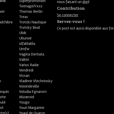
anik
Superpromotion
nous faisant un
don
!
TeenageFrxxs
Contribution
ver
Thomas Berlin
Se connecter
R
Treas
Servez-vous !
udchibre
Trotski Nautique
Trotsky Beat
Ce post est aussi disponible aux fo
Ubik
Ubunoir
ulfablabla
Umfw
Vagina Dentata
Valkiri
Varius Radar
Vendredi
Vissan
o
Vladimir Vlechnivsky
e
Voisindeville
lequin
Volodia Egnarom
ante
Wizæroid
oulé
Yougo
ot
Youri Margarine
rte(s)
Ypaul de Quarse