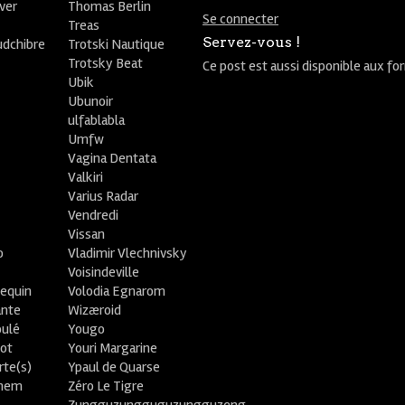
ver
Thomas Berlin
Se connecter
R
Treas
Servez-vous !
udchibre
Trotski Nautique
Trotsky Beat
Ce post est aussi disponible aux fo
Ubik
Ubunoir
ulfablabla
Umfw
Vagina Dentata
Valkiri
Varius Radar
Vendredi
Vissan
o
Vladimir Vlechnivsky
e
Voisindeville
lequin
Volodia Egnarom
ante
Wizæroid
oulé
Yougo
ot
Youri Margarine
rte(s)
Ypaul de Quarse
lhem
Zéro Le Tigre