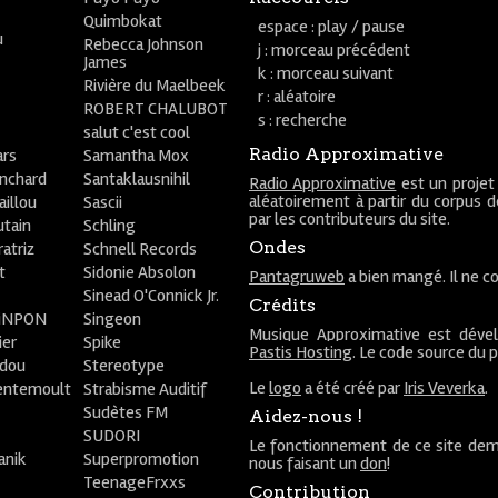
Quimbokat
espace : play / pause
u
Rebecca Johnson
j : morceau précédent
James
k : morceau suivant
Rivière du Maelbeek
r : aléatoire
ROBERT CHALUBOT
s : recherche
salut c'est cool
Radio Approximative
rs
Samantha Mox
anchard
Santaklausnihil
Radio Approximative
est un projet
aléatoirement à partir du corpus 
aillou
Sascii
par les contributeurs du site.
utain
Schling
Ondes
atriz
Schnell Records
t
Sidonie Absolon
Pantagruweb
a bien mangé. Il ne co
Sinead O'Connick Jr.
Crédits
PiNPON
Singeon
Musique Approximative est déve
ier
Spike
Pastis Hosting
. Le code source du 
bdou
Stereotype
Le
logo
a été créé par
Iris Veverka
.
entemoult
Strabisme Auditif
Sudètes FM
Aidez-nous !
SUDORI
Le fonctionnement de ce site dem
anik
Superpromotion
nous faisant un
don
!
TeenageFrxxs
Contribution