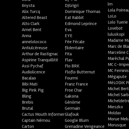
lm
6nysta
DJGrigri
Lola Poirea
Alix Turcq
Dominique Thomas
LoLo
Altered Beast
Eat Rabbit
Lolo Tuerie
Alto Clark
Edmond Leprince
Lovebot
Amel Bent
Eva
luluskopi
Anna
EYE
Madame Ma
annelolococo
Fée Fécale
Marc de Bl
Antiulcéreuse
fildentaire
Marceline C
Arthur de Rastignac
Fita
Maréchal P
Aspirine Tranquillité
Flav
MC C-Imper
Assi Pychaf
Flo BRK
MC Feminis
Audiolicence
Floflo Butternut
Mégapute
Bacalao
Fourmi
MéLODiK 
Bibi Mati
Franz France
Michel Bert
Big Pink Pig
Froe Char
Michel Sar
Bling
Gakona
Micheldetr
Brebis
Génôme
Mieszko
Brutal
Germain
Moldav
Cactus Mouth Informer
Glafouk
Morue Mek
Captain Némou
Google Blum
Morusque
Carton
Grenadine Vengeance