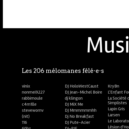
Musi
Les 206 mélomanes fêlé⋅e⋅s
vinix
DJ HoloWestCaust
KryBn
nonmei9227
DJ Jean-Michel Boire
L'Enfant F
rabbimoule
dj klingon
La Société 
Simplistes
c4m1lle
DJ MiX Me
Lapin Gris
stevewornv
DJ Mmmmmmhh
Larsen
(nit)
Dj No Breakfast
Le Laborato
116
DJ Pute-Acier
Lésion d'H
60hz
DJ-PIE