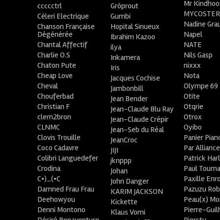
Mr Kindhoo
ccccctrl
Grôprout
MYCOSTE
Céleri Electrique
Gumbi
Nadine Gra
Chanson Française
Hopital Sinueux
Dégénérée
Napel
Ibrahim Kazoo
Chantal Affectif
NATE
ilya
Charlie O.S
Nils Gasp
Inkamera
Chaton Pute
nixxx
Iris
Cheap Love
Nota
Jacques Cochise
Cheval
Olympe 69
Jambonbill
Chouferbad
Otite
Jean Bender
Christian F
Otqrie
Jean-Claude Blu Ray
clem2bron
Otrox
Jean-Claude Crépir
CLNMC
Oyibo
Jean-Seb du Réal
Clovis Trouille
Panier Pian
JeanCroc
Coco Cadavre
Par Allianc
JIJI
Colibri Languedefer
Patrick Har
jknppp
Crodina
Paul Tourn
Johan
C•)_(•C
Paxille Enr
John Danger
Damned Frau Frau
Pazuzu Rob
KARIM JACKSON
Deehowyou
Peau(x) Mo
Kickette
Denni Montono
Pierre-Gui
Klaus Vomi