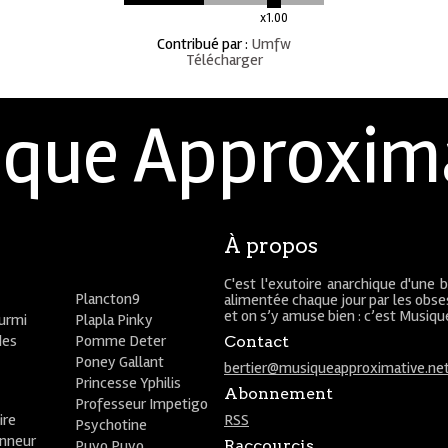
x1.00
Contribué par
:
Umfw
Télécharger
que Approxim
À propos
C'est l'exutoire anarchique d'une 
Plancton9
alimentée chaque jour par les obses
et on s’y amuse bien : c’est Musiq
ourmi
Plapla Pinky
des
Pomme Deter
Contact
Poney Gallant
bertier@musiqueapproximative.ne
Princesse Yphilis
Abonnement
Professeur Impetigo
ire
RSS
Psychotine
onneur
Puyo Puyo
Raccourcis