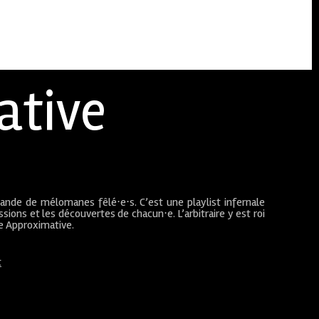
ative
bande de mélomanes fêlé⋅e⋅s. C’est une playlist infernale
sions et les découvertes de chacun⋅e. L’arbitraire y est roi
ue Approximative.
t