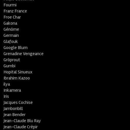
Fourmi
Franz France
Froe Char
Gakona
Génôme
Germain
Glafouk
Google Blum
Grenadine Vengeance
Grôprout
Gumbi
Hopital Sinueux
Ibrahim Kazoo
ilya
Inkamera
Iris
Jacques Cochise
Jambonbill
Jean Bender
Jean-Claude Blu Ray
Jean-Claude Crépir