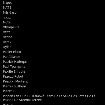
Napel
NATE
Nils Gasp
nixxx
Nota
Olympe 69
Otite
Otqrie
Otrox
Oyibo
Panier Piano
Par Alliance
Patrick Harlequin
Paul Tournante
Paxille Enroulé
Pazuzu Robot
Peau(x) Morte(s)
Pierre-Guilhem
Pierstu
Pinpon Fan Club Du Karaoké Team De La Salle Des Fêtes De La
Piscine De Steenokkerzeel
Piss-in