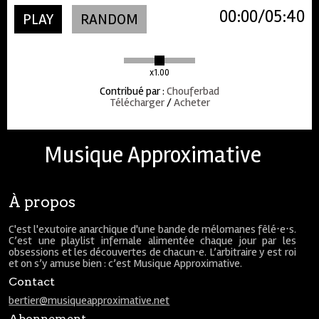
00:00
05:40
PLAY
RANDOM
x1.00
Contribué par
:
Chouferbad
Télécharger
/
Acheter
Musique Approximative
À propos
C'est l'exutoire anarchique d'une bande de mélomanes fêlé⋅e⋅s.
C’est une playlist infernale alimentée chaque jour par les
obsessions et les découvertes de chacun⋅e. L’arbitraire y est roi
et on s’y amuse bien : c’est Musique Approximative.
Contact
bertier@musiqueapproximative.net
Abonnement