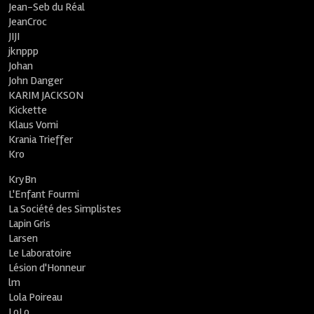
Jean-Seb du Réal
JeanCroc
JIJI
jknppp
Johan
John Danger
KARIM JACKSON
Kickette
Klaus Vomi
Krania Trieffer
Kro
KryBn
L'Enfant Fourmi
La Société des Simplistes
Lapin Gris
Larsen
Le Laboratoire
Lésion d'Honneur
lm
Lola Poireau
LoLo