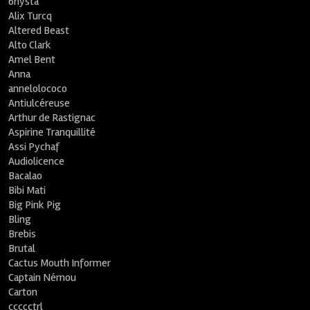
6nysta
Alix Turcq
Altered Beast
Alto Clark
Amel Bent
Anna
annelolococo
Antiulcéreuse
Arthur de Rastignac
Aspirine Tranquillité
Assi Pychaf
Audiolicence
Bacalao
Bibi Mati
Big Pink Pig
Bling
Brebis
Brutal
Cactus Mouth Informer
Captain Némou
Carton
ccccctrl