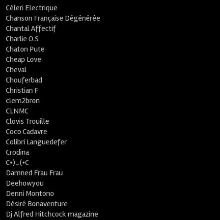
Céleri Electrique
Chanson Française Dégénérée
Chantal Affectif
Charlie O.S
Chaton Pute
Cheap Love
Cheval
Chouferbad
Christian F
clem2bron
CLNMC
Clovis Trouille
Coco Cadavre
Colibri Languedefer
Crodina
C•)_(•C
Damned Frau Frau
Deehowyou
Denni Montono
Désiré Bonaventure
Dj Alfred Hitchcock magazine