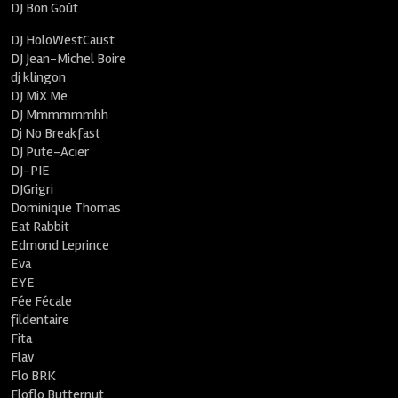
DJ Bon Goût
DJ HoloWestCaust
DJ Jean-Michel Boire
dj klingon
DJ MiX Me
DJ Mmmmmmhh
Dj No Breakfast
DJ Pute-Acier
DJ-PIE
DJGrigri
Dominique Thomas
Eat Rabbit
Edmond Leprince
Eva
EYE
Fée Fécale
fildentaire
Fita
Flav
Flo BRK
Floflo Butternut