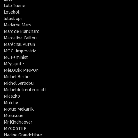
Lolo Tuerie
Lovebot
luluskopi
Madame Mars
Marc de Blanchard
Marceline Caillou
Maréchal Putain
MC C-Imperatriz
MC Feminist
Mégapute
MéLODiK PiNPON
Michel Bertier
Michel Sarbdou
Micheldetrentemoult
Mieszko
Moldav
Morue Mekanik
Morusque
Mr Kindhoover
MYCOSTER
Nadine Graudchibre