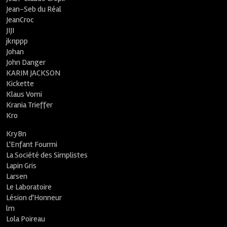
Jean-Seb du Réal
JeanCroc
JIJI
jknppp
Johan
John Danger
KARIM JACKSON
Kickette
Klaus Vomi
Krania Trieffer
Kro
KryBn
L'Enfant Fourmi
La Société des Simplistes
Lapin Gris
Larsen
Le Laboratoire
Lésion d'Honneur
lm
Lola Poireau