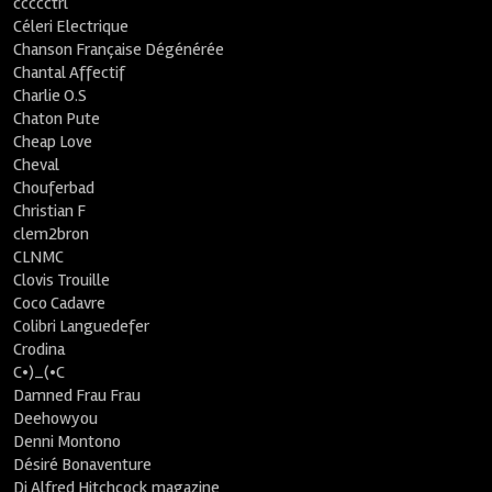
ccccctrl
Céleri Electrique
Chanson Française Dégénérée
Chantal Affectif
Charlie O.S
Chaton Pute
Cheap Love
Cheval
Chouferbad
Christian F
clem2bron
CLNMC
Clovis Trouille
Coco Cadavre
Colibri Languedefer
Crodina
C•)_(•C
Damned Frau Frau
Deehowyou
Denni Montono
Désiré Bonaventure
Dj Alfred Hitchcock magazine