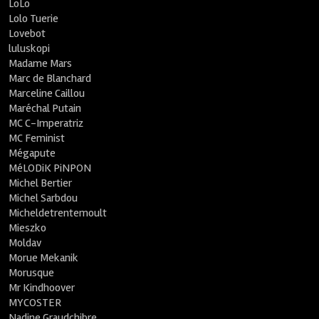
LoLo
Lolo Tuerie
Lovebot
luluskopi
Madame Mars
Marc de Blanchard
Marceline Caillou
Maréchal Putain
MC C-Imperatriz
MC Feminist
Mégapute
MéLODiK PiNPON
Michel Bertier
Michel Sarbdou
Micheldetrentemoult
Mieszko
Moldav
Morue Mekanik
Morusque
Mr Kindhoover
MYCOSTER
Nadine Graudchibre