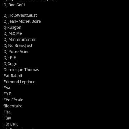
DJ Bon Goût
DJ HoloWestCaust
DJ Jean-Michel Boire
dj klingon
DJ MiX Me
DJ Mmmmmmhh
Dj No Breakfast
DJ Pute-Acier
DJ-PIE
DJGrigri
Dominique Thomas
Eat Rabbit
Edmond Leprince
Eva
EYE
Fée Fécale
fildentaire
Fita
Flav
Flo BRK