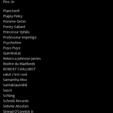
Piss-in
Plancton9
Plapla Pinky
Pomme Deter
Poney Gallant
Princesse Yphilis
Professeur Impetigo
Psychotine
Puyo Puyo
Quimbokat
Rebecca Johnson James
Rivière du Maelbeek
ROBERT CHALUBOT
salut c'est cool
Samantha Mox
Santaklausnihil
Sascii
Schling
Schnell Records
Sidonie Absolon
Sinead O'Connick Jr.