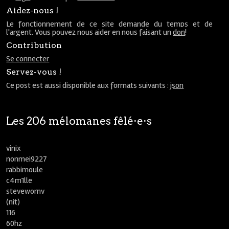
Aidez-nous !
Le fonctionnement de ce site demande du temps et de
l'argent. Vous pouvez nous aider en nous faisant un
don
!
Contribution
Se connecter
Servez-vous !
Ce post est aussi disponible aux formats suivants :
json
Les 206 mélomanes fêlé⋅e⋅s
vinix
nonmei9227
rabbimoule
c4m1lle
stevewornv
(nit)
116
60hz