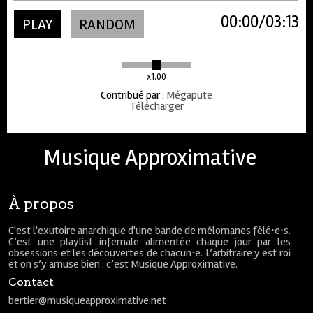
00:00
03:13
PLAY
RANDOM
x1.00
Contribué par
:
Mégapute
Télécharger
Musique Approximative
À propos
C'est l'exutoire anarchique d'une bande de mélomanes fêlé⋅e⋅s.
C’est une playlist infernale alimentée chaque jour par les
obsessions et les découvertes de chacun⋅e. L’arbitraire y est roi
et on s’y amuse bien : c’est Musique Approximative.
Contact
bertier@musiqueapproximative.net