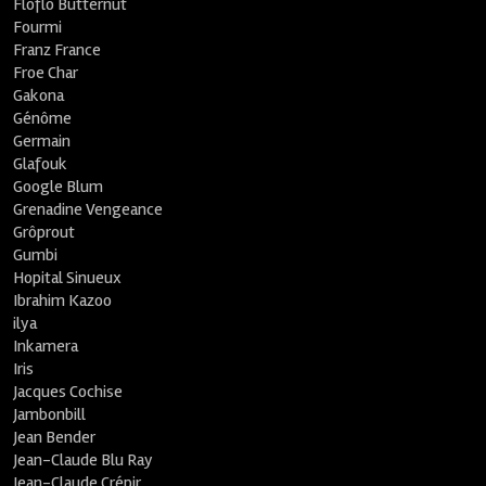
Floflo Butternut
Fourmi
Franz France
Froe Char
Gakona
Génôme
Germain
Glafouk
Google Blum
Grenadine Vengeance
Grôprout
Gumbi
Hopital Sinueux
Ibrahim Kazoo
ilya
Inkamera
Iris
Jacques Cochise
Jambonbill
Jean Bender
Jean-Claude Blu Ray
Jean-Claude Crépir