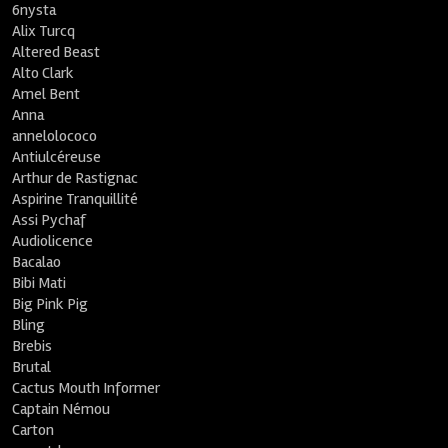
6nysta
Alix Turcq
Altered Beast
Alto Clark
Amel Bent
Anna
annelolococo
Antiulcéreuse
Arthur de Rastignac
Aspirine Tranquillité
Assi Pychaf
Audiolicence
Bacalao
Bibi Mati
Big Pink Pig
Bling
Brebis
Brutal
Cactus Mouth Informer
Captain Némou
Carton