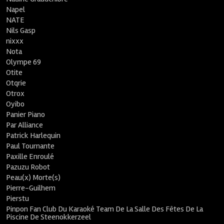
Napel
NATE
Nils Gasp
nixxx
Nota
Olympe 69
Otite
Otqrie
Otrox
Oyibo
Panier Piano
Par Alliance
Patrick Harlequin
Paul Tournante
Paxille Enroulé
Pazuzu Robot
Peau(x) Morte(s)
Pierre-Guilhem
Pierstu
Pinpon Fan Club Du Karaoké Team De La Salle Des Fêtes De La
Piscine De Steenokkerzeel