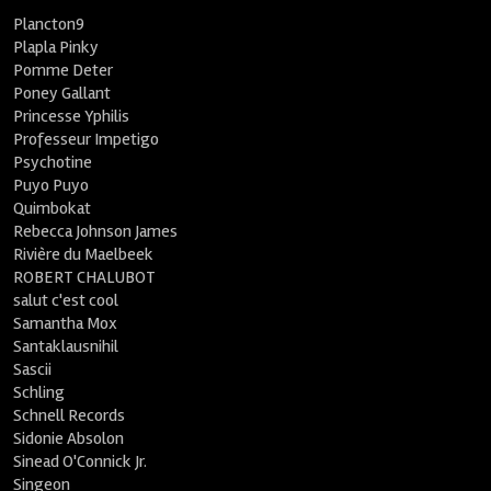
Plancton9
Plapla Pinky
Pomme Deter
Poney Gallant
Princesse Yphilis
Professeur Impetigo
Psychotine
Puyo Puyo
Quimbokat
Rebecca Johnson James
Rivière du Maelbeek
ROBERT CHALUBOT
salut c'est cool
Samantha Mox
Santaklausnihil
Sascii
Schling
Schnell Records
Sidonie Absolon
Sinead O'Connick Jr.
Singeon