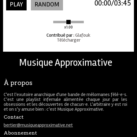
00:00
03:45
PLAY
RANDOM
x1.00
Contribué par
:
Glafouk
Télécharger
Musique Approximative
À propos
C'est l'exutoire anarchique d'une bande de mélomanes fêlé⋅e⋅s.
C’est une playlist infernale alimentée chaque jour par les
obsessions et les découvertes de chacun⋅e. L’arbitraire y est roi
et on s’y amuse bien : c’est Musique Approximative.
Contact
bertier@musiqueapproximative.net
Abonnement