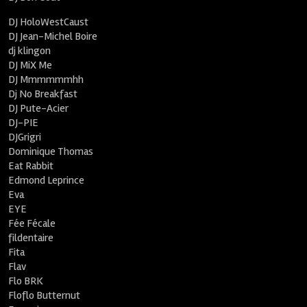
DJ HoloWestCaust
DJ Jean-Michel Boire
dj klingon
DJ MiX Me
DJ Mmmmmmhh
Dj No Breakfast
DJ Pute-Acier
DJ-PIE
DJGrigri
Dominique Thomas
Eat Rabbit
Edmond Leprince
Eva
EYE
Fée Fécale
fildentaire
Fita
Flav
Flo BRK
Floflo Butternut