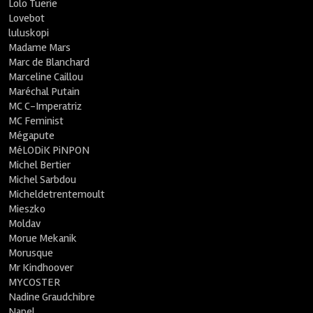
Lolo Tuerie
Lovebot
luluskopi
Madame Mars
Marc de Blanchard
Marceline Caillou
Maréchal Putain
MC C-Imperatriz
MC Feminist
Mégapute
MéLODiK PiNPON
Michel Bertier
Michel Sarbdou
Micheldetrentemoult
Mieszko
Moldav
Morue Mekanik
Morusque
Mr Kindhoover
MYCOSTER
Nadine Graudchibre
Napel