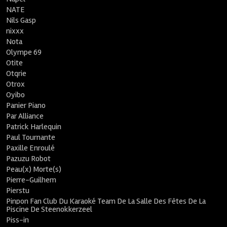
NATE
Nils Gasp
nixxx
Nota
Olympe 69
Otite
Otqrie
Otrox
Oyibo
Panier Piano
Par Alliance
Patrick Harlequin
Paul Tournante
Paxille Enroulé
Pazuzu Robot
Peau(x) Morte(s)
Pierre-Guilhem
Pierstu
Pinpon Fan Club Du Karaoké Team De La Salle Des Fêtes De La
Piscine De Steenokkerzeel
Piss-in