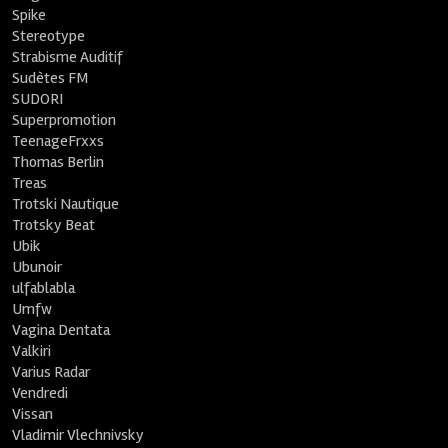
Spike
Stereotype
Strabisme Auditif
Sudètes FM
SUDORI
Superpromotion
TeenageFrxxs
Thomas Berlin
Treas
Trotski Nautique
Trotsky Beat
Ubik
Ubunoir
ulfablabla
Umfw
Vagina Dentata
Valkiri
Varius Radar
Vendredi
Vissan
Vladimir Vlechnivsky