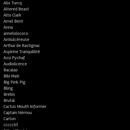
Alix Turcq
Altered Beast
Alto Clark
Amel Bent
Anna
annelolococo
Antiulcéreuse
Arthur de Rastignac
Aspirine Tranquillité
Assi Pychaf
Audiolicence
Bacalao
Bibi Mati
Big Pink Pig
Bling
Brebis
Brutal
Cactus Mouth Informer
Captain Némou
Carton
ccccctrl