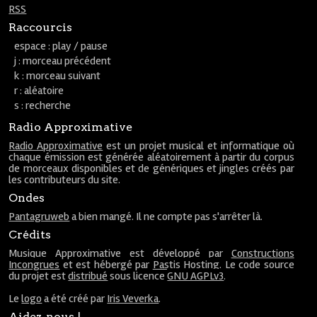
RSS
Raccourcis
espace : play / pause
j : morceau précédent
k : morceau suivant
r : aléatoire
s : recherche
Radio Approximative
Radio Approximative
est un projet musical et informatique où
chaque émission est générée aléatoirement à partir du corpus
de morceaux disponibles et de génériques et jingles créés par
les contributeurs du site.
Ondes
Pantagruweb
a bien mangé. Il ne compte pas s'arrêter là.
Crédits
Musique Approximative est développé par
Constructions
Incongrues
et est hébergé par
Pastis Hosting
. Le code source
du projet est
distribué
sous licence
GNU AGPLv3
.
Le
logo
a été créé par
Iris Veverka
.
Aidez-nous !