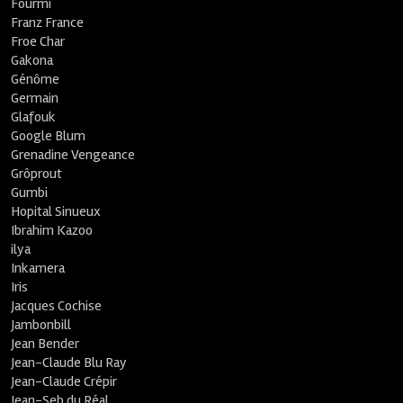
Fourmi
Franz France
Froe Char
Gakona
Génôme
Germain
Glafouk
Google Blum
Grenadine Vengeance
Grôprout
Gumbi
Hopital Sinueux
Ibrahim Kazoo
ilya
Inkamera
Iris
Jacques Cochise
Jambonbill
Jean Bender
Jean-Claude Blu Ray
Jean-Claude Crépir
Jean-Seb du Réal