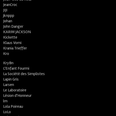
JeanCroc
JIJI
jknppp
Johan
John Danger
KARIM JACKSON
Kickette
Klaus Vomi
Krania Trieffer
Kro
KryBn
L'Enfant Fourmi
La Société des Simplistes
Lapin Gris
Larsen
Le Laboratoire
Lésion d'Honneur
lm
Lola Poireau
LoLo