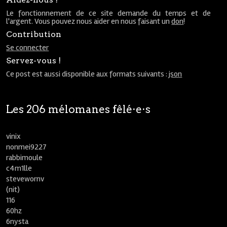
Le fonctionnement de ce site demande du temps et de
l'argent. Vous pouvez nous aider en nous faisant un
don
!
Contribution
Se connecter
Servez-vous !
Ce post est aussi disponible aux formats suivants :
json
Les 206 mélomanes fêlé⋅e⋅s
vinix
nonmei9227
rabbimoule
c4m1lle
stevewornv
(nit)
116
60hz
6nysta