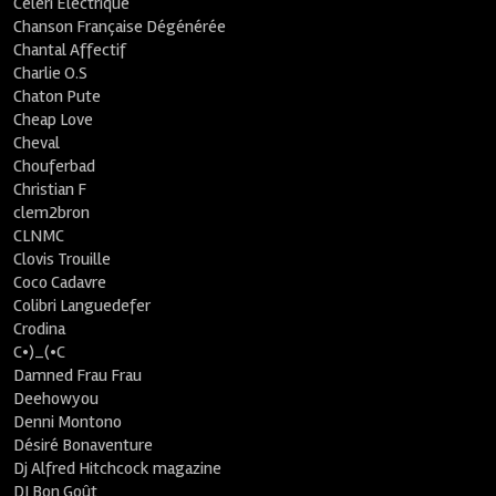
Céleri Electrique
Chanson Française Dégénérée
Chantal Affectif
Charlie O.S
Chaton Pute
Cheap Love
Cheval
Chouferbad
Christian F
clem2bron
CLNMC
Clovis Trouille
Coco Cadavre
Colibri Languedefer
Crodina
C•)_(•C
Damned Frau Frau
Deehowyou
Denni Montono
Désiré Bonaventure
Dj Alfred Hitchcock magazine
DJ Bon Goût