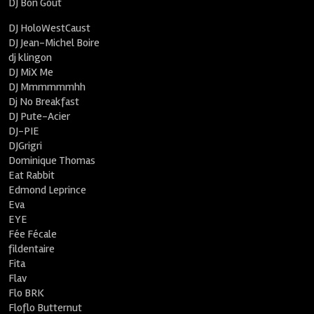
DJ Bon Goût
DJ HoloWestCaust
DJ Jean-Michel Boire
dj klingon
DJ MiX Me
DJ Mmmmmmhh
Dj No Breakfast
DJ Pute-Acier
DJ-PIE
DJGrigri
Dominique Thomas
Eat Rabbit
Edmond Leprince
Eva
EYE
Fée Fécale
fildentaire
Fita
Flav
Flo BRK
Floflo Butternut