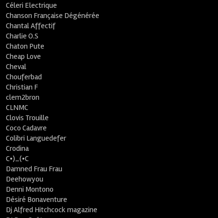
Céleri Electrique
Chanson Française Dégénérée
Chantal Affectif
Charlie O.S
Chaton Pute
Cheap Love
Cheval
Chouferbad
Christian F
clem2bron
CLNMC
Clovis Trouille
Coco Cadavre
Colibri Languedefer
Crodina
C•)_(•C
Damned Frau Frau
Deehowyou
Denni Montono
Désiré Bonaventure
Dj Alfred Hitchcock magazine