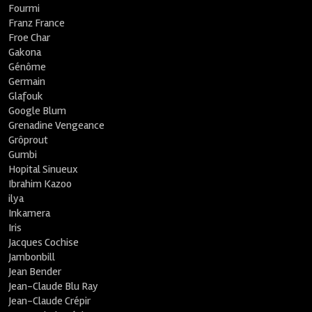
Fourmi
Franz France
Froe Char
Gakona
Génôme
Germain
Glafouk
Google Blum
Grenadine Vengeance
Grôprout
Gumbi
Hopital Sinueux
Ibrahim Kazoo
ilya
Inkamera
Iris
Jacques Cochise
Jambonbill
Jean Bender
Jean-Claude Blu Ray
Jean-Claude Crépir