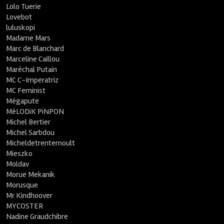
Lolo Tuerie
Lovebot
luluskopi
Madame Mars
Marc de Blanchard
Marceline Caillou
Maréchal Putain
MC C-Imperatriz
MC Feminist
Mégapute
MéLODiK PiNPON
Michel Bertier
Michel Sarbdou
Micheldetrentemoult
Mieszko
Moldav
Morue Mekanik
Morusque
Mr Kindhoover
MYCOSTER
Nadine Graudchibre