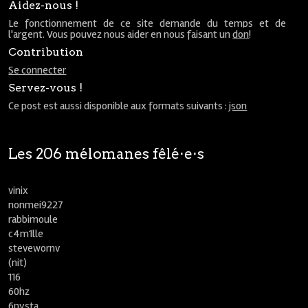
Aidez-nous !
Le fonctionnement de ce site demande du temps et de
l'argent. Vous pouvez nous aider en nous faisant un
don
!
Contribution
Se connecter
Servez-vous !
Ce post est aussi disponible aux formats suivants :
json
Les 206 mélomanes fêlé⋅e⋅s
vinix
nonmei9227
rabbimoule
c4m1lle
stevewornv
(nit)
116
60hz
6nysta