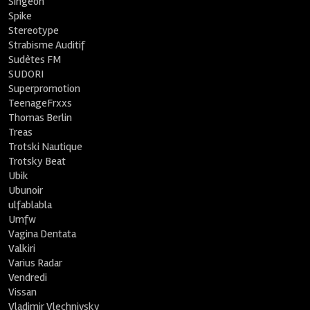
Singeon
Spike
Stereotype
Strabisme Auditif
Sudètes FM
SUDORI
Superpromotion
TeenageFrxxs
Thomas Berlin
Treas
Trotski Nautique
Trotsky Beat
Ubik
Ubunoir
ulfablabla
Umfw
Vagina Dentata
Valkiri
Varius Radar
Vendredi
Vissan
Vladimir Vlechnivsky