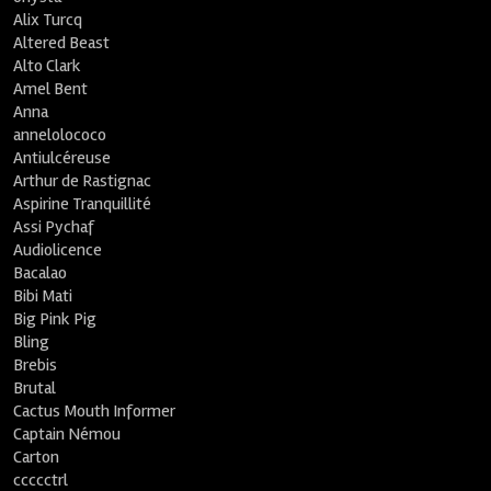
Alix Turcq
Altered Beast
Alto Clark
Amel Bent
Anna
annelolococo
Antiulcéreuse
Arthur de Rastignac
Aspirine Tranquillité
Assi Pychaf
Audiolicence
Bacalao
Bibi Mati
Big Pink Pig
Bling
Brebis
Brutal
Cactus Mouth Informer
Captain Némou
Carton
ccccctrl