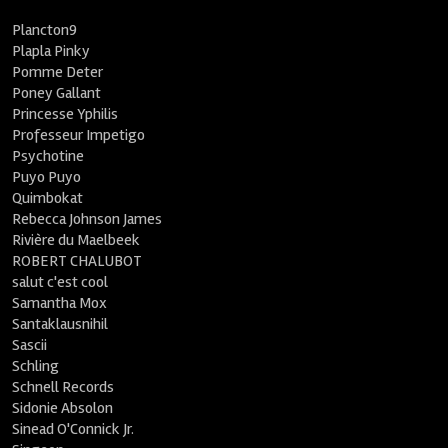
Plancton9
Plapla Pinky
Pomme Deter
Poney Gallant
Princesse Yphilis
Professeur Impetigo
Psychotine
Puyo Puyo
Quimbokat
Rebecca Johnson James
Rivière du Maelbeek
ROBERT CHALUBOT
salut c'est cool
Samantha Mox
Santaklausnihil
Sascii
Schling
Schnell Records
Sidonie Absolon
Sinead O'Connick Jr.