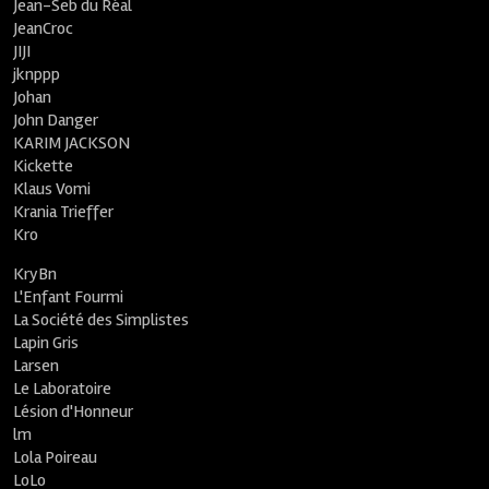
Jean-Seb du Réal
JeanCroc
JIJI
jknppp
Johan
John Danger
KARIM JACKSON
Kickette
Klaus Vomi
Krania Trieffer
Kro
KryBn
L'Enfant Fourmi
La Société des Simplistes
Lapin Gris
Larsen
Le Laboratoire
Lésion d'Honneur
lm
Lola Poireau
LoLo