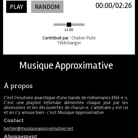
00:00
02:26
PLAY
RANDOM
x1.00
Contribué par
:
Chaton Pute
Télécharger
Musique Approximative
À propos
C'est l'exutoire anarchique d'une bande de mélomanes fêlé⋅e⋅s.
C’est une playlist infernale alimentée chaque jour par les
obsessions et les découvertes de chacun⋅e. L’arbitraire y est roi
et on s’y amuse bien : c’est Musique Approximative.
Contact
bertier@musiqueapproximative.net
Abonnement