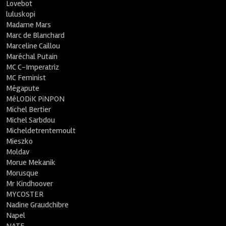
Lovebot
luluskopi
Madame Mars
Marc de Blanchard
Marceline Caillou
Maréchal Putain
MC C-Imperatriz
MC Feminist
Mégapute
MéLODiK PiNPON
Michel Bertier
Michel Sarbdou
Micheldetrentemoult
Mieszko
Moldav
Morue Mekanik
Morusque
Mr Kindhoover
MYCOSTER
Nadine Graudchibre
Napel