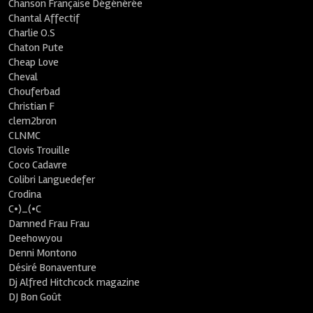
Chanson Française Dégénérée
Chantal Affectif
Charlie O.S
Chaton Pute
Cheap Love
Cheval
Chouferbad
Christian F
clem2bron
CLNMC
Clovis Trouille
Coco Cadavre
Colibri Languedefer
Crodina
C•)_(•C
Damned Frau Frau
Deehowyou
Denni Montono
Désiré Bonaventure
Dj Alfred Hitchcock magazine
DJ Bon Goût