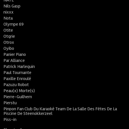
NATE
Nils Gasp
nixxx
Nota
Olympe 69
Otite
Otqrie
Otrox
Oyibo
Panier Piano
Par Alliance
Patrick Harlequin
Paul Tournante
Paxille Enroulé
Pazuzu Robot
Peau(x) Morte(s)
Pierre-Guilhem
Pierstu
Pinpon Fan Club Du Karaoké Team De La Salle Des Fêtes De La
Piscine De Steenokkerzeel
Piss-in