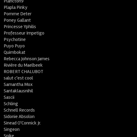
Plancton9
Plapla Pinky
Pomme Deter
Poney Gallant
Princesse Yphilis
Professeur Impetigo
Psychotine
Puyo Puyo
Quimbokat
Rebecca Johnson James
Rivière du Maelbeek
ROBERT CHALUBOT
salut c'est cool
Samantha Mox
Santaklausnihil
Sascii
Schling
Schnell Records
Sidonie Absolon
Sinead O'Connick Jr.
Singeon
Spike