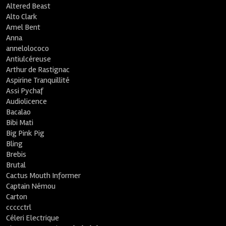
Altered Beast
Alto Clark
Amel Bent
Anna
annelolococo
Antiulcéreuse
Arthur de Rastignac
Aspirine Tranquillité
Assi Pychaf
Audiolicence
Bacalao
Bibi Mati
Big Pink Pig
Bling
Brebis
Brutal
Cactus Mouth Informer
Captain Némou
Carton
ccccctrl
Céleri Electrique