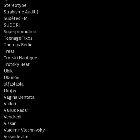
Stereotype
Strabisme Auditif
Sudètes FM
SUDORI
Superpromotion
TeenageFrxxs
Thomas Berlin
Treas
Trotski Nautique
Trotsky Beat
Ubik
Ubunoir
ulfablabla
Umfw
Vagina Dentata
Valkiri
Varius Radar
Vendredi
Vissan
Vladimir Vlechnivsky
Voisindeville