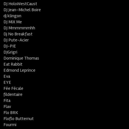
DJ HoloWestCaust
DJ Jean-Michel Boire
dj klingon
DJ MiX Me
DJ Mmmmmmhh
Dj No Breakfast
DJ Pute-Acier
DJ-PIE
DJGrigri
Dominique Thomas
Eat Rabbit
Edmond Leprince
Eva
EYE
Fée Fécale
fildentaire
Fita
Flav
Flo BRK
Floflo Butternut
Fourmi