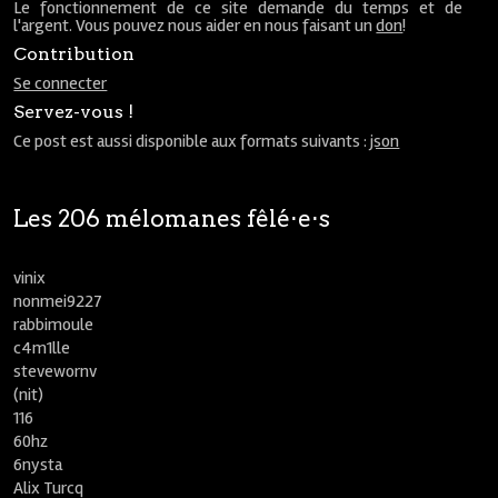
Le fonctionnement de ce site demande du temps et de
l'argent. Vous pouvez nous aider en nous faisant un
don
!
Contribution
Se connecter
Servez-vous !
Ce post est aussi disponible aux formats suivants :
json
Les 206 mélomanes fêlé⋅e⋅s
vinix
nonmei9227
rabbimoule
c4m1lle
stevewornv
(nit)
116
60hz
6nysta
Alix Turcq