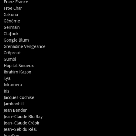
Franz France
Froe Char
Gakona
Génôme
Germain
Glafouk
Google Blum
Grenadine Vengeance
Grôprout
Gumbi
Hopital Sinueux
Ibrahim Kazoo
ilya
Inkamera
Iris
Jacques Cochise
Jambonbill
Jean Bender
Jean-Claude Blu Ray
Jean-Claude Crépir
Jean-Seb du Réal
JeanCroc