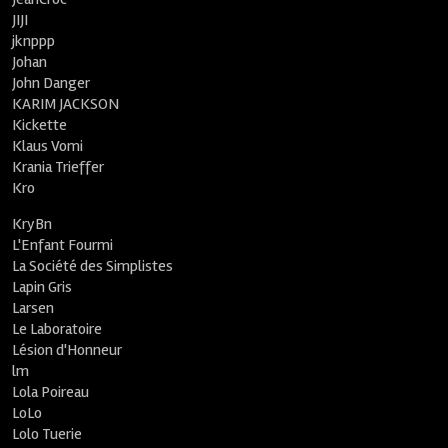
JIJI
jknppp
Johan
John Danger
KARIM JACKSON
Kickette
Klaus Vomi
Krania Trieffer
Kro
KryBn
L'Enfant Fourmi
La Société des Simplistes
Lapin Gris
Larsen
Le Laboratoire
Lésion d'Honneur
lm
Lola Poireau
LoLo
Lolo Tuerie