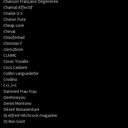
Chanson Française Dégénérée
Chantal Affectif
Charlie O.S
Chaton Pute
Cheap Love
Cheval
Chouferbad
Christian F
clem2bron
CLNMC
Clovis Trouille
Coco Cadavre
Colibri Languedefer
Crodina
C•)_(•C
Damned Frau Frau
Deehowyou
Denni Montono
Désiré Bonaventure
Dj Alfred Hitchcock magazine
DJ Bon Goût