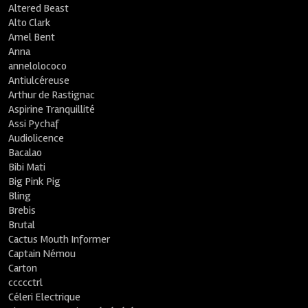
Altered Beast
Alto Clark
Amel Bent
Anna
annelolococo
Antiulcéreuse
Arthur de Rastignac
Aspirine Tranquillité
Assi Pychaf
Audiolicence
Bacalao
Bibi Mati
Big Pink Pig
Bling
Brebis
Brutal
Cactus Mouth Informer
Captain Némou
Carton
ccccctrl
Céleri Electrique