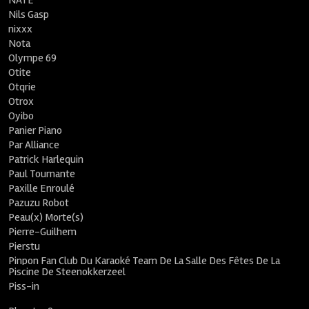
NATE
Nils Gasp
nixxx
Nota
Olympe 69
Otite
Otqrie
Otrox
Oyibo
Panier Piano
Par Alliance
Patrick Harlequin
Paul Tournante
Paxille Enroulé
Pazuzu Robot
Peau(x) Morte(s)
Pierre-Guilhem
Pierstu
Pinpon Fan Club Du Karaoké Team De La Salle Des Fêtes De La
Piscine De Steenokkerzeel
Piss-in