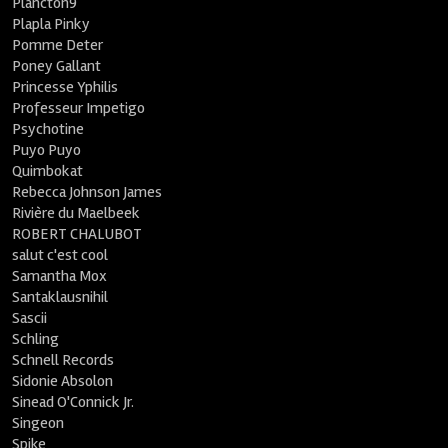
Plancton9
Plapla Pinky
Pomme Deter
Poney Gallant
Princesse Yphilis
Professeur Impetigo
Psychotine
Puyo Puyo
Quimbokat
Rebecca Johnson James
Rivière du Maelbeek
ROBERT CHALUBOT
salut c'est cool
Samantha Mox
Santaklausnihil
Sascii
Schling
Schnell Records
Sidonie Absolon
Sinead O'Connick Jr.
Singeon
Spike