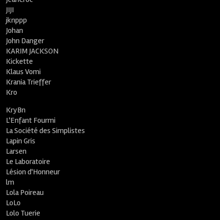
JIJI
jknppp
Johan
John Danger
KARIM JACKSON
Kickette
Klaus Vomi
Krania Trieffer
Kro
KryBn
L'Enfant Fourmi
La Société des Simplistes
Lapin Gris
Larsen
Le Laboratoire
Lésion d'Honneur
lm
Lola Poireau
LoLo
Lolo Tuerie