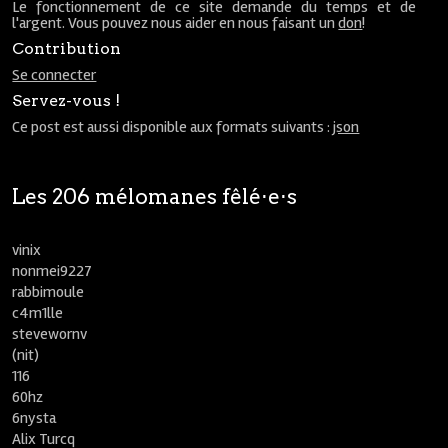
Le fonctionnement de ce site demande du temps et de
l'argent. Vous pouvez nous aider en nous faisant un
don
!
Contribution
Se connecter
Servez-vous !
Ce post est aussi disponible aux formats suivants :
json
Les 206 mélomanes fêlé⋅e⋅s
vinix
nonmei9227
rabbimoule
c4m1lle
stevewornv
(nit)
116
60hz
6nysta
Alix Turcq