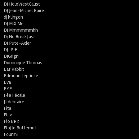
DJ HoloWestCaust
DJ Jean-Michel Boire
dj klingon
DJ MiX Me
DJ Mmmmmmhh
Dj No Breakfast
DJ Pute-Acier
DJ-PIE
DJGrigri
Dominique Thomas
Eat Rabbit
Edmond Leprince
Eva
EYE
Fée Fécale
fildentaire
Fita
Flav
Flo BRK
Floflo Butternut
Fourmi