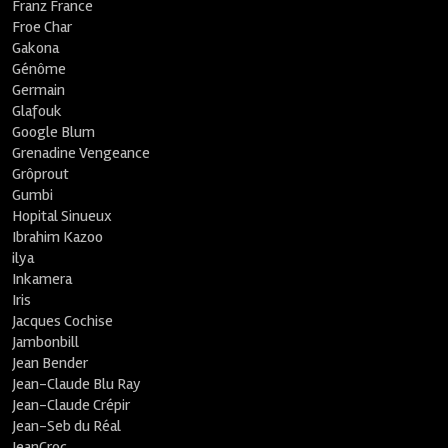
Franz France
Froe Char
Gakona
Génôme
Germain
Glafouk
Google Blum
Grenadine Vengeance
Grôprout
Gumbi
Hopital Sinueux
Ibrahim Kazoo
ilya
Inkamera
Iris
Jacques Cochise
Jambonbill
Jean Bender
Jean-Claude Blu Ray
Jean-Claude Crépir
Jean-Seb du Réal
JeanCroc