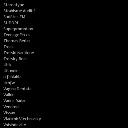
Stereotype
Strabisme Auditif
Sudètes FM
SUDORI
Superpromotion
TeenageFrxxs
Thomas Berlin
Treas
Trotski Nautique
Trotsky Beat
Ubik
Ubunoir
ulfablabla
Umfw
Vagina Dentata
Valkiri
Varius Radar
Vendredi
Vissan
Vladimir Vlechnivsky
Voisindeville