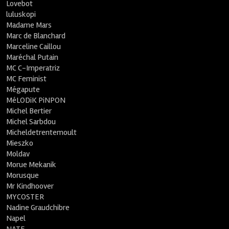
Lovebot
luluskopi
Madame Mars
Marc de Blanchard
Marceline Caillou
Maréchal Putain
MC C-Imperatriz
MC Feminist
Mégapute
MéLODiK PiNPON
Michel Bertier
Michel Sarbdou
Micheldetrentemoult
Mieszko
Moldav
Morue Mekanik
Morusque
Mr Kindhoover
MYCOSTER
Nadine Graudchibre
Napel