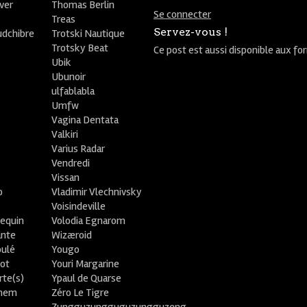
ver
Thomas Berlin
Se connecter
R
Treas
Servez-vous !
udchibre
Trotski Nautique
Trotsky Beat
Ce post est aussi disponible aux fo
Ubik
Ubunoir
ulfablabla
Umfw
Vagina Dentata
Valkiri
Varius Radar
Vendredi
Vissan
o
Vladimir Vlechnivsky
e
Voisindeville
lequin
Volodia Egnarom
ante
Wizæroid
oulé
Yougo
ot
Youri Margarine
rte(s)
Ypaul de Quarse
lhem
Zéro Le Tigre