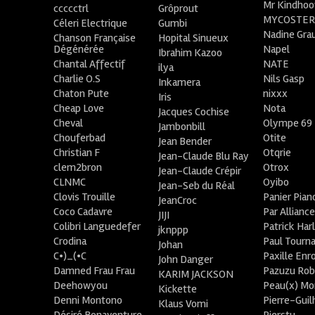
Mr Kindhoo
ccccctrl
Grôprout
MYCOSTE
Céleri Electrique
Gumbi
Nadine Gra
Chanson Française
Hopital Sinueux
Dégénérée
Napel
Ibrahim Kazoo
Chantal Affectif
NATE
ilya
Charlie O.S
Nils Gasp
Inkamera
Chaton Pute
nixxx
Iris
Cheap Love
Nota
Jacques Cochise
Cheval
Olympe 69
Jambonbill
Chouferbad
Otite
Jean Bender
Christian F
Otqrie
Jean-Claude Blu Ray
clem2bron
Otrox
Jean-Claude Crépir
CLNMC
Oyibo
Jean-Seb du Réal
Clovis Trouille
Panier Pian
JeanCroc
Coco Cadavre
Par Allianc
JIJI
Colibri Languedefer
Patrick Har
jknppp
Crodina
Paul Tourn
Johan
C•)_(•C
Paxille Enr
John Danger
Damned Frau Frau
Pazuzu Rob
KARIM JACKSON
Deehowyou
Peau(x) Mo
Kickette
Denni Montono
Pierre-Gui
Klaus Vomi