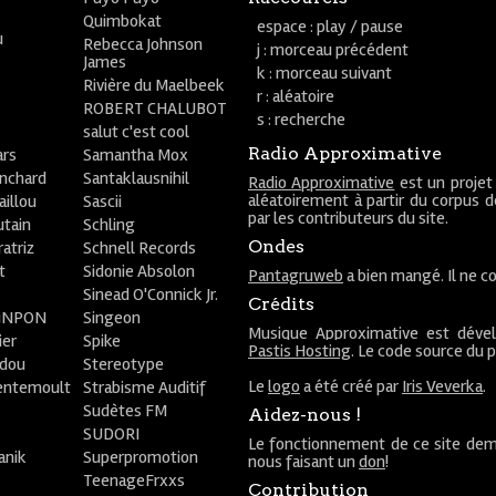
Quimbokat
espace : play / pause
u
Rebecca Johnson
j : morceau précédent
James
k : morceau suivant
Rivière du Maelbeek
r : aléatoire
ROBERT CHALUBOT
s : recherche
salut c'est cool
Radio Approximative
rs
Samantha Mox
anchard
Santaklausnihil
Radio Approximative
est un projet
aléatoirement à partir du corpus 
aillou
Sascii
par les contributeurs du site.
utain
Schling
Ondes
atriz
Schnell Records
t
Sidonie Absolon
Pantagruweb
a bien mangé. Il ne co
Sinead O'Connick Jr.
Crédits
PiNPON
Singeon
Musique Approximative est déve
ier
Spike
Pastis Hosting
. Le code source du 
bdou
Stereotype
Le
logo
a été créé par
Iris Veverka
.
entemoult
Strabisme Auditif
Sudètes FM
Aidez-nous !
SUDORI
Le fonctionnement de ce site dem
anik
Superpromotion
nous faisant un
don
!
TeenageFrxxs
Contribution