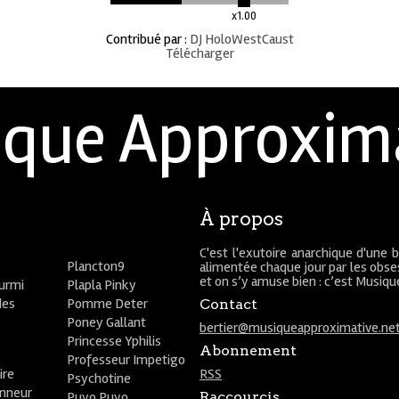
x1.00
Contribué par
:
DJ HoloWestCaust
Télécharger
que Approxim
À propos
C'est l'exutoire anarchique d'une 
Plancton9
alimentée chaque jour par les obses
et on s’y amuse bien : c’est Musiq
ourmi
Plapla Pinky
des
Pomme Deter
Contact
Poney Gallant
bertier@musiqueapproximative.ne
Princesse Yphilis
Abonnement
Professeur Impetigo
ire
RSS
Psychotine
onneur
Puyo Puyo
Raccourcis