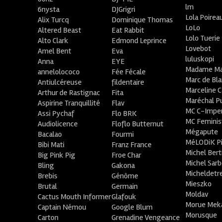
lm
6nysta
DJGrigri
Lola Poirea
Alix Turcq
Dominique Thomas
LoLo
Altered Beast
Eat Rabbit
Lolo Tuerie
Alto Clark
Edmond Leprince
Lovebot
Amel Bent
Eva
luluskopi
Anna
EYE
Madame Ma
annelolococo
Fée Fécale
Marc de Bl
Antiulcéreuse
fildentaire
Marceline C
Arthur de Rastignac
Fita
Maréchal P
Aspirine Tranquillité
Flav
MC C-Imper
Assi Pychaf
Flo BRK
MC Feminis
Audiolicence
Floflo Butternut
Mégapute
Bacalao
Fourmi
MéLODiK 
Bibi Mati
Franz France
Michel Bert
Big Pink Pig
Froe Char
Michel Sar
Bling
Gakona
Micheldetr
Brebis
Génôme
Mieszko
Brutal
Germain
Moldav
Cactus Mouth Informer
Glafouk
Morue Mek
Captain Némou
Google Blum
Morusque
Carton
Grenadine Vengeance