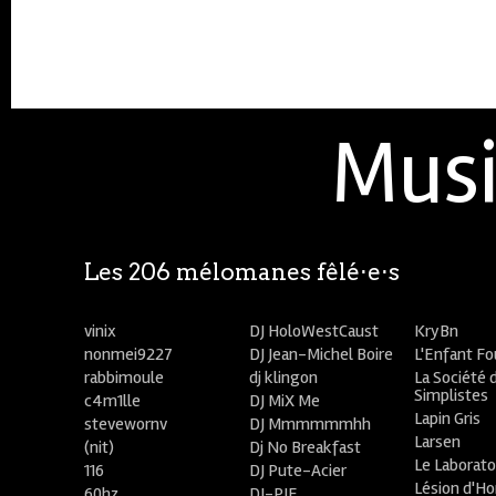
Musi
Les 206 mélomanes fêlé⋅e⋅s
vinix
DJ HoloWestCaust
KryBn
nonmei9227
DJ Jean-Michel Boire
L'Enfant F
rabbimoule
dj klingon
La Société 
Simplistes
c4m1lle
DJ MiX Me
Lapin Gris
stevewornv
DJ Mmmmmmhh
Larsen
(nit)
Dj No Breakfast
Le Laborato
116
DJ Pute-Acier
Lésion d'H
60hz
DJ-PIE