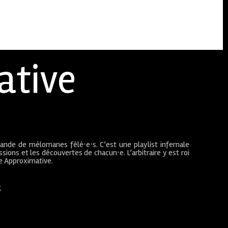
ative
bande de mélomanes fêlé⋅e⋅s. C’est une playlist infernale
sions et les découvertes de chacun⋅e. L’arbitraire y est roi
ue Approximative.
t