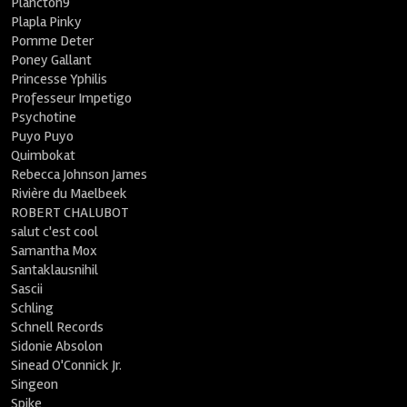
Plancton9
Plapla Pinky
Pomme Deter
Poney Gallant
Princesse Yphilis
Professeur Impetigo
Psychotine
Puyo Puyo
Quimbokat
Rebecca Johnson James
Rivière du Maelbeek
ROBERT CHALUBOT
salut c'est cool
Samantha Mox
Santaklausnihil
Sascii
Schling
Schnell Records
Sidonie Absolon
Sinead O'Connick Jr.
Singeon
Spike