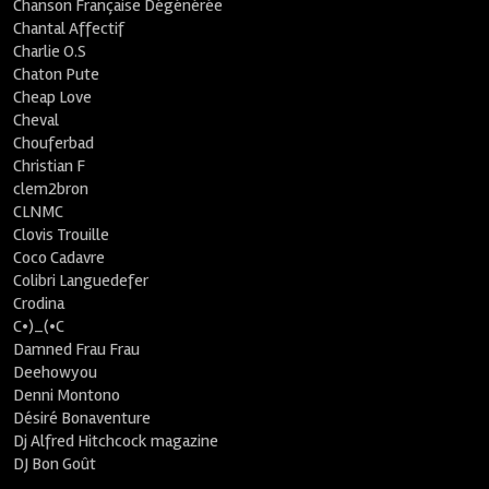
Chanson Française Dégénérée
Chantal Affectif
Charlie O.S
Chaton Pute
Cheap Love
Cheval
Chouferbad
Christian F
clem2bron
CLNMC
Clovis Trouille
Coco Cadavre
Colibri Languedefer
Crodina
C•)_(•C
Damned Frau Frau
Deehowyou
Denni Montono
Désiré Bonaventure
Dj Alfred Hitchcock magazine
DJ Bon Goût