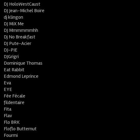
DJ HoloWestCaust
DJ Jean-Michel Boire
dj klingon
DJ MiX Me
DJ Mmmmmmhh
Dj No Breakfast
DJ Pute-Acier
DJ-PIE
DJGrigri
Dominique Thomas
Eat Rabbit
Edmond Leprince
Eva
EYE
Fée Fécale
fildentaire
Fita
Flav
Flo BRK
Floflo Butternut
Fourmi