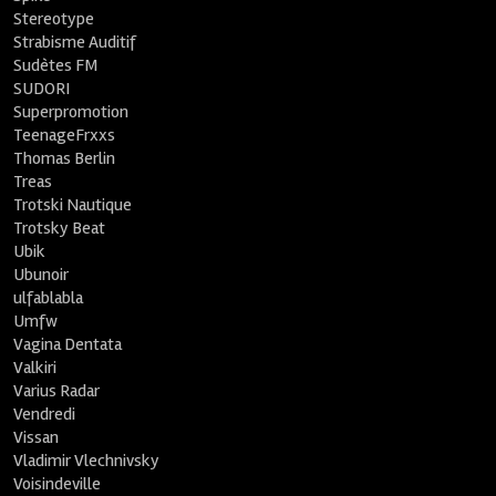
Stereotype
Strabisme Auditif
Sudètes FM
SUDORI
Superpromotion
TeenageFrxxs
Thomas Berlin
Treas
Trotski Nautique
Trotsky Beat
Ubik
Ubunoir
ulfablabla
Umfw
Vagina Dentata
Valkiri
Varius Radar
Vendredi
Vissan
Vladimir Vlechnivsky
Voisindeville