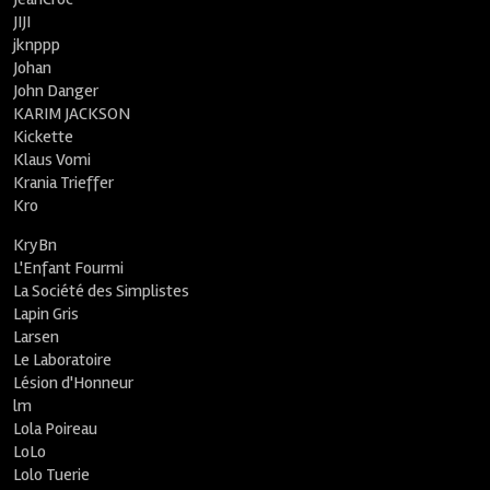
JIJI
jknppp
Johan
John Danger
KARIM JACKSON
Kickette
Klaus Vomi
Krania Trieffer
Kro
KryBn
L'Enfant Fourmi
La Société des Simplistes
Lapin Gris
Larsen
Le Laboratoire
Lésion d'Honneur
lm
Lola Poireau
LoLo
Lolo Tuerie