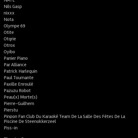
NATE
Nils Gasp
nixxx
Nota
Olympe 69
Otite
Otqrie
Otrox
Oyibo
Panier Piano
Par Alliance
Patrick Harlequin
Paul Tournante
Paxille Enroulé
Pazuzu Robot
Peau(x) Morte(s)
Pierre-Guilhem
Pierstu
Pinpon Fan Club Du Karaoké Team De La Salle Des Fêtes De La
Piscine De Steenokkerzeel
Piss-in