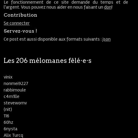
Le fonctionnement de ce site demande du temps et de
l'argent. Vous pouvez nous aider en nous faisant un
don
!
Contribution
Se connecter
Servez-vous !
Ce post est aussi disponible aux formats suivants :
json
Les 206 mélomanes fêlé⋅e⋅s
vinix
nonmei9227
rabbimoule
c4m1lle
stevewornv
(nit)
116
60hz
6nysta
Alix Turcq