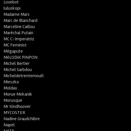
Lovebot
luluskopi
Madame Mars
Marc de Blanchard
Marceline Caillou
Maréchal Putain
MC C-Imperatriz
MC Feminist
Mégapute
MéLODiK PiNPON
Michel Bertier
Michel Sarbdou
Micheldetrentemoult
Mieszko
Moldav
Morue Mekanik
Morusque
Mr Kindhoover
MYCOSTER
Nadine Graudchibre
Napel