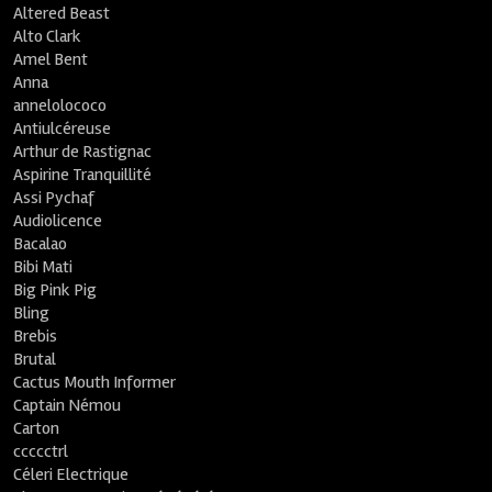
Altered Beast
Alto Clark
Amel Bent
Anna
annelolococo
Antiulcéreuse
Arthur de Rastignac
Aspirine Tranquillité
Assi Pychaf
Audiolicence
Bacalao
Bibi Mati
Big Pink Pig
Bling
Brebis
Brutal
Cactus Mouth Informer
Captain Némou
Carton
ccccctrl
Céleri Electrique