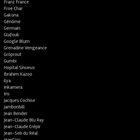
Franz France
Froe Char
Gakona
Génôme
Germain
Glafouk
Google Blum
Grenadine Vengeance
Grôprout
Gumbi
Hopital Sinueux
Ibrahim Kazoo
ilya
Inkamera
Iris
Jacques Cochise
Jambonbill
Jean Bender
Jean-Claude Blu Ray
Jean-Claude Crépir
Jean-Seb du Réal
JeanCroc