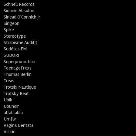
Schnell Records
Sidonie Absolon
Sinead O'Connick Jr.
Singeon
Spike
Stereotype
Strabisme Auditif
Sudètes FM
SUDORI
Superpromotion
TeenageFrxxs
Thomas Berlin
Treas
Trotski Nautique
Trotsky Beat
Ubik
Ubunoir
ulfablabla
Umfw
Vagina Dentata
Valkiri