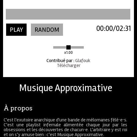
00:00
02:31
PLAY
RANDOM
x1.00
Contribué par
:
Glafouk
Télécharger
Musique Approximative
À propos
C'est l'exutoire anarchique d'une bande de mélomanes fêlé⋅e⋅s.
C’est une playlist infernale alimentée chaque jour par les
obsessions et les découvertes de chacun⋅e. L’arbitraire y est roi
et on s’y amuse bien : c’est Musique Approximative.