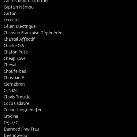
Cactus Mouth Informer
Captain Némou
Carton
ccccctrl
Céleri Electrique
Chanson Française Dégénérée
Chantal Affectif
Charlie O.S
Chaton Pute
Cheap Love
Cheval
Chouferbad
Christian F
clem2bron
CLNMC
Clovis Trouille
Coco Cadavre
Colibri Languedefer
Crodina
C•)_(•C
Damned Frau Frau
Deehowyou