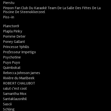
Pierstu
Pinpon Fan Club Du Karaoké Team De La Salle Des Fêtes De La
Piscine De Steenokkerzeel
Piss-in
Plancton9
Plapla Pinky
Pomme Deter
Poney Gallant
Princesse Yphilis
Professeur Impetigo
Psychotine
Puyo Puyo
Quimbokat
Rebecca Johnson James
Rivière du Maelbeek
ROBERT CHALUBOT
salut c'est cool
Samantha Mox
Santaklausnihil
Sascii
Schling