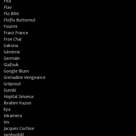
Fita
Flav
Flo BRK
Floflo Butternut
Fourmi
Franz France
Froe Char
Gakona
Génôme
Germain
Glafouk
Google Blum
Grenadine Vengeance
Grôprout
Gumbi
Hopital Sinueux
Ibrahim Kazoo
ilya
Inkamera
Iris
Jacques Cochise
Jambonbill