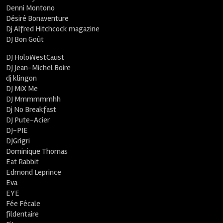
Denni Montono
Désiré Bonaventure
Dj Alfred Hitchcock magazine
DJ Bon Goût
DJ HoloWestCaust
DJ Jean-Michel Boire
dj klingon
DJ MiX Me
DJ Mmmmmmhh
Dj No Breakfast
DJ Pute-Acier
DJ-PIE
DJGrigri
Dominique Thomas
Eat Rabbit
Edmond Leprince
Eva
EYE
Fée Fécale
fildentaire