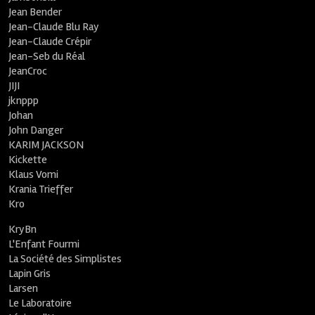
Jean Bender
Jean-Claude Blu Ray
Jean-Claude Crépir
Jean-Seb du Réal
JeanCroc
JIJI
jknppp
Johan
John Danger
KARIM JACKSON
Kickette
Klaus Vomi
Krania Trieffer
Kro
KryBn
L'Enfant Fourmi
La Société des Simplistes
Lapin Gris
Larsen
Le Laboratoire