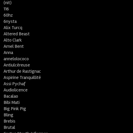
(nit)
116
60hz
6nysta
Alix Turcq
Altered Beast
Alto Clark
Amel Bent
Anna
annelolococo
Antiulcéreuse
Arthur de Rastignac
Aspirine Tranquillité
Assi Pychaf
Audiolicence
Bacalao
Bibi Mati
Big Pink Pig
Bling
Brebis
Brutal