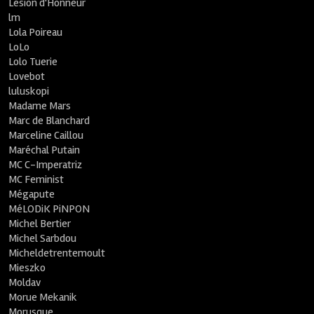
Lésion d'Honneur
lm
Lola Poireau
LoLo
Lolo Tuerie
Lovebot
luluskopi
Madame Mars
Marc de Blanchard
Marceline Caillou
Maréchal Putain
MC C-Imperatriz
MC Feminist
Mégapute
MéLODiK PiNPON
Michel Bertier
Michel Sarbdou
Micheldetrentemoult
Mieszko
Moldav
Morue Mekanik
Morusque