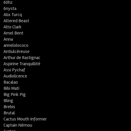
60hz
6nysta
Alix Turcq
Altered Beast
Alto Clark
Amel Bent
Anna
annelolococo
Antiulcéreuse
Arthur de Rastignac
Aspirine Tranquillité
Assi Pychaf
Audiolicence
Bacalao
Bibi Mati
Big Pink Pig
Bling
Brebis
Brutal
Cactus Mouth Informer
Captain Némou