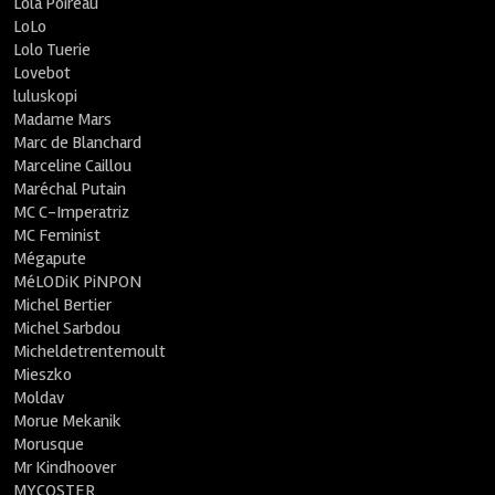
Lola Poireau
LoLo
Lolo Tuerie
Lovebot
luluskopi
Madame Mars
Marc de Blanchard
Marceline Caillou
Maréchal Putain
MC C-Imperatriz
MC Feminist
Mégapute
MéLODiK PiNPON
Michel Bertier
Michel Sarbdou
Micheldetrentemoult
Mieszko
Moldav
Morue Mekanik
Morusque
Mr Kindhoover
MYCOSTER