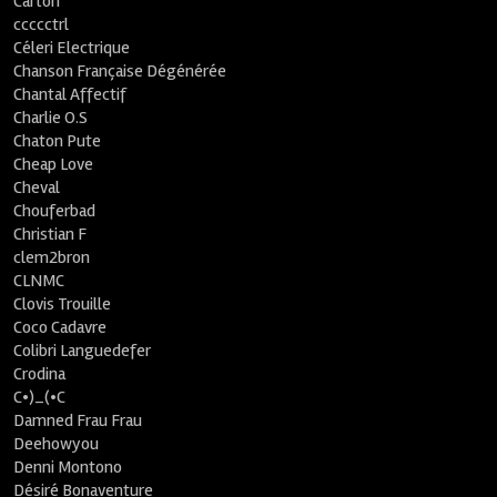
Carton
ccccctrl
Céleri Electrique
Chanson Française Dégénérée
Chantal Affectif
Charlie O.S
Chaton Pute
Cheap Love
Cheval
Chouferbad
Christian F
clem2bron
CLNMC
Clovis Trouille
Coco Cadavre
Colibri Languedefer
Crodina
C•)_(•C
Damned Frau Frau
Deehowyou
Denni Montono
Désiré Bonaventure