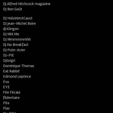
Dj Alfred Hitchcock magazine
DJ Bon Goût
DJ HoloWestCaust
DJ Jean-Michel Boire
dj klingon
DJ MiX Me
DJ Mmmmmmhh
Dj No Breakfast
DJ Pute-Acier
DJ-PIE
DJGrigri
Dominique Thomas
Eat Rabbit
Edmond Leprince
Eva
EYE
Fée Fécale
fildentaire
Fita
Flav