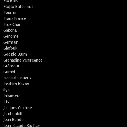
Flo BRK
Floflo Butternut
Fourmi
Franz France
Froe Char
Gakona
Génôme
Germain
Glafouk
Google Blum
Grenadine Vengeance
Grôprout
Gumbi
Hopital Sinueux
Ibrahim Kazoo
ilya
Inkamera
Iris
Jacques Cochise
Jambonbill
Jean Bender
Jean-Claude Blu Ray