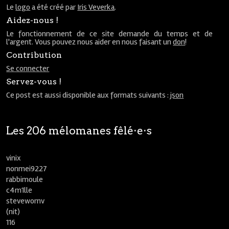
Le
logo
a été créé par
Iris Veverka
.
Aidez-nous !
Le fonctionnement de ce site demande du temps et de
l'argent. Vous pouvez nous aider en nous faisant un
don
!
Contribution
Se connecter
Servez-vous !
Ce post est aussi disponible aux formats suivants :
json
Les 206 mélomanes fêlé⋅e⋅s
vinix
nonmei9227
rabbimoule
c4m1lle
stevewornv
(nit)
116