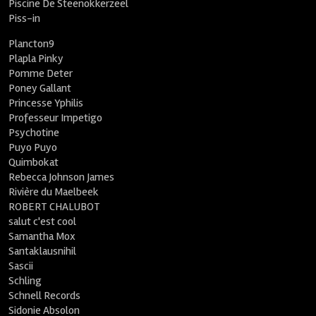
Piscine De Steenokkerzeel
Piss-in
Plancton9
Plapla Pinky
Pomme Deter
Poney Gallant
Princesse Yphilis
Professeur Impetigo
Psychotine
Puyo Puyo
Quimbokat
Rebecca Johnson James
Rivière du Maelbeek
ROBERT CHALUBOT
salut c'est cool
Samantha Mox
Santaklausnihil
Sascii
Schling
Schnell Records
Sidonie Absolon