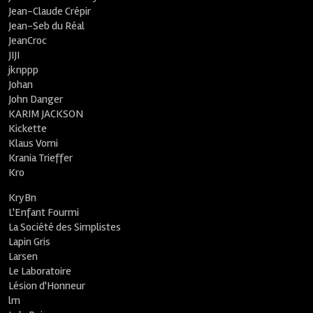
Jean-Claude Crépir
Jean-Seb du Réal
JeanCroc
JIJI
jknppp
Johan
John Danger
KARIM JACKSON
Kickette
Klaus Vomi
Krania Trieffer
Kro
KryBn
L'Enfant Fourmi
La Société des Simplistes
Lapin Gris
Larsen
Le Laboratoire
Lésion d'Honneur
lm