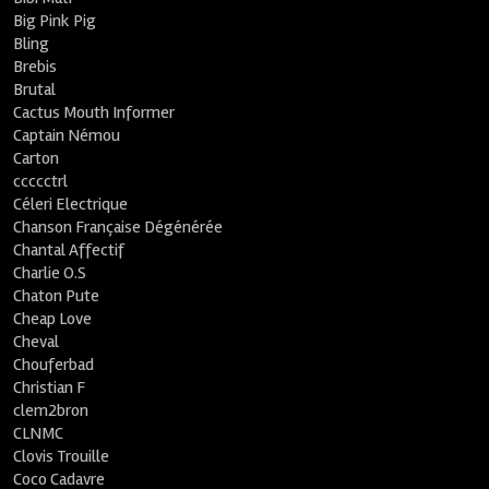
Big Pink Pig
Bling
Brebis
Brutal
Cactus Mouth Informer
Captain Némou
Carton
ccccctrl
Céleri Electrique
Chanson Française Dégénérée
Chantal Affectif
Charlie O.S
Chaton Pute
Cheap Love
Cheval
Chouferbad
Christian F
clem2bron
CLNMC
Clovis Trouille
Coco Cadavre