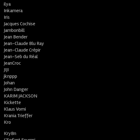
ilya
Inkamera
Iris
Jacques Cochise
Jambonbill
Jean Bender
Jean-Claude Blu Ray
Jean-Claude Crépir
Jean-Seb du Réal
JeanCroc
JIJI
jknppp
Johan
John Danger
KARIM JACKSON
Kickette
Klaus Vomi
Krania Trieffer
Kro
KryBn