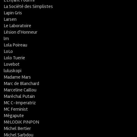
L'Enfant Fourmi
La Société des Simplistes
Lapin Gris
Larsen
Le Laboratoire
Lésion d'Honneur
lm
Lola Poireau
LoLo
Lolo Tuerie
Lovebot
luluskopi
Madame Mars
Marc de Blanchard
Marceline Caillou
Maréchal Putain
MC C-Imperatriz
MC Feminist
Mégapute
MéLODiK PiNPON
Michel Bertier
Michel Sarbdou