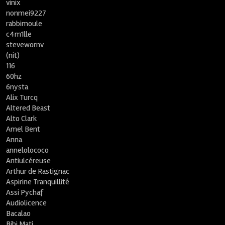
vinix
nonmei9227
rabbimoule
c4m1lle
stevewornv
(nit)
116
60hz
6nysta
Alix Turcq
Altered Beast
Alto Clark
Amel Bent
Anna
annelolococo
Antiulcéreuse
Arthur de Rastignac
Aspirine Tranquillité
Assi Pychaf
Audiolicence
Bacalao
Bibi Mati