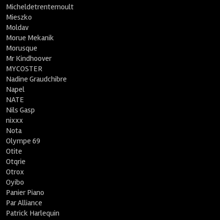
Micheldetrentemoult
Mieszko
Moldav
Morue Mekanik
Morusque
Mr Kindhoover
MYCOSTER
Nadine Graudchibre
Napel
NATE
Nils Gasp
nixxx
Nota
Olympe 69
Otite
Otqrie
Otrox
Oyibo
Panier Piano
Par Alliance
Patrick Harlequin