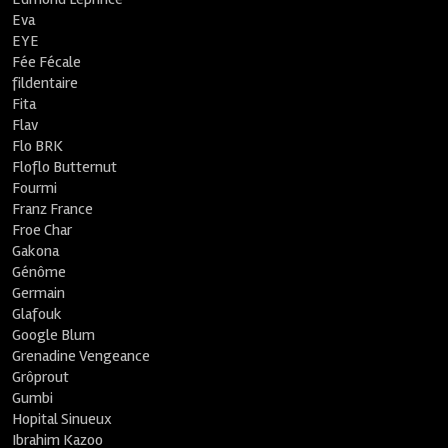
Eva
EYE
Fée Fécale
fildentaire
Fita
Flav
Flo BRK
Floflo Butternut
Fourmi
Franz France
Froe Char
Gakona
Génôme
Germain
Glafouk
Google Blum
Grenadine Vengeance
Grôprout
Gumbi
Hopital Sinueux
Ibrahim Kazoo