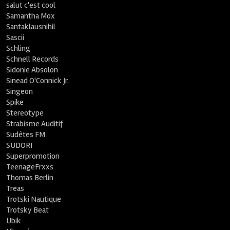
salut c'est cool
Samantha Mox
Santaklausnihil
Sascii
Schling
Schnell Records
Sidonie Absolon
Sinead O'Connick Jr.
Singeon
Spike
Stereotype
Strabisme Auditif
Sudètes FM
SUDORI
Superpromotion
TeenageFrxxs
Thomas Berlin
Treas
Trotski Nautique
Trotsky Beat
Ubik