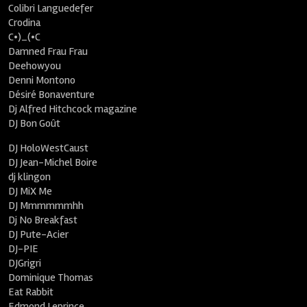
Colibri Languedefer
Crodina
C•)_(•C
Damned Frau Frau
Deehowyou
Denni Montono
Désiré Bonaventure
Dj Alfred Hitchcock magazine
DJ Bon Goût
DJ HoloWestCaust
DJ Jean-Michel Boire
dj klingon
DJ MiX Me
DJ Mmmmmmhh
Dj No Breakfast
DJ Pute-Acier
DJ-PIE
DJGrigri
Dominique Thomas
Eat Rabbit
Edmond Leprince