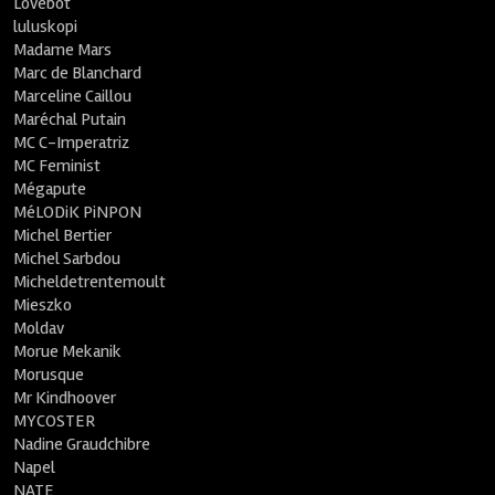
Lovebot
luluskopi
Madame Mars
Marc de Blanchard
Marceline Caillou
Maréchal Putain
MC C-Imperatriz
MC Feminist
Mégapute
MéLODiK PiNPON
Michel Bertier
Michel Sarbdou
Micheldetrentemoult
Mieszko
Moldav
Morue Mekanik
Morusque
Mr Kindhoover
MYCOSTER
Nadine Graudchibre
Napel
NATE