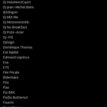
DJ HoloWestCaust
DJ Jean-Michel Boire
dj klingon
DJ MiX Me
DJ Mmmmmmhh
Dj No Breakfast
DJ Pute-Acier
DJ-PIE
DJGrigri
Dominique Thomas
Eat Rabbit
Edmond Leprince
Eva
EYE
Fée Fécale
fildentaire
Fita
Flav
Flo BRK
Floflo Butternut
Fourmi