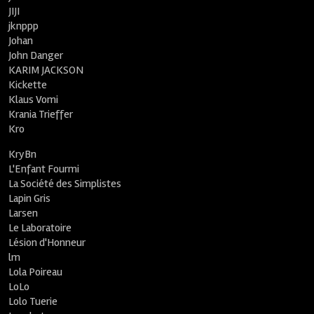
JIJI
jknppp
Johan
John Danger
KARIM JACKSON
Kickette
Klaus Vomi
Krania Trieffer
Kro
KryBn
L'Enfant Fourmi
La Société des Simplistes
Lapin Gris
Larsen
Le Laboratoire
Lésion d'Honneur
lm
Lola Poireau
LoLo
Lolo Tuerie