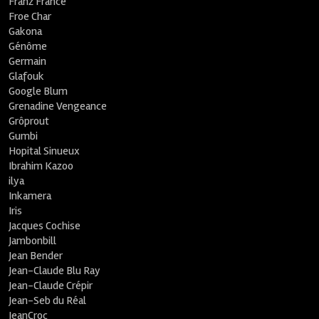
Franz France
Froe Char
Gakona
Génôme
Germain
Glafouk
Google Blum
Grenadine Vengeance
Grôprout
Gumbi
Hopital Sinueux
Ibrahim Kazoo
ilya
Inkamera
Iris
Jacques Cochise
Jambonbill
Jean Bender
Jean-Claude Blu Ray
Jean-Claude Crépir
Jean-Seb du Réal
JeanCroc