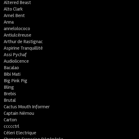
Altered Beast
Alto Clark
Amel Bent
Anna
annelolococo
Antiulcéreuse
Arthur de Rastignac
Aspirine Tranquillité
Assi Pychaf
Audiolicence
Bacalao
Bibi Mati
Big Pink Pig
Bling
Brebis
Brutal
Cactus Mouth Informer
Captain Némou
Carton
ccccctrl
Céleri Electrique