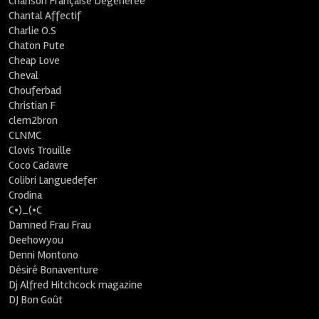
Chanson Française Dégénérée
Chantal Affectif
Charlie O.S
Chaton Pute
Cheap Love
Cheval
Chouferbad
Christian F
clem2bron
CLNMC
Clovis Trouille
Coco Cadavre
Colibri Languedefer
Crodina
C•)_(•C
Damned Frau Frau
Deehowyou
Denni Montono
Désiré Bonaventure
Dj Alfred Hitchcock magazine
DJ Bon Goût