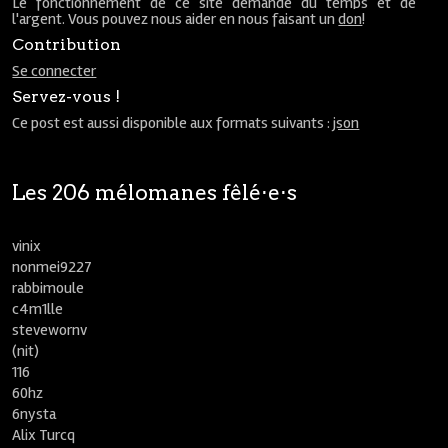
Le fonctionnement de ce site demande du temps et de
l'argent. Vous pouvez nous aider en nous faisant un
don
!
Contribution
Se connecter
Servez-vous !
Ce post est aussi disponible aux formats suivants :
json
Les 206 mélomanes fêlé⋅e⋅s
vinix
nonmei9227
rabbimoule
c4m1lle
stevewornv
(nit)
116
60hz
6nysta
Alix Turcq