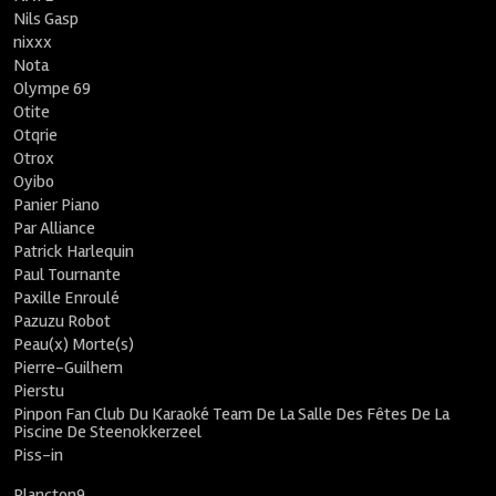
Nils Gasp
nixxx
Nota
Olympe 69
Otite
Otqrie
Otrox
Oyibo
Panier Piano
Par Alliance
Patrick Harlequin
Paul Tournante
Paxille Enroulé
Pazuzu Robot
Peau(x) Morte(s)
Pierre-Guilhem
Pierstu
Pinpon Fan Club Du Karaoké Team De La Salle Des Fêtes De La
Piscine De Steenokkerzeel
Piss-in
Plancton9