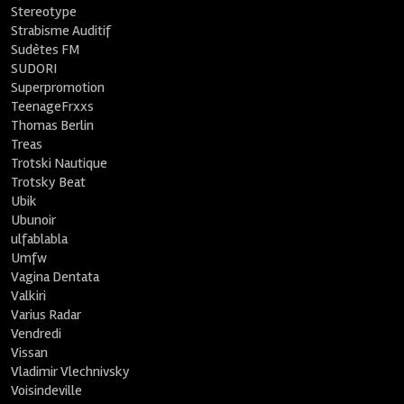
Stereotype
Strabisme Auditif
Sudètes FM
SUDORI
Superpromotion
TeenageFrxxs
Thomas Berlin
Treas
Trotski Nautique
Trotsky Beat
Ubik
Ubunoir
ulfablabla
Umfw
Vagina Dentata
Valkiri
Varius Radar
Vendredi
Vissan
Vladimir Vlechnivsky
Voisindeville