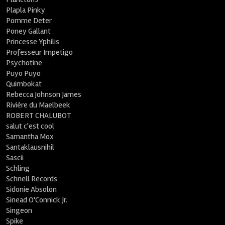
Plapla Pinky
Pomme Deter
Poney Gallant
Princesse Yphilis
Professeur Impetigo
Psychotine
Puyo Puyo
Quimbokat
Rebecca Johnson James
Rivière du Maelbeek
ROBERT CHALUBOT
salut c'est cool
Samantha Mox
Santaklausnihil
Sascii
Schling
Schnell Records
Sidonie Absolon
Sinead O'Connick Jr.
Singeon
Spike