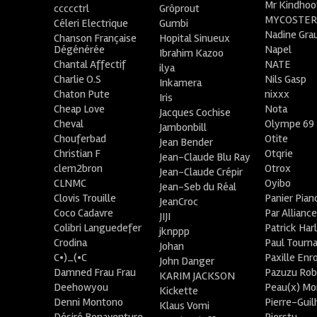
Mr Kindhoo
ccccctrl
Grôprout
MYCOSTE
Céleri Electrique
Gumbi
Nadine Gra
Chanson Française
Hopital Sinueux
Dégénérée
Napel
Ibrahim Kazoo
Chantal Affectif
NATE
ilya
Charlie O.S
Nils Gasp
Inkamera
Chaton Pute
nixxx
Iris
Cheap Love
Nota
Jacques Cochise
Cheval
Olympe 69
Jambonbill
Chouferbad
Otite
Jean Bender
Christian F
Otqrie
Jean-Claude Blu Ray
clem2bron
Otrox
Jean-Claude Crépir
CLNMC
Oyibo
Jean-Seb du Réal
Clovis Trouille
Panier Pian
JeanCroc
Coco Cadavre
Par Allianc
JIJI
Colibri Languedefer
Patrick Har
jknppp
Crodina
Paul Tourn
Johan
C•)_(•C
Paxille Enr
John Danger
Damned Frau Frau
Pazuzu Rob
KARIM JACKSON
Deehowyou
Peau(x) Mo
Kickette
Denni Montono
Pierre-Gui
Klaus Vomi