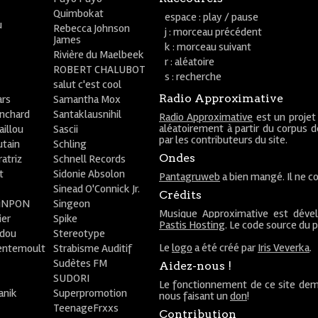
Quimbokat
espace : play / pause
u
Rebecca Johnson
j : morceau précédent
James
k : morceau suivant
Rivière du Maelbeek
r : aléatoire
ROBERT CHALUBOT
s : recherche
salut c'est cool
Radio Approximative
rs
Samantha Mox
anchard
Santaklausnihil
Radio Approximative
est un projet
aléatoirement à partir du corpus 
aillou
Sascii
par les contributeurs du site.
utain
Schling
Ondes
atriz
Schnell Records
t
Sidonie Absolon
Pantagruweb
a bien mangé. Il ne co
Sinead O'Connick Jr.
Crédits
PiNPON
Singeon
Musique Approximative est déve
ier
Spike
Pastis Hosting
. Le code source du 
bdou
Stereotype
Le
logo
a été créé par
Iris Veverka
.
entemoult
Strabisme Auditif
Sudètes FM
Aidez-nous !
SUDORI
Le fonctionnement de ce site dem
anik
Superpromotion
nous faisant un
don
!
TeenageFrxxs
Contribution