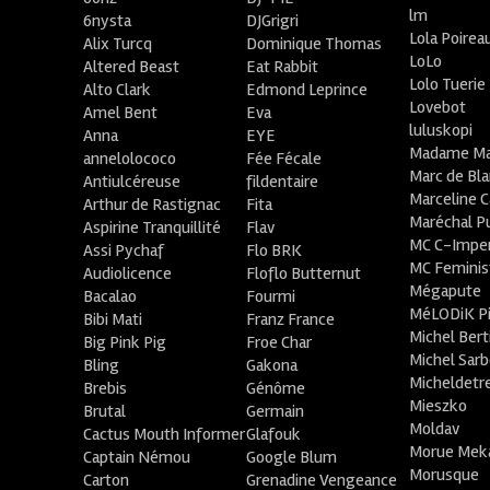
lm
6nysta
DJGrigri
Lola Poirea
Alix Turcq
Dominique Thomas
LoLo
Altered Beast
Eat Rabbit
Lolo Tuerie
Alto Clark
Edmond Leprince
Lovebot
Amel Bent
Eva
luluskopi
Anna
EYE
Madame Ma
annelolococo
Fée Fécale
Marc de Bl
Antiulcéreuse
fildentaire
Marceline C
Arthur de Rastignac
Fita
Maréchal P
Aspirine Tranquillité
Flav
MC C-Imper
Assi Pychaf
Flo BRK
MC Feminis
Audiolicence
Floflo Butternut
Mégapute
Bacalao
Fourmi
MéLODiK 
Bibi Mati
Franz France
Michel Bert
Big Pink Pig
Froe Char
Michel Sar
Bling
Gakona
Micheldetr
Brebis
Génôme
Mieszko
Brutal
Germain
Moldav
Cactus Mouth Informer
Glafouk
Morue Mek
Captain Némou
Google Blum
Morusque
Carton
Grenadine Vengeance