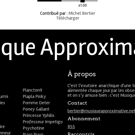
x1.00
Contribué par
:
Michel Bertier
Télécharger
que Approxim
À propos
C'est l'exutoire anarchique d'une 
Plancton9
alimentée chaque jour par les obses
et on s’y amuse bien : c’est Musiq
ourmi
Plapla Pinky
des
Pomme Deter
Contact
Poney Gallant
bertier@musiqueapproximative.ne
Princesse Yphilis
Abonnement
Professeur Impetigo
ire
RSS
Psychotine
onneur
Puyo Puyo
Raccourcis