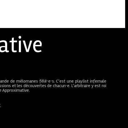
ative
bande de mélomanes fêlé⋅e⋅s. C’est une playlist infernale
sions et les découvertes de chacun⋅e. L’arbitraire y est roi
ue Approximative.
t