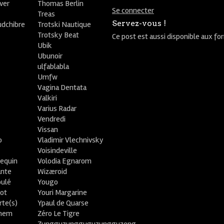
ver
Thomas Berlin
Se connecter
R
Treas
Servez-vous !
udchibre
Trotski Nautique
Trotsky Beat
Ce post est aussi disponible aux fo
Ubik
Ubunoir
ulfablabla
Umfw
Vagina Dentata
Valkiri
Varius Radar
Vendredi
Vissan
o
Vladimir Vlechnivsky
e
Voisindeville
lequin
Volodia Egnarom
ante
Wizæroid
oulé
Yougo
ot
Youri Margarine
rte(s)
Ypaul de Quarse
lhem
Zéro Le Tigre