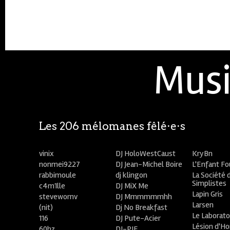
Musi
Les 206 mélomanes fêlé⋅e⋅s
vinix
DJ HoloWestCaust
KryBn
nonmei9227
DJ Jean-Michel Boire
L'Enfant F
rabbimoule
dj klingon
La Société 
Simplistes
c4m1lle
DJ MiX Me
Lapin Gris
stevewornv
DJ Mmmmmmhh
Larsen
(nit)
Dj No Breakfast
Le Laborato
116
DJ Pute-Acier
Lésion d'H
60hz
DJ-PIE