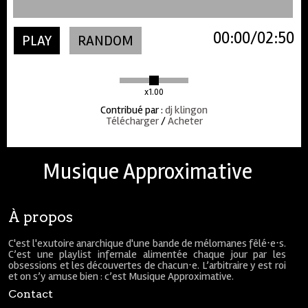
00:00
02:50
PLAY
RANDOM
x1.00
Contribué par
:
dj klingon
Télécharger
/
Acheter
Musique Approximative
À propos
C'est l'exutoire anarchique d'une bande de mélomanes fêlé⋅e⋅s.
C’est une playlist infernale alimentée chaque jour par les
obsessions et les découvertes de chacun⋅e. L’arbitraire y est roi
et on s’y amuse bien : c’est Musique Approximative.
Contact