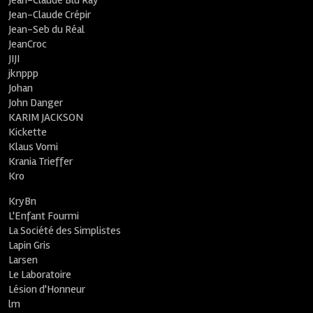
Jean-Claude Blu Ray
Jean-Claude Crépir
Jean-Seb du Réal
JeanCroc
JIJI
jknppp
Johan
John Danger
KARIM JACKSON
Kickette
Klaus Vomi
Krania Trieffer
Kro
KryBn
L'Enfant Fourmi
La Société des Simplistes
Lapin Gris
Larsen
Le Laboratoire
Lésion d'Honneur
lm