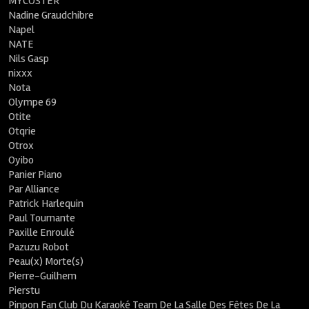
MYCOSTER
Nadine Graudchibre
Napel
NATE
Nils Gasp
nixxx
Nota
Olympe 69
Otite
Otqrie
Otrox
Oyibo
Panier Piano
Par Alliance
Patrick Harlequin
Paul Tournante
Paxille Enroulé
Pazuzu Robot
Peau(x) Morte(s)
Pierre-Guilhem
Pierstu
Pinpon Fan Club Du Karaoké Team De La Salle Des Fêtes De La