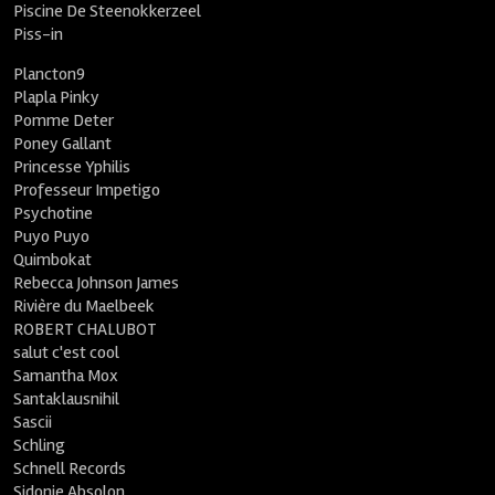
Piscine De Steenokkerzeel
Piss-in
Plancton9
Plapla Pinky
Pomme Deter
Poney Gallant
Princesse Yphilis
Professeur Impetigo
Psychotine
Puyo Puyo
Quimbokat
Rebecca Johnson James
Rivière du Maelbeek
ROBERT CHALUBOT
salut c'est cool
Samantha Mox
Santaklausnihil
Sascii
Schling
Schnell Records
Sidonie Absolon