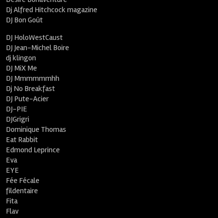
Dj Alfred Hitchcock magazine
DJ Bon Goût
DJ HoloWestCaust
DJ Jean-Michel Boire
dj klingon
DJ MiX Me
DJ Mmmmmmhh
Dj No Breakfast
DJ Pute-Acier
DJ-PIE
DJGrigri
Dominique Thomas
Eat Rabbit
Edmond Leprince
Eva
EYE
Fée Fécale
fildentaire
Fita
Flav