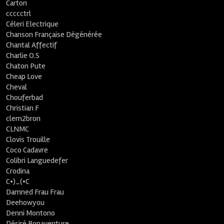
Carton
ccccctrl
Céleri Electrique
Chanson Française Dégénérée
Chantal Affectif
Charlie O.S
Chaton Pute
Cheap Love
Cheval
Chouferbad
Christian F
clem2bron
CLNMC
Clovis Trouille
Coco Cadavre
Colibri Languedefer
Crodina
C•)_(•C
Damned Frau Frau
Deehowyou
Denni Montono
Désiré Bonaventure