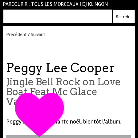
PARCOURIR :
TOUS LES MORCEAUX
|
DJ KLINGON
Précédent
/
Suivant
Peggy Lee Cooper
Jingle Bell Rock on Love
Boat Feat Mc Glace
Vanille
Peggy Lee Copper chante noël, bientôt l'album.