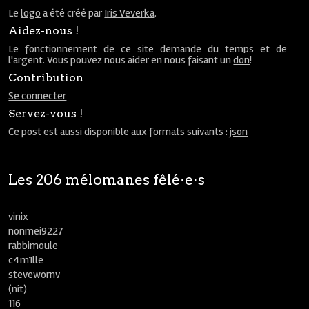
Le
logo
a été créé par
Iris Veverka
.
Aidez-nous !
Le fonctionnement de ce site demande du temps et de
l'argent. Vous pouvez nous aider en nous faisant un
don
!
Contribution
Se connecter
Servez-vous !
Ce post est aussi disponible aux formats suivants :
json
Les 206 mélomanes fêlé⋅e⋅s
vinix
nonmei9227
rabbimoule
c4m1lle
stevewornv
(nit)
116