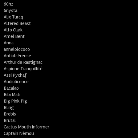
60hz
6nysta
Alix Turcq
Altered Beast
Alto Clark
Amel Bent
Anna
annelolococo
Antiulcéreuse
Arthur de Rastignac
Aspirine Tranquillité
Assi Pychaf
Audiolicence
Bacalao
Bibi Mati
Big Pink Pig
Bling
Brebis
Brutal
Cactus Mouth Informer
Captain Némou