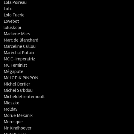
Lola Poireau
LoLo
Lolo Tuerie
Lovebot
luluskopi
Madame Mars
Marc de Blanchard
Marceline Caillou
Maréchal Putain
MC C-Imperatriz
MC Feminist
Mégapute
MéLODiK PiNPON
Michel Bertier
Michel Sarbdou
Micheldetrentemoult
Mieszko
Moldav
Morue Mekanik
Morusque
Mr Kindhoover