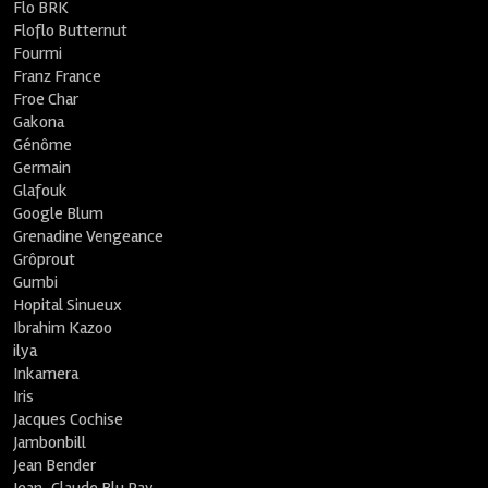
Flo BRK
Floflo Butternut
Fourmi
Franz France
Froe Char
Gakona
Génôme
Germain
Glafouk
Google Blum
Grenadine Vengeance
Grôprout
Gumbi
Hopital Sinueux
Ibrahim Kazoo
ilya
Inkamera
Iris
Jacques Cochise
Jambonbill
Jean Bender