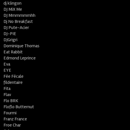
dj klingon
DJ MiX Me
DJ Mmmmmmhh
Dj No Breakfast
DJ Pute-Acier
DJ-PIE
DJGrigri
Dominique Thomas
Eat Rabbit
Edmond Leprince
Eva
EYE
Fée Fécale
fildentaire
Fita
Flav
Flo BRK
Floflo Butternut
Fourmi
Franz France
Froe Char