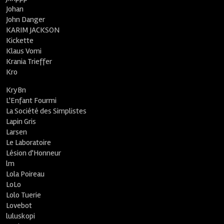
Johan
John Danger
KARIM JACKSON
Kickette
Klaus Vomi
Krania Trieffer
Kro
KryBn
L'Enfant Fourmi
La Société des Simplistes
Lapin Gris
Larsen
Le Laboratoire
Lésion d'Honneur
lm
Lola Poireau
LoLo
Lolo Tuerie
Lovebot
luluskopi