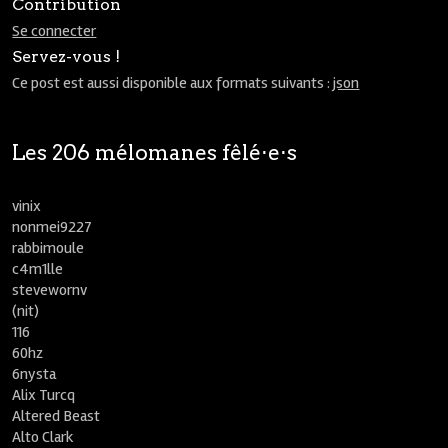
Contribution
Se connecter
Servez-vous !
Ce post est aussi disponible aux formats suivants :
json
Les 206 mélomanes fêlé⋅e⋅s
vinix
nonmei9227
rabbimoule
c4m1lle
stevewornv
(nit)
116
60hz
6nysta
Alix Turcq
Altered Beast
Alto Clark