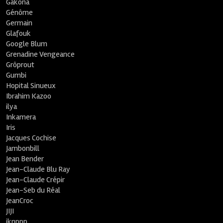
Gakona
Génôme
Germain
Glafouk
Google Blum
Grenadine Vengeance
Grôprout
Gumbi
Hopital Sinueux
Ibrahim Kazoo
ilya
Inkamera
Iris
Jacques Cochise
Jambonbill
Jean Bender
Jean-Claude Blu Ray
Jean-Claude Crépir
Jean-Seb du Réal
JeanCroc
JIJI
jknppp