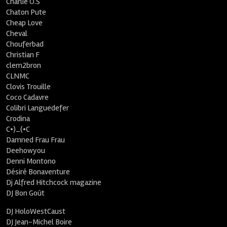
Charlie O.S
Chaton Pute
Cheap Love
Cheval
Chouferbad
Christian F
clem2bron
CLNMC
Clovis Trouille
Coco Cadavre
Colibri Languedefer
Crodina
C•)_(•C
Damned Frau Frau
Deehowyou
Denni Montono
Désiré Bonaventure
Dj Alfred Hitchcock magazine
DJ Bon Goût
DJ HoloWestCaust
DJ Jean-Michel Boire