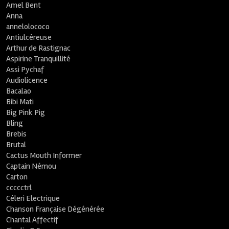
Amel Bent
Anna
annelolococo
Antiulcéreuse
Arthur de Rastignac
Aspirine Tranquillité
Assi Pychaf
Audiolicence
Bacalao
Bibi Mati
Big Pink Pig
Bling
Brebis
Brutal
Cactus Mouth Informer
Captain Némou
Carton
ccccctrl
Céleri Electrique
Chanson Française Dégénérée
Chantal Affectif