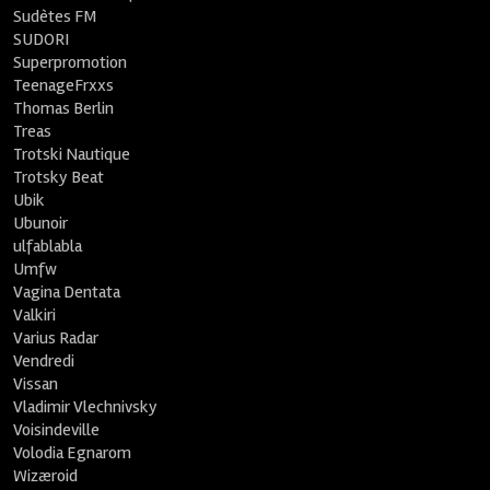
Sudètes FM
SUDORI
Superpromotion
TeenageFrxxs
Thomas Berlin
Treas
Trotski Nautique
Trotsky Beat
Ubik
Ubunoir
ulfablabla
Umfw
Vagina Dentata
Valkiri
Varius Radar
Vendredi
Vissan
Vladimir Vlechnivsky
Voisindeville
Volodia Egnarom
Wizæroid