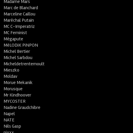
Madame Mars
Marc de Blanchard
Marceline Caillou
Maréchal Putain
MC C-Imperatriz
MC Feminist
Mégapute
MéLODiK PiNPON
Michel Bertier
Michel Sarbdou
Micheldetrentemoult
Mieszko
Moldav
Morue Mekanik
Morusque
Mr Kindhoover
MYCOSTER
Nadine Graudchibre
Napel
NATE
Nils Gasp
nixxx