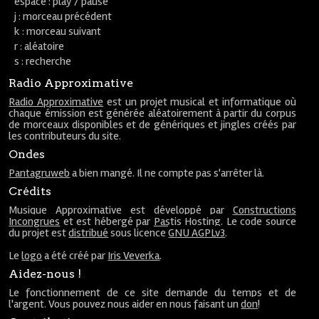
espace : play / pause
j : morceau précédent
k : morceau suivant
r : aléatoire
s : recherche
Radio Approximative
Radio Approximative
est un projet musical et informatique où
chaque émission est générée aléatoirement à partir du corpus
de morceaux disponibles et de génériques et jingles créés par
les contributeurs du site.
Ondes
Pantagruweb
a bien mangé. Il ne compte pas s'arrêter là.
Crédits
Musique Approximative est développé par
Constructions
Incongrues
et est hébergé par
Pastis Hosting
. Le code source
du projet est
distribué
sous licence
GNU AGPLv3
.
Le
logo
a été créé par
Iris Veverka
.
Aidez-nous !
Le fonctionnement de ce site demande du temps et de
l'argent. Vous pouvez nous aider en nous faisant un
don
!