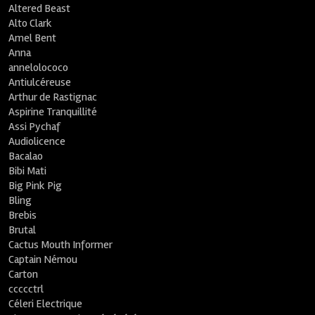
Altered Beast
Alto Clark
Amel Bent
Anna
annelolococo
Antiulcéreuse
Arthur de Rastignac
Aspirine Tranquillité
Assi Pychaf
Audiolicence
Bacalao
Bibi Mati
Big Pink Pig
Bling
Brebis
Brutal
Cactus Mouth Informer
Captain Némou
Carton
ccccctrl
Céleri Electrique