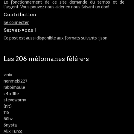
Le fonctionnement de ce site demande du temps et de
l'argent. Vous pouvez nous aider en nous faisant un
don
!
Contribution
Se connecter
Servez-vous !
Ce post est aussi disponible aux formats suivants :
json
Les 206 mélomanes fêlé⋅e⋅s
vinix
nonmei9227
rabbimoule
c4m1lle
stevewornv
(nit)
116
60hz
6nysta
Alix Turcq