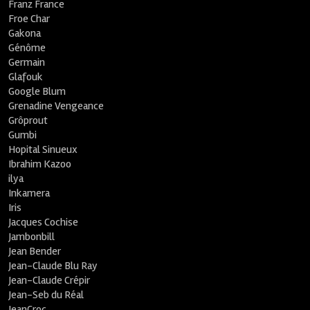
Franz France
Froe Char
Gakona
Génôme
Germain
Glafouk
Google Blum
Grenadine Vengeance
Grôprout
Gumbi
Hopital Sinueux
Ibrahim Kazoo
ilya
Inkamera
Iris
Jacques Cochise
Jambonbill
Jean Bender
Jean-Claude Blu Ray
Jean-Claude Crépir
Jean-Seb du Réal
JeanCroc