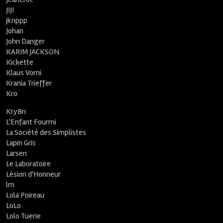
JIJI
jknppp
Johan
John Danger
KARIM JACKSON
Kickette
Klaus Vomi
Krania Trieffer
Kro
KryBn
L'Enfant Fourmi
La Société des Simplistes
Lapin Gris
Larsen
Le Laboratoire
Lésion d'Honneur
lm
Lola Poireau
LoLo
Lolo Tuerie