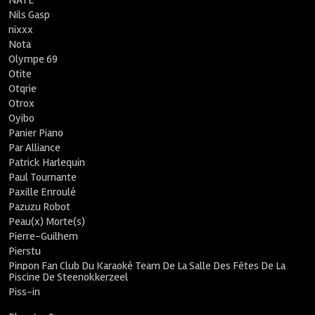
NATE
Nils Gasp
nixxx
Nota
Olympe 69
Otite
Otqrie
Otrox
Oyibo
Panier Piano
Par Alliance
Patrick Harlequin
Paul Tournante
Paxille Enroulé
Pazuzu Robot
Peau(x) Morte(s)
Pierre-Guilhem
Pierstu
Pinpon Fan Club Du Karaoké Team De La Salle Des Fêtes De La
Piscine De Steenokkerzeel
Piss-in