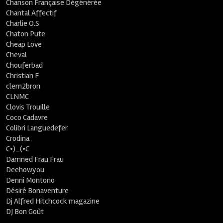
Chanson Française Dégénérée
Chantal Affectif
Charlie O.S
Chaton Pute
Cheap Love
Cheval
Chouferbad
Christian F
clem2bron
CLNMC
Clovis Trouille
Coco Cadavre
Colibri Languedefer
Crodina
C•)_(•C
Damned Frau Frau
Deehowyou
Denni Montono
Désiré Bonaventure
Dj Alfred Hitchcock magazine
DJ Bon Goût