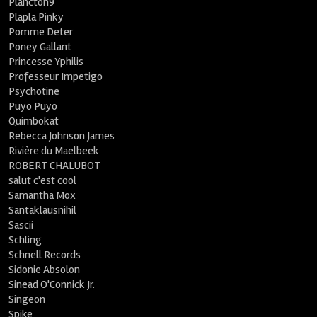
Plancton9
Plapla Pinky
Pomme Deter
Poney Gallant
Princesse Yphilis
Professeur Impetigo
Psychotine
Puyo Puyo
Quimbokat
Rebecca Johnson James
Rivière du Maelbeek
ROBERT CHALUBOT
salut c'est cool
Samantha Mox
Santaklausnihil
Sascii
Schling
Schnell Records
Sidonie Absolon
Sinead O'Connick Jr.
Singeon
Spike