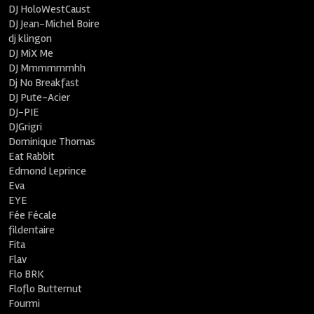
DJ HoloWestCaust
DJ Jean-Michel Boire
dj klingon
DJ MiX Me
DJ Mmmmmmhh
Dj No Breakfast
DJ Pute-Acier
DJ-PIE
DJGrigri
Dominique Thomas
Eat Rabbit
Edmond Leprince
Eva
EYE
Fée Fécale
fildentaire
Fita
Flav
Flo BRK
Floflo Butternut
Fourmi