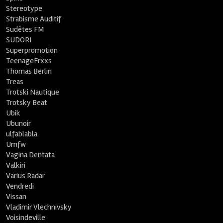
Stereotype
Strabisme Auditif
Sudètes FM
SUDORI
Superpromotion
TeenageFrxxs
Thomas Berlin
Treas
Trotski Nautique
Trotsky Beat
Ubik
Ubunoir
ulfablabla
Umfw
Vagina Dentata
Valkiri
Varius Radar
Vendredi
Vissan
Vladimir Vlechnivsky
Voisindeville