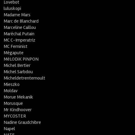
Lovebot
luluskopi
Madame Mars
Marc de Blanchard
Marceline Caillou
Maréchal Putain
MC C-Imperatriz
MC Feminist
Mégapute
MéLODiK PiNPON
Michel Bertier
Michel Sarbdou
Micheldetrentemoult
Mieszko
Moldav
Morue Mekanik
Morusque
Mr Kindhoover
MYCOSTER
Nadine Graudchibre
Napel