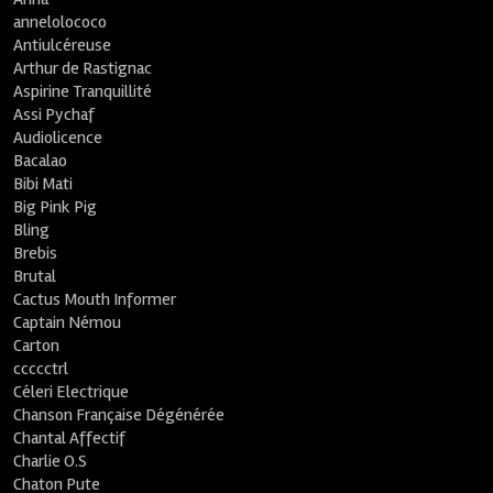
annelolococo
Antiulcéreuse
Arthur de Rastignac
Aspirine Tranquillité
Assi Pychaf
Audiolicence
Bacalao
Bibi Mati
Big Pink Pig
Bling
Brebis
Brutal
Cactus Mouth Informer
Captain Némou
Carton
ccccctrl
Céleri Electrique
Chanson Française Dégénérée
Chantal Affectif
Charlie O.S
Chaton Pute