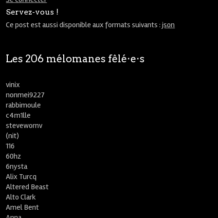
Servez-vous !
Ce post est aussi disponible aux formats suivants :
json
Les 206 mélomanes fêlé⋅e⋅s
vinix
nonmei9227
rabbimoule
c4m1lle
stevewornv
(nit)
116
60hz
6nysta
Alix Turcq
Altered Beast
Alto Clark
Amel Bent
Anna