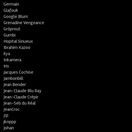
Germain
Glafouk
Google Blum
Grenadine Vengeance
Grôprout
Gumbi
Hopital Sinueux
Ibrahim Kazoo
ilya
Inkamera
Iris
Jacques Cochise
Jambonbill
Jean Bender
Jean-Claude Blu Ray
Jean-Claude Crépir
Jean-Seb du Réal
JeanCroc
JIJI
jknppp
Johan