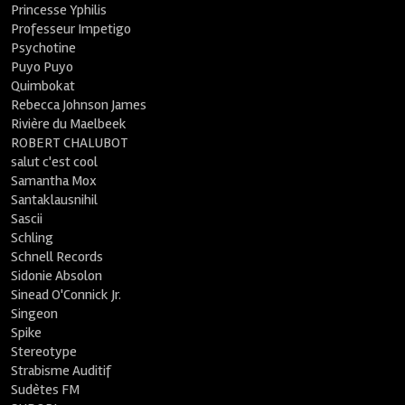
Princesse Yphilis
Professeur Impetigo
Psychotine
Puyo Puyo
Quimbokat
Rebecca Johnson James
Rivière du Maelbeek
ROBERT CHALUBOT
salut c'est cool
Samantha Mox
Santaklausnihil
Sascii
Schling
Schnell Records
Sidonie Absolon
Sinead O'Connick Jr.
Singeon
Spike
Stereotype
Strabisme Auditif
Sudètes FM