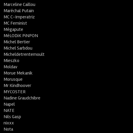
Marceline Caillou
Maréchal Putain
MC C-Imperatriz
MC Feminist
Mégapute
MéLODiK PiNPON
Michel Bertier
Michel Sarbdou
Micheldetrentemoult
Mieszko
Moldav
Morue Mekanik
Morusque
Mr Kindhoover
MYCOSTER
Nadine Graudchibre
Napel
NATE
Nils Gasp
nixxx
Nota