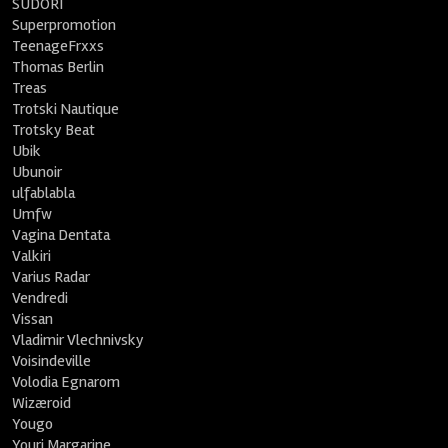
SUDORI
Superpromotion
TeenageFrxxs
Thomas Berlin
Treas
Trotski Nautique
Trotsky Beat
Ubik
Ubunoir
ulfablabla
Umfw
Vagina Dentata
Valkiri
Varius Radar
Vendredi
Vissan
Vladimir Vlechnivsky
Voisindeville
Volodia Egnarom
Wizæroid
Yougo
Youri Margarine