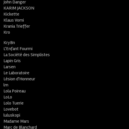
John Danger
KARIM JACKSON
Kickette
Klaus Vomi
Krania Trieffer
Kro
KryBn
L'Enfant Fourmi
La Société des Simplistes
Lapin Gris
Larsen
Le Laboratoire
Lésion d'Honneur
lm
Lola Poireau
LoLo
Lolo Tuerie
Lovebot
luluskopi
Madame Mars
Marc de Blanchard