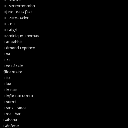
DJ MiX Me
DJ Mmmmmmhh
Dj No Breakfast
DJ Pute-Acier
DJ-PIE
DJGrigri
Dominique Thomas
Eat Rabbit
Edmond Leprince
Eva
EYE
Fée Fécale
fildentaire
Fita
Flav
Flo BRK
Floflo Butternut
Fourmi
Franz France
Froe Char
Gakona
Génôme