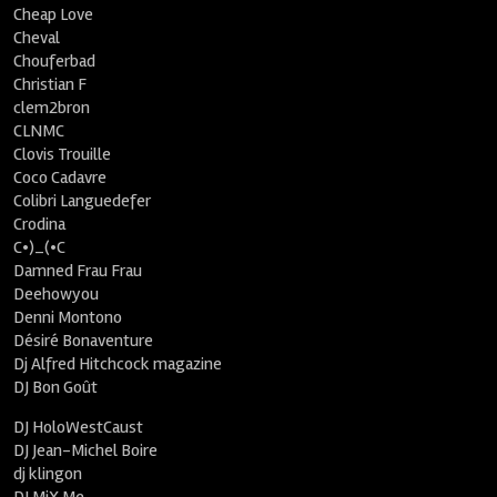
Cheap Love
Cheval
Chouferbad
Christian F
clem2bron
CLNMC
Clovis Trouille
Coco Cadavre
Colibri Languedefer
Crodina
C•)_(•C
Damned Frau Frau
Deehowyou
Denni Montono
Désiré Bonaventure
Dj Alfred Hitchcock magazine
DJ Bon Goût
DJ HoloWestCaust
DJ Jean-Michel Boire
dj klingon