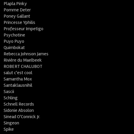
Plapla Pinky
Pomme Deter
Poney Gallant
Princesse Yphilis
Professeur Impetigo
Psychotine
Puyo Puyo
Quimbokat
Rebecca Johnson James
Rivière du Maelbeek
ROBERT CHALUBOT
salut c'est cool
Samantha Mox
Santaklausnihil
Sascii
Schling
Schnell Records
Sidonie Absolon
Sinead O'Connick Jr.
Singeon
Spike