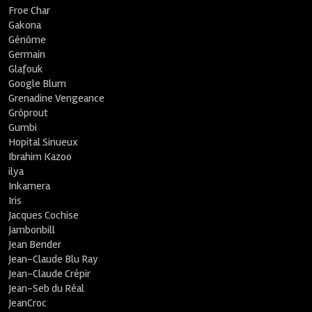
Froe Char
Gakona
Génôme
Germain
Glafouk
Google Blum
Grenadine Vengeance
Grôprout
Gumbi
Hopital Sinueux
Ibrahim Kazoo
ilya
Inkamera
Iris
Jacques Cochise
Jambonbill
Jean Bender
Jean-Claude Blu Ray
Jean-Claude Crépir
Jean-Seb du Réal
JeanCroc