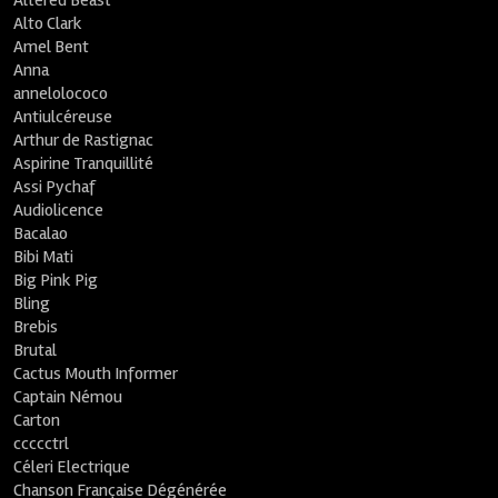
Altered Beast
Alto Clark
Amel Bent
Anna
annelolococo
Antiulcéreuse
Arthur de Rastignac
Aspirine Tranquillité
Assi Pychaf
Audiolicence
Bacalao
Bibi Mati
Big Pink Pig
Bling
Brebis
Brutal
Cactus Mouth Informer
Captain Némou
Carton
ccccctrl
Céleri Electrique
Chanson Française Dégénérée