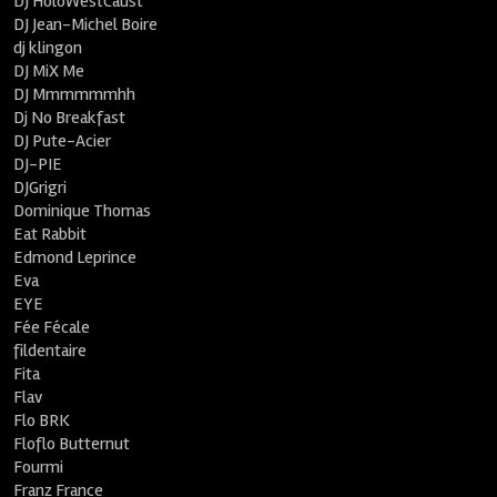
DJ HoloWestCaust
DJ Jean-Michel Boire
dj klingon
DJ MiX Me
DJ Mmmmmmhh
Dj No Breakfast
DJ Pute-Acier
DJ-PIE
DJGrigri
Dominique Thomas
Eat Rabbit
Edmond Leprince
Eva
EYE
Fée Fécale
fildentaire
Fita
Flav
Flo BRK
Floflo Butternut
Fourmi
Franz France