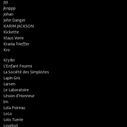
JIJI
jknppp
Johan
John Danger
KARIM JACKSON
Kickette
Klaus Vomi
Krania Trieffer
Kro
KryBn
L'Enfant Fourmi
La Société des Simplistes
Lapin Gris
Larsen
Le Laboratoire
Lésion d'Honneur
lm
Lola Poireau
LoLo
Lolo Tuerie
Lovebot