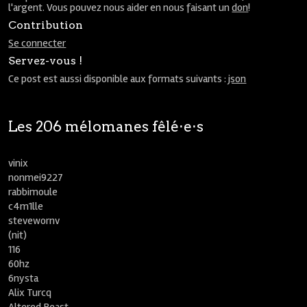
l'argent. Vous pouvez nous aider en nous faisant un
don
!
Contribution
Se connecter
Servez-vous !
Ce post est aussi disponible aux formats suivants :
json
Les 206 mélomanes fêlé⋅e⋅s
vinix
nonmei9227
rabbimoule
c4m1lle
stevewornv
(nit)
116
60hz
6nysta
Alix Turcq