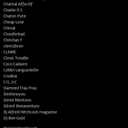
Chantal Affectif
Charlie O.S
Chaton Pute
Cheap Love
Cheval
Chouferbad
Christian F
clem2bron
CLNMC
Clovis Trouille
Coco Cadavre
Colibri Languedefer
Crodina
C•)_(•C
Damned Frau Frau
Deehowyou
Denni Montono
Désiré Bonaventure
Dj Alfred Hitchcock magazine
DJ Bon Goût