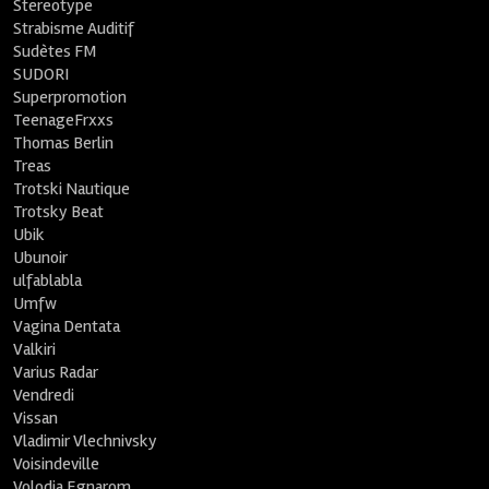
Stereotype
Strabisme Auditif
Sudètes FM
SUDORI
Superpromotion
TeenageFrxxs
Thomas Berlin
Treas
Trotski Nautique
Trotsky Beat
Ubik
Ubunoir
ulfablabla
Umfw
Vagina Dentata
Valkiri
Varius Radar
Vendredi
Vissan
Vladimir Vlechnivsky
Voisindeville
Volodia Egnarom