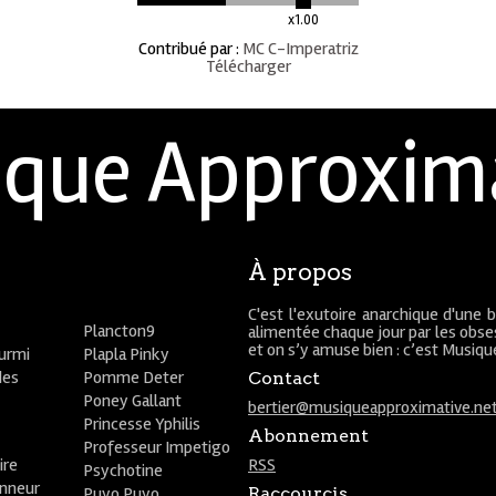
x1.00
Contribué par
:
MC C-Imperatriz
Télécharger
que Approxim
À propos
C'est l'exutoire anarchique d'une 
Plancton9
alimentée chaque jour par les obses
et on s’y amuse bien : c’est Musiq
ourmi
Plapla Pinky
des
Pomme Deter
Contact
Poney Gallant
bertier@musiqueapproximative.ne
Princesse Yphilis
Abonnement
Professeur Impetigo
ire
RSS
Psychotine
onneur
Puyo Puyo
Raccourcis