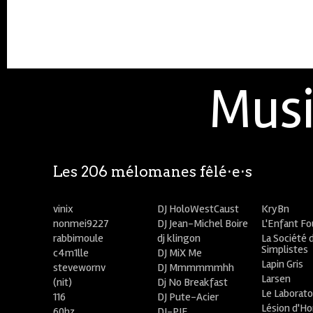
Musi
Les 206 mélomanes fêlé⋅e⋅s
vinix
DJ HoloWestCaust
KryBn
nonmei9227
DJ Jean-Michel Boire
L'Enfant F
rabbimoule
dj klingon
La Société 
Simplistes
c4m1lle
DJ MiX Me
Lapin Gris
stevewornv
DJ Mmmmmmhh
Larsen
(nit)
Dj No Breakfast
Le Laborato
116
DJ Pute-Acier
Lésion d'H
60hz
DJ-PIE