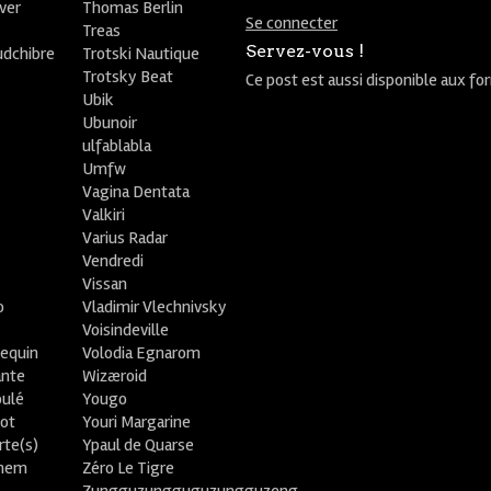
ver
Thomas Berlin
Se connecter
R
Treas
Servez-vous !
udchibre
Trotski Nautique
Trotsky Beat
Ce post est aussi disponible aux fo
Ubik
Ubunoir
ulfablabla
Umfw
Vagina Dentata
Valkiri
Varius Radar
Vendredi
Vissan
o
Vladimir Vlechnivsky
e
Voisindeville
lequin
Volodia Egnarom
ante
Wizæroid
oulé
Yougo
ot
Youri Margarine
rte(s)
Ypaul de Quarse
lhem
Zéro Le Tigre