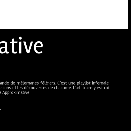
ative
bande de mélomanes fêlé⋅e⋅s. C’est une playlist infernale
sions et les découvertes de chacun⋅e. L’arbitraire y est roi
ue Approximative.
t