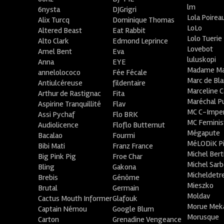
lm
6nysta
DJGrigri
Lola Poirea
Alix Turcq
Dominique Thomas
LoLo
Altered Beast
Eat Rabbit
Lolo Tuerie
Alto Clark
Edmond Leprince
Lovebot
Amel Bent
Eva
luluskopi
Anna
EYE
Madame Ma
annelolococo
Fée Fécale
Marc de Bl
Antiulcéreuse
fildentaire
Marceline C
Arthur de Rastignac
Fita
Maréchal P
Aspirine Tranquillité
Flav
MC C-Imper
Assi Pychaf
Flo BRK
MC Feminis
Audiolicence
Floflo Butternut
Mégapute
Bacalao
Fourmi
MéLODiK 
Bibi Mati
Franz France
Michel Bert
Big Pink Pig
Froe Char
Michel Sar
Bling
Gakona
Micheldetr
Brebis
Génôme
Mieszko
Brutal
Germain
Moldav
Cactus Mouth Informer
Glafouk
Morue Mek
Captain Némou
Google Blum
Morusque
Carton
Grenadine Vengeance