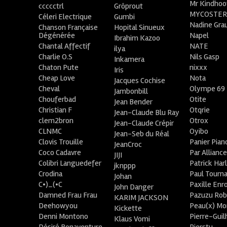
Mr Kindhoo
ccccctrl
Grôprout
MYCOSTE
Céleri Electrique
Gumbi
Nadine Gra
Chanson Française
Hopital Sinueux
Dégénérée
Napel
Ibrahim Kazoo
Chantal Affectif
NATE
ilya
Charlie O.S
Nils Gasp
Inkamera
Chaton Pute
nixxx
Iris
Cheap Love
Nota
Jacques Cochise
Cheval
Olympe 69
Jambonbill
Chouferbad
Otite
Jean Bender
Christian F
Otqrie
Jean-Claude Blu Ray
clem2bron
Otrox
Jean-Claude Crépir
CLNMC
Oyibo
Jean-Seb du Réal
Clovis Trouille
Panier Pian
JeanCroc
Coco Cadavre
Par Allianc
JIJI
Colibri Languedefer
Patrick Har
jknppp
Crodina
Paul Tourn
Johan
C•)_(•C
Paxille Enr
John Danger
Damned Frau Frau
Pazuzu Rob
KARIM JACKSON
Deehowyou
Peau(x) Mo
Kickette
Denni Montono
Pierre-Gui
Klaus Vomi