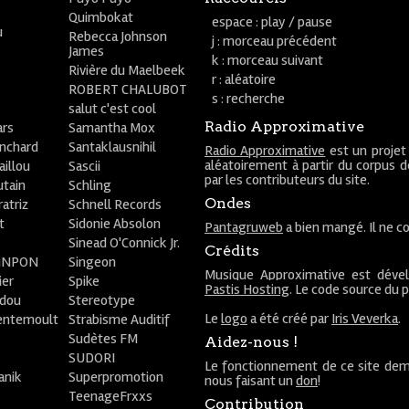
Quimbokat
espace : play / pause
u
Rebecca Johnson
j : morceau précédent
James
k : morceau suivant
Rivière du Maelbeek
r : aléatoire
ROBERT CHALUBOT
s : recherche
salut c'est cool
Radio Approximative
rs
Samantha Mox
anchard
Santaklausnihil
Radio Approximative
est un projet
aléatoirement à partir du corpus 
aillou
Sascii
par les contributeurs du site.
utain
Schling
Ondes
atriz
Schnell Records
t
Sidonie Absolon
Pantagruweb
a bien mangé. Il ne co
Sinead O'Connick Jr.
Crédits
PiNPON
Singeon
Musique Approximative est déve
ier
Spike
Pastis Hosting
. Le code source du 
bdou
Stereotype
Le
logo
a été créé par
Iris Veverka
.
entemoult
Strabisme Auditif
Sudètes FM
Aidez-nous !
SUDORI
Le fonctionnement de ce site dem
anik
Superpromotion
nous faisant un
don
!
TeenageFrxxs
Contribution