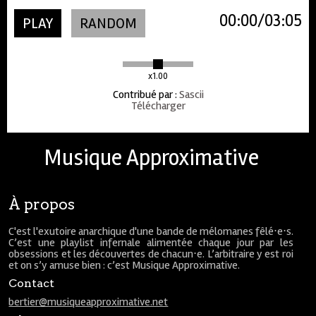
00:00
03:05
PLAY
RANDOM
x1.00
Contribué par
:
Sascii
Télécharger
Musique Approximative
À propos
C'est l'exutoire anarchique d'une bande de mélomanes fêlé⋅e⋅s.
C’est une playlist infernale alimentée chaque jour par les
obsessions et les découvertes de chacun⋅e. L’arbitraire y est roi
et on s’y amuse bien : c’est Musique Approximative.
Contact
bertier@musiqueapproximative.net