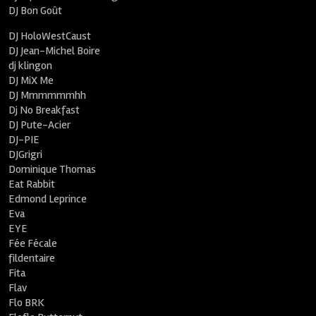
DJ Bon Goût
DJ HoloWestCaust
DJ Jean-Michel Boire
dj klingon
DJ MiX Me
DJ Mmmmmmhh
Dj No Breakfast
DJ Pute-Acier
DJ-PIE
DJGrigri
Dominique Thomas
Eat Rabbit
Edmond Leprince
Eva
EYE
Fée Fécale
fildentaire
Fita
Flav
Flo BRK