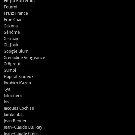
Floflo Butternut
Fourmi
Franz France
Froe Char
Gakona
Génôme
Germain
Glafouk
Google Blum
Grenadine Vengeance
Grôprout
Gumbi
Hopital Sinueux
Ibrahim Kazoo
ilya
Inkamera
Iris
Jacques Cochise
Jambonbill
Jean Bender
Jean-Claude Blu Ray
Jean-Claude Crépir