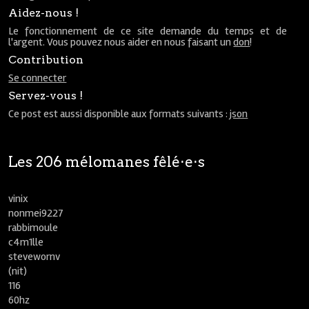
Aidez-nous !
Le fonctionnement de ce site demande du temps et de
l'argent. Vous pouvez nous aider en nous faisant un
don
!
Contribution
Se connecter
Servez-vous !
Ce post est aussi disponible aux formats suivants :
json
Les 206 mélomanes fêlé⋅e⋅s
vinix
nonmei9227
rabbimoule
c4m1lle
stevewornv
(nit)
116
60hz