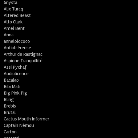
6nysta
Alix Turcq
Altered Beast
Alto Clark
Amel Bent
Anna
annelolococo
Antiulcéreuse
Arthur de Rastignac
Aspirine Tranquillité
Assi Pychaf
Audiolicence
Bacalao
Bibi Mati
Big Pink Pig
Bling
Brebis
Brutal
Cactus Mouth Informer
Captain Némou
Carton