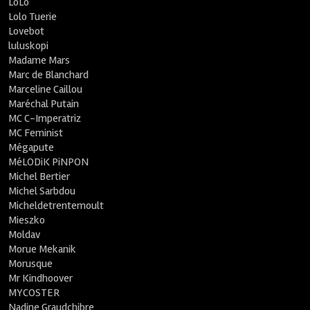
LoLo
Lolo Tuerie
Lovebot
luluskopi
Madame Mars
Marc de Blanchard
Marceline Caillou
Maréchal Putain
MC C-Imperatriz
MC Feminist
Mégapute
MéLODiK PiNPON
Michel Bertier
Michel Sarbdou
Micheldetrentemoult
Mieszko
Moldav
Morue Mekanik
Morusque
Mr Kindhoover
MYCOSTER
Nadine Graudchibre