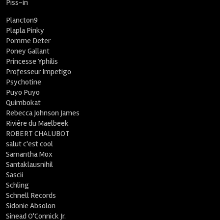
Piss-in
Plancton9
Plapla Pinky
Pomme Deter
Poney Gallant
Princesse Yphilis
Professeur Impetigo
Psychotine
Puyo Puyo
Quimbokat
Rebecca Johnson James
Rivière du Maelbeek
ROBERT CHALUBOT
salut c'est cool
Samantha Mox
Santaklausnihil
Sascii
Schling
Schnell Records
Sidonie Absolon
Sinead O'Connick Jr.