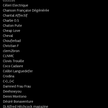
ccccctrl
Céleri Electrique
Chanson Française Dégénérée
Chantal Affectif
Charlie O.S
Chaton Pute
Cheap Love
Cheval
Chouferbad
Christian F
clem2bron
CLNMC
Clovis Trouille
Coco Cadavre
Colibri Languedefer
Crodina
C•)_(•C
Damned Frau Frau
Deehowyou
Denni Montono
Désiré Bonaventure
Dj Alfred Hitchcock magazine