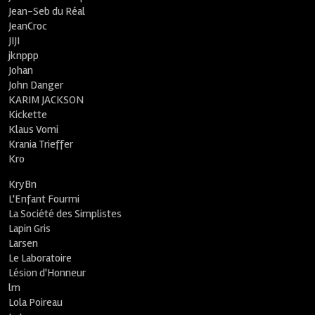
Jean-Seb du Réal
JeanCroc
JIJI
jknppp
Johan
John Danger
KARIM JACKSON
Kickette
Klaus Vomi
Krania Trieffer
Kro
KryBn
L'Enfant Fourmi
La Société des Simplistes
Lapin Gris
Larsen
Le Laboratoire
Lésion d'Honneur
lm
Lola Poireau