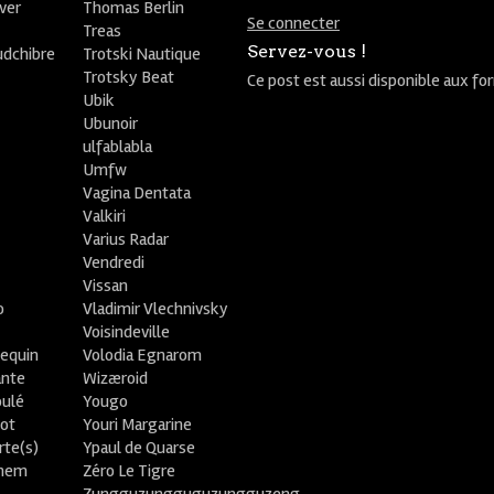
ver
Thomas Berlin
Se connecter
R
Treas
Servez-vous !
udchibre
Trotski Nautique
Trotsky Beat
Ce post est aussi disponible aux fo
Ubik
Ubunoir
ulfablabla
Umfw
Vagina Dentata
Valkiri
Varius Radar
Vendredi
Vissan
o
Vladimir Vlechnivsky
e
Voisindeville
lequin
Volodia Egnarom
ante
Wizæroid
oulé
Yougo
ot
Youri Margarine
rte(s)
Ypaul de Quarse
lhem
Zéro Le Tigre