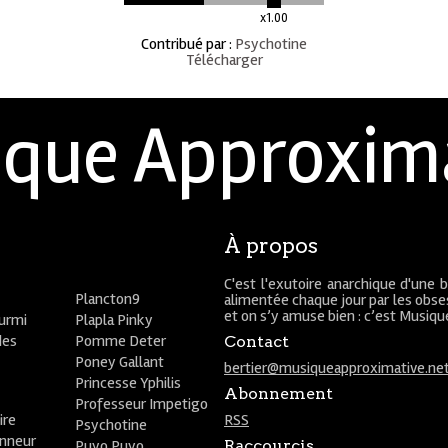
x1.00
Contribué par
:
Psychotine
Télécharger
que Approxim
À propos
C'est l'exutoire anarchique d'une 
Plancton9
alimentée chaque jour par les obses
et on s’y amuse bien : c’est Musiq
ourmi
Plapla Pinky
des
Pomme Deter
Contact
Poney Gallant
bertier@musiqueapproximative.ne
Princesse Yphilis
Abonnement
Professeur Impetigo
ire
RSS
Psychotine
onneur
Puyo Puyo
Raccourcis