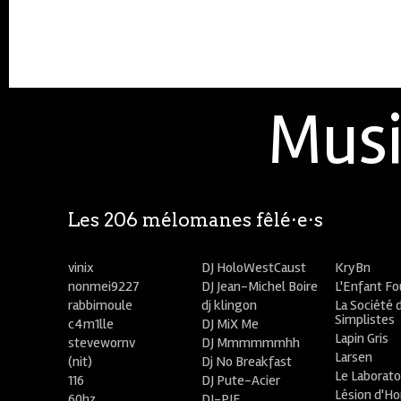
Musi
Les 206 mélomanes fêlé⋅e⋅s
vinix
DJ HoloWestCaust
KryBn
nonmei9227
DJ Jean-Michel Boire
L'Enfant F
rabbimoule
dj klingon
La Société 
Simplistes
c4m1lle
DJ MiX Me
Lapin Gris
stevewornv
DJ Mmmmmmhh
Larsen
(nit)
Dj No Breakfast
Le Laborato
116
DJ Pute-Acier
Lésion d'H
60hz
DJ-PIE