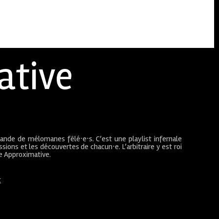
ative
bande de mélomanes fêlé⋅e⋅s. C’est une playlist infernale
sions et les découvertes de chacun⋅e. L’arbitraire y est roi
ue Approximative.
t