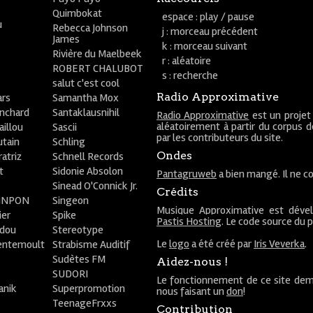
Quimbokat
espace : play / pause
u
Rebecca Johnson
j : morceau précédent
James
k : morceau suivant
Rivière du Maelbeek
r : aléatoire
ROBERT CHALUBOT
s : recherche
salut c'est cool
Radio Approximative
rs
Samantha Mox
anchard
Santaklausnihil
Radio Approximative
est un projet
aléatoirement à partir du corpus 
aillou
Sascii
par les contributeurs du site.
utain
Schling
Ondes
atriz
Schnell Records
t
Sidonie Absolon
Pantagruweb
a bien mangé. Il ne co
Sinead O'Connick Jr.
Crédits
PiNPON
Singeon
Musique Approximative est déve
ier
Spike
Pastis Hosting
. Le code source du 
bdou
Stereotype
Le
logo
a été créé par
Iris Veverka
.
entemoult
Strabisme Auditif
Sudètes FM
Aidez-nous !
SUDORI
Le fonctionnement de ce site dem
anik
Superpromotion
nous faisant un
don
!
TeenageFrxxs
Contribution