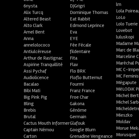
lm
6nysta
DJGrigri
Lola Poirea
Alix Turcq
Dominique Thomas
LoLo
Altered Beast
Eat Rabbit
Lolo Tuerie
Alto Clark
Edmond Leprince
Lovebot
Amel Bent
Eva
luluskopi
Anna
EYE
Madame Ma
annelolococo
Fée Fécale
Marc de Bl
Antiulcéreuse
fildentaire
Marceline C
Arthur de Rastignac
Fita
Maréchal P
Aspirine Tranquillité
Flav
MC C-Imper
Assi Pychaf
Flo BRK
MC Feminis
Audiolicence
Floflo Butternut
Mégapute
Bacalao
Fourmi
MéLODiK 
Bibi Mati
Franz France
Michel Bert
Big Pink Pig
Froe Char
Michel Sar
Bling
Gakona
Micheldetr
Brebis
Génôme
Mieszko
Brutal
Germain
Moldav
Cactus Mouth Informer
Glafouk
Morue Mek
Captain Némou
Google Blum
Morusque
Carton
Grenadine Vengeance