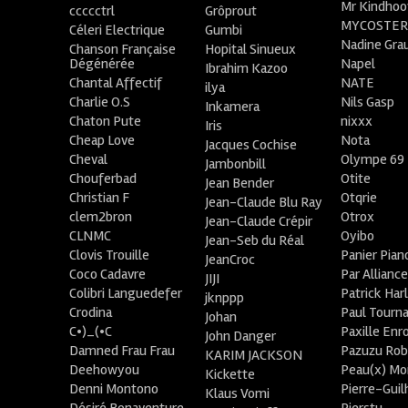
Mr Kindhoo
ccccctrl
Grôprout
MYCOSTE
Céleri Electrique
Gumbi
Nadine Gra
Chanson Française
Hopital Sinueux
Dégénérée
Napel
Ibrahim Kazoo
Chantal Affectif
NATE
ilya
Charlie O.S
Nils Gasp
Inkamera
Chaton Pute
nixxx
Iris
Cheap Love
Nota
Jacques Cochise
Cheval
Olympe 69
Jambonbill
Chouferbad
Otite
Jean Bender
Christian F
Otqrie
Jean-Claude Blu Ray
clem2bron
Otrox
Jean-Claude Crépir
CLNMC
Oyibo
Jean-Seb du Réal
Clovis Trouille
Panier Pian
JeanCroc
Coco Cadavre
Par Allianc
JIJI
Colibri Languedefer
Patrick Har
jknppp
Crodina
Paul Tourn
Johan
C•)_(•C
Paxille Enr
John Danger
Damned Frau Frau
Pazuzu Rob
KARIM JACKSON
Deehowyou
Peau(x) Mo
Kickette
Denni Montono
Pierre-Gui
Klaus Vomi