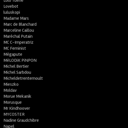
Lolo Tuerie
Lovebot
luluskopi
Madame Mars
Marc de Blanchard
Marceline Caillou
Maréchal Putain
MC C-Imperatriz
MC Feminist
Mégapute
MéLODiK PiNPON
Michel Bertier
Michel Sarbdou
Micheldetrentemoult
Mieszko
Moldav
Morue Mekanik
Morusque
Mr Kindhoover
MYCOSTER
Nadine Graudchibre
Napel