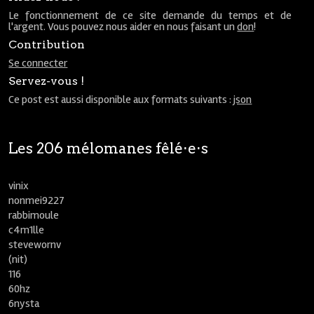
Le fonctionnement de ce site demande du temps et de
l'argent. Vous pouvez nous aider en nous faisant un
don
!
Contribution
Se connecter
Servez-vous !
Ce post est aussi disponible aux formats suivants :
json
Les 206 mélomanes fêlé⋅e⋅s
vinix
nonmei9227
rabbimoule
c4m1lle
stevewornv
(nit)
116
60hz
6nysta