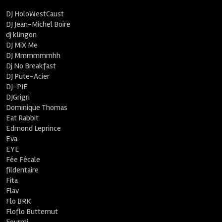
DJ HoloWestCaust
DJ Jean-Michel Boire
dj klingon
DJ MiX Me
DJ Mmmmmmhh
Dj No Breakfast
DJ Pute-Acier
DJ-PIE
DJGrigri
Dominique Thomas
Eat Rabbit
Edmond Leprince
Eva
EYE
Fée Fécale
fildentaire
Fita
Flav
Flo BRK
Floflo Butternut