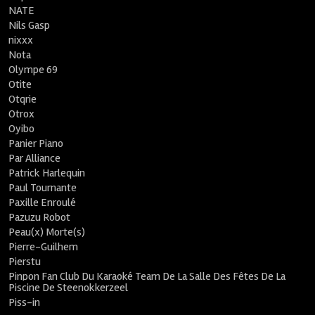
NATE
Nils Gasp
nixxx
Nota
Olympe 69
Otite
Otqrie
Otrox
Oyibo
Panier Piano
Par Alliance
Patrick Harlequin
Paul Tournante
Paxille Enroulé
Pazuzu Robot
Peau(x) Morte(s)
Pierre-Guilhem
Pierstu
Pinpon Fan Club Du Karaoké Team De La Salle Des Fêtes De La
Piscine De Steenokkerzeel
Piss-in