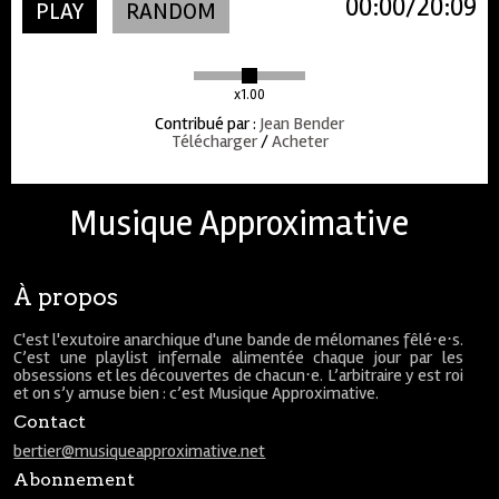
00:00
20:09
PLAY
RANDOM
x1.00
Contribué par
:
Jean Bender
Télécharger
/
Acheter
Musique Approximative
À propos
C'est l'exutoire anarchique d'une bande de mélomanes fêlé⋅e⋅s.
C’est une playlist infernale alimentée chaque jour par les
obsessions et les découvertes de chacun⋅e. L’arbitraire y est roi
et on s’y amuse bien : c’est Musique Approximative.
Contact
bertier@musiqueapproximative.net
Abonnement