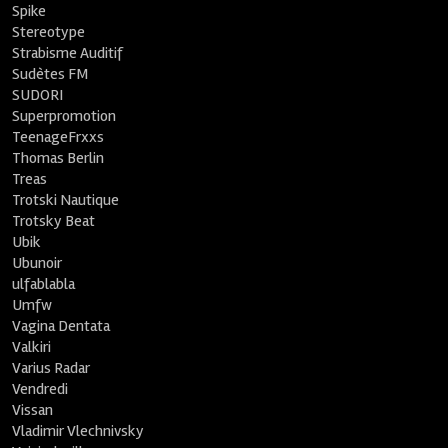
Spike
Stereotype
Strabisme Auditif
Sudètes FM
SUDORI
Superpromotion
TeenageFrxxs
Thomas Berlin
Treas
Trotski Nautique
Trotsky Beat
Ubik
Ubunoir
ulfablabla
Umfw
Vagina Dentata
Valkiri
Varius Radar
Vendredi
Vissan
Vladimir Vlechnivsky