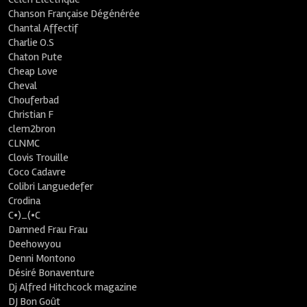
Chanson Française Dégénérée
Chantal Affectif
Charlie O.S
Chaton Pute
Cheap Love
Cheval
Chouferbad
Christian F
clem2bron
CLNMC
Clovis Trouille
Coco Cadavre
Colibri Languedefer
Crodina
C•)_(•C
Damned Frau Frau
Deehowyou
Denni Montono
Désiré Bonaventure
Dj Alfred Hitchcock magazine
DJ Bon Goût