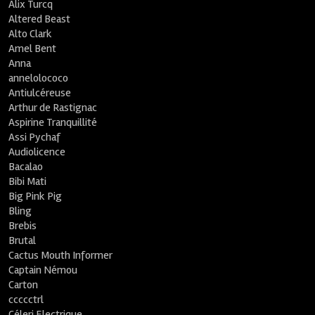
Alix Turcq
Altered Beast
Alto Clark
Amel Bent
Anna
annelolococo
Antiulcéreuse
Arthur de Rastignac
Aspirine Tranquillité
Assi Pychaf
Audiolicence
Bacalao
Bibi Mati
Big Pink Pig
Bling
Brebis
Brutal
Cactus Mouth Informer
Captain Némou
Carton
ccccctrl
Céleri Electrique