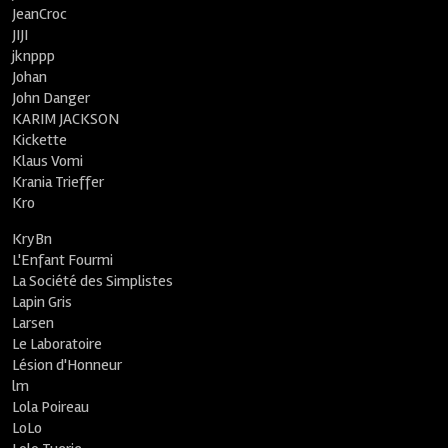
JeanCroc
JIJI
jknppp
Johan
John Danger
KARIM JACKSON
Kickette
Klaus Vomi
Krania Trieffer
Kro
KryBn
L'Enfant Fourmi
La Société des Simplistes
Lapin Gris
Larsen
Le Laboratoire
Lésion d'Honneur
lm
Lola Poireau
LoLo