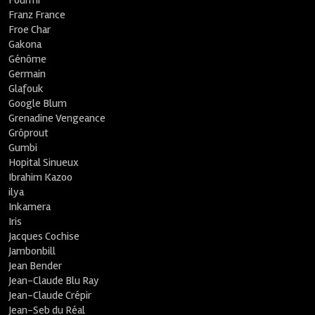
Fourmi
Franz France
Froe Char
Gakona
Génôme
Germain
Glafouk
Google Blum
Grenadine Vengeance
Grôprout
Gumbi
Hopital Sinueux
Ibrahim Kazoo
ilya
Inkamera
Iris
Jacques Cochise
Jambonbill
Jean Bender
Jean-Claude Blu Ray
Jean-Claude Crépir
Jean-Seb du Réal