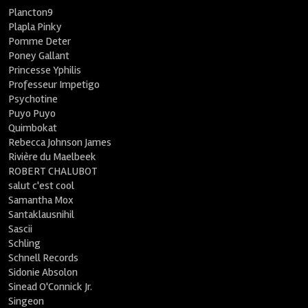
Plancton9
Plapla Pinky
Pomme Deter
Poney Gallant
Princesse Yphilis
Professeur Impetigo
Psychotine
Puyo Puyo
Quimbokat
Rebecca Johnson James
Rivière du Maelbeek
ROBERT CHALUBOT
salut c'est cool
Samantha Mox
Santaklausnihil
Sascii
Schling
Schnell Records
Sidonie Absolon
Sinead O'Connick Jr.
Singeon