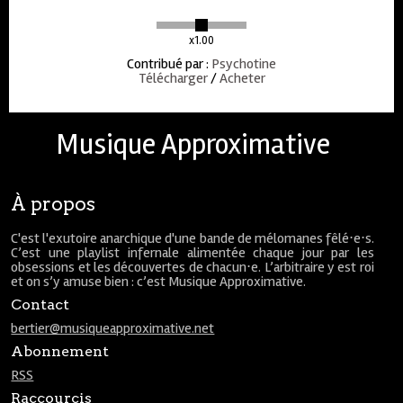
x1.00
Contribué par
:
Psychotine
Télécharger
/
Acheter
Musique Approximative
À propos
C'est l'exutoire anarchique d'une bande de mélomanes fêlé⋅e⋅s.
C’est une playlist infernale alimentée chaque jour par les
obsessions et les découvertes de chacun⋅e. L’arbitraire y est roi
et on s’y amuse bien : c’est Musique Approximative.
Contact
bertier@musiqueapproximative.net
Abonnement
RSS
Raccourcis