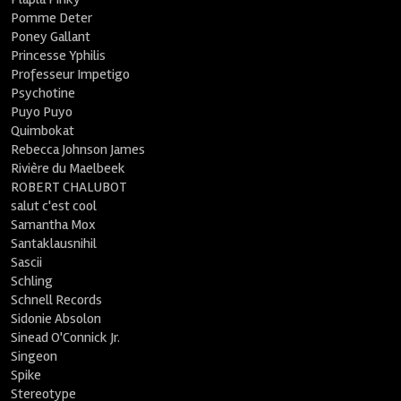
Pomme Deter
Poney Gallant
Princesse Yphilis
Professeur Impetigo
Psychotine
Puyo Puyo
Quimbokat
Rebecca Johnson James
Rivière du Maelbeek
ROBERT CHALUBOT
salut c'est cool
Samantha Mox
Santaklausnihil
Sascii
Schling
Schnell Records
Sidonie Absolon
Sinead O'Connick Jr.
Singeon
Spike
Stereotype