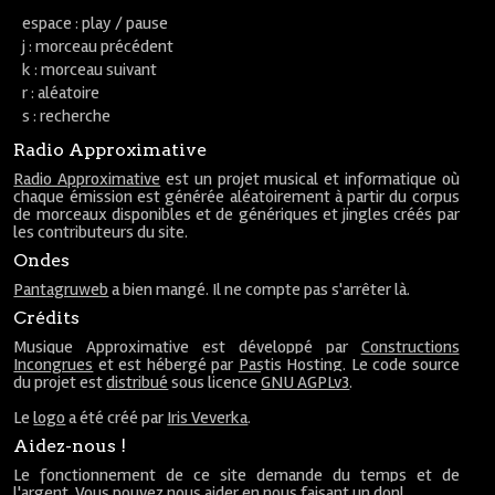
espace : play / pause
j : morceau précédent
k : morceau suivant
r : aléatoire
s : recherche
Radio Approximative
Radio Approximative
est un projet musical et informatique où
chaque émission est générée aléatoirement à partir du corpus
de morceaux disponibles et de génériques et jingles créés par
les contributeurs du site.
Ondes
Pantagruweb
a bien mangé. Il ne compte pas s'arrêter là.
Crédits
Musique Approximative est développé par
Constructions
Incongrues
et est hébergé par
Pastis Hosting
. Le code source
du projet est
distribué
sous licence
GNU AGPLv3
.
Le
logo
a été créé par
Iris Veverka
.
Aidez-nous !
Le fonctionnement de ce site demande du temps et de
l'argent. Vous pouvez nous aider en nous faisant un
don
!