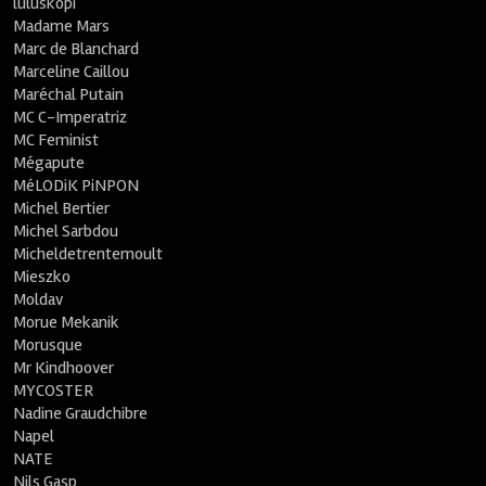
luluskopi
Madame Mars
Marc de Blanchard
Marceline Caillou
Maréchal Putain
MC C-Imperatriz
MC Feminist
Mégapute
MéLODiK PiNPON
Michel Bertier
Michel Sarbdou
Micheldetrentemoult
Mieszko
Moldav
Morue Mekanik
Morusque
Mr Kindhoover
MYCOSTER
Nadine Graudchibre
Napel
NATE
Nils Gasp