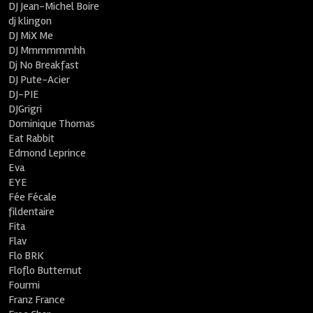
DJ Jean-Michel Boire
dj klingon
DJ MiX Me
DJ Mmmmmmhh
Dj No Breakfast
DJ Pute-Acier
DJ-PIE
DJGrigri
Dominique Thomas
Eat Rabbit
Edmond Leprince
Eva
EYE
Fée Fécale
fildentaire
Fita
Flav
Flo BRK
Floflo Butternut
Fourmi
Franz France