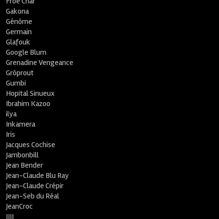
Froe Char
Gakona
Génôme
Germain
Glafouk
Google Blum
Grenadine Vengeance
Grôprout
Gumbi
Hopital Sinueux
Ibrahim Kazoo
ilya
Inkamera
Iris
Jacques Cochise
Jambonbill
Jean Bender
Jean-Claude Blu Ray
Jean-Claude Crépir
Jean-Seb du Réal
JeanCroc
JIJI