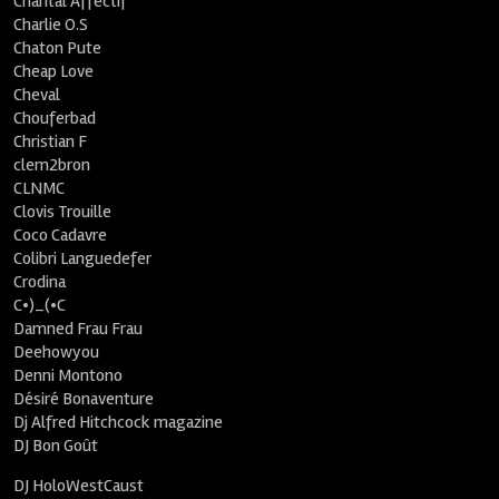
Chantal Affectif
Charlie O.S
Chaton Pute
Cheap Love
Cheval
Chouferbad
Christian F
clem2bron
CLNMC
Clovis Trouille
Coco Cadavre
Colibri Languedefer
Crodina
C•)_(•C
Damned Frau Frau
Deehowyou
Denni Montono
Désiré Bonaventure
Dj Alfred Hitchcock magazine
DJ Bon Goût
DJ HoloWestCaust