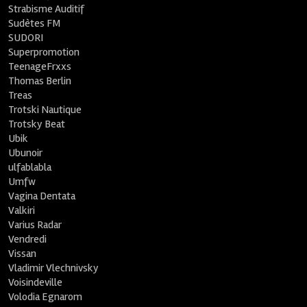
Strabisme Auditif
Sudètes FM
SUDORI
Superpromotion
TeenageFrxxs
Thomas Berlin
Treas
Trotski Nautique
Trotsky Beat
Ubik
Ubunoir
ulfablabla
Umfw
Vagina Dentata
Valkiri
Varius Radar
Vendredi
Vissan
Vladimir Vlechnivsky
Voisindeville
Volodia Egnarom