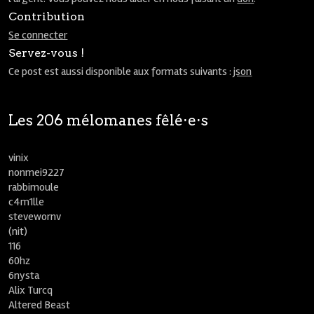
Contribution
Se connecter
Servez-vous !
Ce post est aussi disponible aux formats suivants :
json
Les 206 mélomanes fêlé⋅e⋅s
vinix
nonmei9227
rabbimoule
c4m1lle
stevewornv
(nit)
116
60hz
6nysta
Alix Turcq
Altered Beast