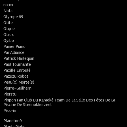
nixxx
Nota
Olympe 69
Otite
Otqrie
Otrox
Oyibo
Panier Piano
Par Alliance
Patrick Harlequin
Paul Tournante
Paxille Enroulé
Pazuzu Robot
Peau(x) Morte(s)
Pierre-Guilhem
Pierstu
Pinpon Fan Club Du Karaoké Team De La Salle Des Fêtes De La
Piscine De Steenokkerzeel
Piss-in
Plancton9
Plapla Pinky