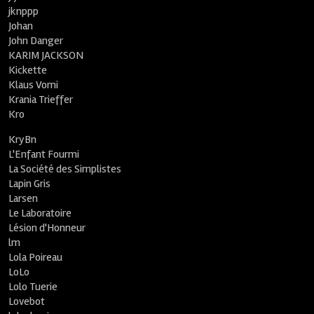
jknppp
Johan
John Danger
KARIM JACKSON
Kickette
Klaus Vomi
Krania Trieffer
Kro
KryBn
L'Enfant Fourmi
La Société des Simplistes
Lapin Gris
Larsen
Le Laboratoire
Lésion d'Honneur
lm
Lola Poireau
LoLo
Lolo Tuerie
Lovebot