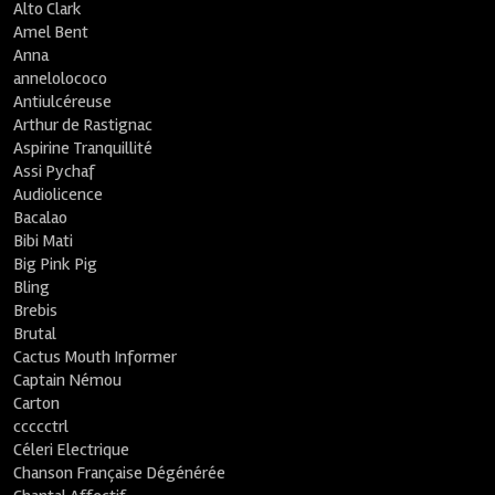
Alto Clark
Amel Bent
Anna
annelolococo
Antiulcéreuse
Arthur de Rastignac
Aspirine Tranquillité
Assi Pychaf
Audiolicence
Bacalao
Bibi Mati
Big Pink Pig
Bling
Brebis
Brutal
Cactus Mouth Informer
Captain Némou
Carton
ccccctrl
Céleri Electrique
Chanson Française Dégénérée